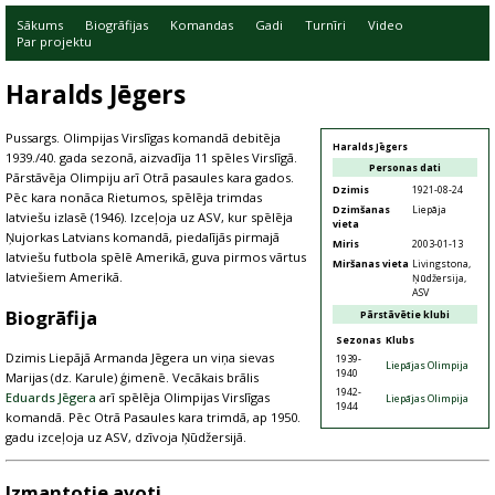
Sākums
Biogrāfijas
Komandas
Gadi
Turnīri
Video
Par projektu
Haralds Jēgers
Pussargs. Olimpijas Virslīgas komandā debitēja
Haralds Jēgers
1939./40. gada sezonā, aizvadīja 11 spēles Virslīgā.
Personas dati
Pārstāvēja Olimpiju arī Otrā pasaules kara gados.
Dzimis
1921-08-24
Pēc kara nonāca Rietumos, spēlēja trimdas
Dzimšanas
Liepāja
latviešu izlasē (1946). Izceļoja uz ASV, kur spēlēja
vieta
Ņujorkas Latvians komandā, piedalījās pirmajā
Miris
2003-01-13
latviešu futbola spēlē Amerikā, guva pirmos vārtus
Miršanas vieta
Livingstona,
latviešiem Amerikā.
Ņūdžersija,
ASV
Biogrāfija
Pārstāvētie klubi
Sezonas
Klubs
Dzimis Liepājā Armanda Jēgera un viņa sievas
1939-
Liepājas Olimpija
1940
Marijas (dz. Karule) ģimenē. Vecākais brālis
1942-
Eduards Jēgera
arī spēlēja Olimpijas Virslīgas
Liepājas Olimpija
1944
komandā. Pēc Otrā Pasaules kara trimdā, ap 1950.
gadu izceļoja uz ASV, dzīvoja Ņūdžersijā.
Izmantotie avoti