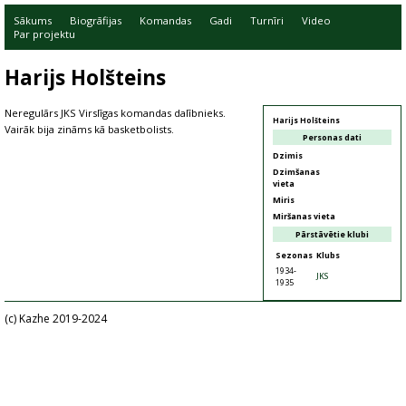
Sākums
Biogrāfijas
Komandas
Gadi
Turnīri
Video
Par projektu
Harijs Holšteins
Neregulārs JKS Virslīgas komandas dalībnieks.
Harijs Holšteins
Vairāk bija zināms kā basketbolists.
Personas dati
Dzimis
Dzimšanas
vieta
Miris
Miršanas vieta
Pārstāvētie klubi
Sezonas
Klubs
1934-
JKS
1935
(c) Kazhe 2019-2024