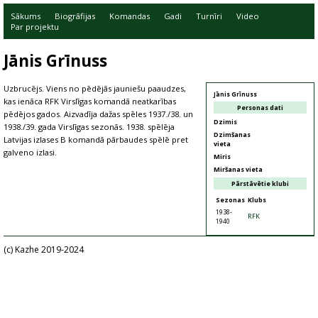
Sākums
Biogrāfijas
Komandas
Gadi
Turnīri
Video
Par projektu
Jānis Grīnuss
Uzbrucējs. Viens no pēdējās jauniešu paaudzes,
Jānis Grīnuss
kas ienāca RFK Virslīgas komandā neatkarības
Personas dati
pēdējos gados. Aizvadīja dažas spēles 1937./38. un
Dzimis
1938./39. gada Virslīgas sezonās. 1938. spēlēja
Dzimšanas
Latvijas izlases B komandā pārbaudes spēlē pret
vieta
galveno izlasi.
Miris
Miršanas vieta
Pārstāvētie klubi
Sezonas
Klubs
1938-
RFK
1940
(c) Kazhe 2019-2024