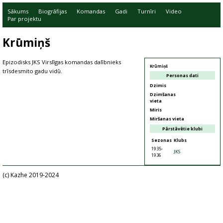
Sākums
Biogrāfijas
Komandas
Gadi
Turnīri
Video
Par projektu
Krūmiņš
Epizodisks JKS Virslīgas komandas dalībnieks
Krūmiņš
trīsdesmito gadu vidū.
Personas dati
Dzimis
Dzimšanas
vieta
Miris
Miršanas vieta
Pārstāvētie klubi
Sezonas
Klubs
1935-
JKS
1936
(c) Kazhe 2019-2024