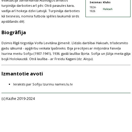
evakuācijā Samarkandā Atbildīgos amatos
Sezonas
Klubs
turpināja darboties arī pēc Otrā pasaules kara,
1924-
Hakoah
vadīja arī hokeja dzīvi Latvijā. Turpināja darboties
1926
kā tiesnesis, nomira futbola spēles laukumā sirds
apstāšanās dēļ.
Biogrāfija
Dzimis Rīgā tirgotāja Volfa Levitāna ģimenē. Līdzās darbībai Hakoah, trīsdesmito
gadu sākumā - apģērbu veikala īpašnieks. Bija precējies ar miljonāra Faiveļa
Isurina meitu Sofiju (1907-1941), 1936. gadā laulība šķirta. Sofija un Jūlija meita gāja
bojā Holokaustā. Otrā laulība - ar Freidu Kagani (dz. Aloju).
Izmantotie avoti
Ieraksts par Sofiju Izurinu names.lu.lv
(c) Kazhe 2019-2024