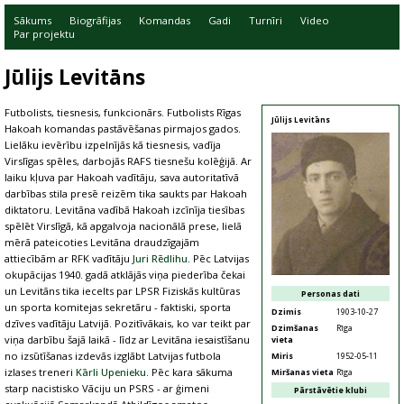
Sākums
Biogrāfijas
Komandas
Gadi
Turnīri
Video
Par projektu
Jūlijs Levitāns
Futbolists, tiesnesis, funkcionārs. Futbolists Rīgas
Jūlijs Levitāns
Hakoah komandas pastāvēšanas pirmajos gados.
Lielāku ievērību izpelnījās kā tiesnesis, vadīja
Virslīgas spēles, darbojās RAFS tiesnešu kolēģijā. Ar
laiku kļuva par Hakoah vadītāju, sava autoritatīvā
darbības stila presē reizēm tika saukts par Hakoah
diktatoru. Levitāna vadībā Hakoah izcīnīja tiesības
spēlēt Virslīgā, kā apgalvoja nacionālā prese, lielā
mērā pateicoties Levitāna draudzīgajām
attiecībām ar RFK vadītāju
Juri Rēdlihu
. Pēc Latvijas
okupācijas 1940. gadā atklājās viņa piederība čekai
un Levitāns tika iecelts par LPSR Fiziskās kultūras
Personas dati
un sporta komitejas sekretāru - faktiski, sporta
Dzimis
1903-10-27
dzīves vadītāju Latvijā. Pozitīvākais, ko var teikt par
Dzimšanas
Rīga
viņa darbību šajā laikā - līdz ar Levitāna iesaistīšanu
vieta
no izsūtīšanas izdevās izglābt Latvijas futbola
Miris
1952-05-11
izlases treneri
Kārli Upenieku
. Pēc kara sākuma
Miršanas vieta
Rīga
starp nacistisko Vāciju un PSRS - ar ģimeni
Pārstāvētie klubi