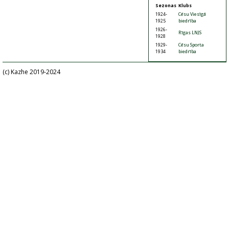
Sezonas
Klubs
1924-
Cēsu Viesīgā
1925
biedrība
1926-
Rīgas LNJS
1928
1929-
Cēsu Sporta
1934
biedrība
(c) Kazhe 2019-2024