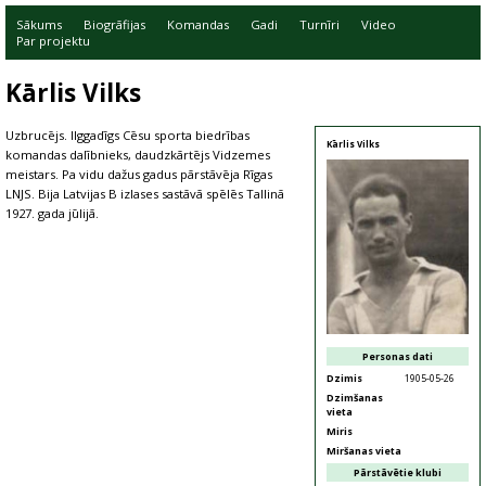
Sākums
Biogrāfijas
Komandas
Gadi
Turnīri
Video
Par projektu
Kārlis Vilks
Uzbrucējs. Ilggadīgs Cēsu sporta biedrības
Kārlis Vilks
komandas dalībnieks, daudzkārtējs Vidzemes
meistars. Pa vidu dažus gadus pārstāvēja Rīgas
LNJS. Bija Latvijas B izlases sastāvā spēlēs Tallinā
1927. gada jūlijā.
Personas dati
Dzimis
1905-05-26
Dzimšanas
vieta
Miris
Miršanas vieta
Pārstāvētie klubi