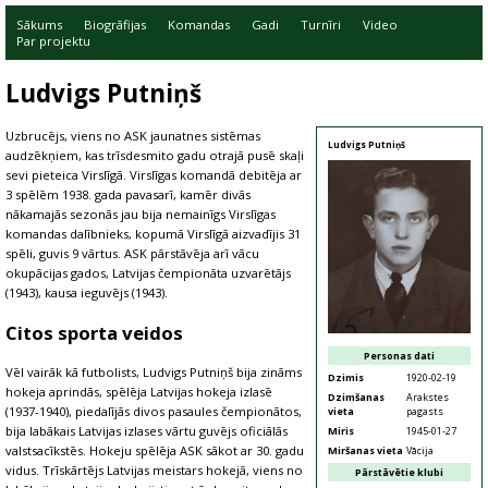
Sākums
Biogrāfijas
Komandas
Gadi
Turnīri
Video
Par projektu
Ludvigs Putniņš
Uzbrucējs, viens no ASK jaunatnes sistēmas
Ludvigs Putniņš
audzēkņiem, kas trīsdesmito gadu otrajā pusē skaļi
sevi pieteica Virslīgā. Virslīgas komandā debitēja ar
3 spēlēm 1938. gada pavasarī, kamēr divās
nākamajās sezonās jau bija nemainīgs Virslīgas
komandas dalībnieks, kopumā Virslīgā aizvadījis 31
spēli, guvis 9 vārtus. ASK pārstāvēja arī vācu
okupācijas gados, Latvijas čempionāta uzvarētājs
(1943), kausa ieguvējs (1943).
Citos sporta veidos
Personas dati
Vēl vairāk kā futbolists, Ludvigs Putniņš bija zināms
Dzimis
1920-02-19
hokeja aprindās, spēlēja Latvijas hokeja izlasē
Dzimšanas
Arakstes
(1937-1940), piedalījās divos pasaules čempionātos,
vieta
pagasts
bija labākais Latvijas izlases vārtu guvējs oficiālās
Miris
1945-01-27
valstsacīkstēs. Hokeju spēlēja ASK sākot ar 30. gadu
Miršanas vieta
Vācija
vidus. Trīskārtējs Latvijas meistars hokejā, viens no
Pārstāvētie klubi