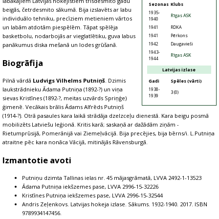
labākajiem Latvijas hokejistiem trīsdesmito gadu
Sezonas
Klubs
beigās, četrdesmito sākumā. Bija izslavēts ar labu
1935-
Rīgas ASK
individuālo tehniku, precīziem metieniem vārtos
1940
un labām atdotām piespēlēm. Tāpat spēlēja
1941
RDKA
1941
Pērkons
basketbolu, nodarbojās ar vieglatlētiku, guva labus
1942
Daugavieši
panākumus diska mešanā un lodes grūšanā.
1943-
Rīgas ASK
1944
Biogrāfija
Latvijas izlase
Pilnā vārdā
Ludvigs Vilhelms Putniņš
. Dzimis
Gadi
Spēles (vārti)
laukstrādnieku Ādama Putniņa (1892-?) un viņa
1938-
3 (0)
1939
sievas Kristīnes (1892-?, meitas uzvārds Spriņģe)
ģimenē. Vecākais brālis Ādams Alfrēds Putniņš
(1914-?). Otrā pasaules kara laikā strādāja dzelzceļu dienestā. Kara beigu posmā
mobilizēts Latviešu leģionā. Kritis karā; saskaņā ar dažādām ziņām -
Rietumprūsijā, Pomerānijā vai Ziemeļvācijā. Bija precējies, bija bērns/i. L.Putniņa
atraitne pēc kara nonāca Vācijā, mitinājās Rāvensburgā.
Izmantotie avoti
Putniņu dzimta Tallinas ielas nr. 45 mājasgrāmatā, LVVA 2492-1-13523
Ādama Putniņa iekšzemes pase, LVVA 2996-15-32226
Kristīnes Putniņa iekšzemes pase, LVVA 2996-15-32544
Andris Zeļenkovs. Latvijas hokeja izlase. Sākums. 1932-1940. 2017. ISBN
9789934147456.