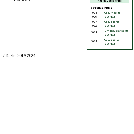
Pārstāvētie klubi
Sezonas
Klubs
1924-
Cēsu Viesīgā
1926
biedrība
1927-
Cēsu Sporta
1932
biedrība
Limbažu saviesīgā
1933
biedrība
Cēsu Sporta
1934
biedrība
(c) Kazhe 2019-2024