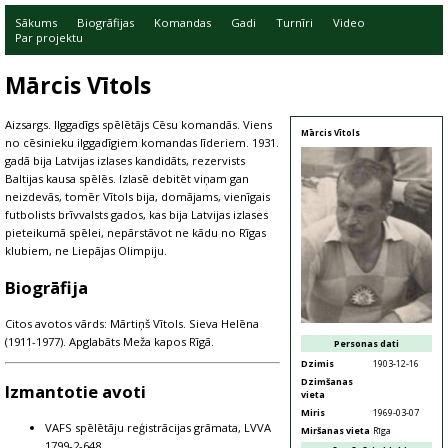
Sākums
Biogrāfijas
Komandas
Gadi
Turnīri
Video
Par projektu
Mārcis Vītols
Aizsargs. Ilggadīgs spēlētājs Cēsu komandās. Viens
Mārcis Vītols
no cēsinieku ilggadīgiem komandas līderiem. 1931.
gadā bija Latvijas izlases kandidāts, rezervists
Baltijas kausa spēlēs. Izlasē debitēt viņam gan
neizdevās, tomēr Vītols bija, domājams, vienīgais
futbolists brīvvalsts gados, kas bija Latvijas izlases
pieteikumā spēlei, nepārstāvot ne kādu no Rīgas
klubiem, ne Liepājas Olimpiju.
Biogrāfija
Citos avotos vārds: Mārtiņš Vītols. Sieva Helēna
(1911-1977). Apglabāts Meža kapos Rīgā.
Personas dati
Dzimis
1903-12-16
Dzimšanas
Izmantotie avoti
vieta
Miris
1969-03-07
VAFS spēlētāju reģistrācijas grāmata, LVVA
Miršanas vieta
Rīga
1799-2-648