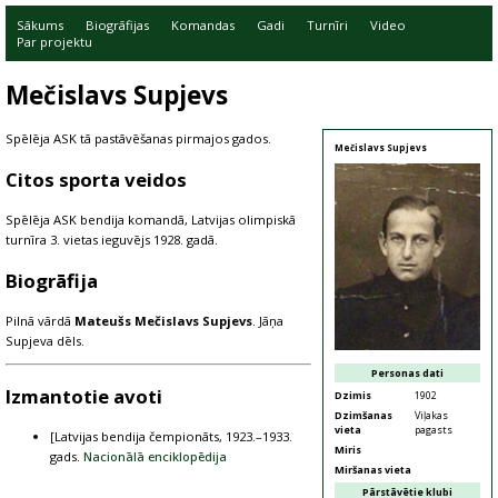
Sākums
Biogrāfijas
Komandas
Gadi
Turnīri
Video
Par projektu
Mečislavs Supjevs
Spēlēja ASK tā pastāvēšanas pirmajos gados.
Mečislavs Supjevs
Citos sporta veidos
Spēlēja ASK bendija komandā, Latvijas olimpiskā
turnīra 3. vietas ieguvējs 1928. gadā.
Biogrāfija
Pilnā vārdā
Mateušs Mečislavs Supjevs
. Jāņa
Supjeva dēls.
Personas dati
Izmantotie avoti
Dzimis
1902
Dzimšanas
Viļakas
vieta
pagasts
[Latvijas bendija čempionāts, 1923.–1933.
Miris
gads.
Nacionālā enciklopēdija
Miršanas vieta
Pārstāvētie klubi