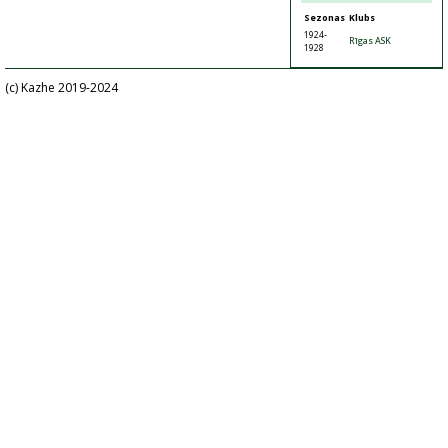
Sezonas
Klubs
1924-
Rīgas ASK
1928
(c) Kazhe 2019-2024