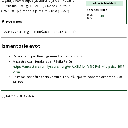
sagaidīja ASV okupācijas zonā, bija Kleinkocas DP
Pārstāvētie klubi
nometnē. 1951. gadā izceļoja uz ASV. Sieva Zenta
Sezonas
Klubs
(1924-2016), ģimenē bija meita Silvija (1955-?).
1935-
VEF
1944
Piezīmes
Uzvārds vēlākos gados biežāk pierakstīts kā Peičs.
Izmantotie avoti
Dokumenti par Peiču ģimeni Arolsen arhīvos
Ancestry.com ieraksts par Pāvilu Peiču
https://ancestors.familysearch.org/en/LX3M-L4J/p%C4%81vils-peice-1917-
2008
Trimdas latviešu sporta vēsture. Latviešu sporta padome ārzemēs, 2001.
41. lpp.
(c) Kazhe 2019-2024