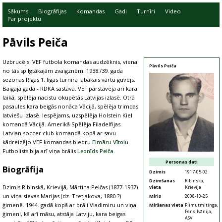
Sākums
Biogrāfijas
Komandas
Gadi
Turnīri
Video
Par projektu
Pāvils Peiča
Uzbrucējs. VEF futbola komandas audzēknis, viena
Pāvils Peiča
no tās spilgtākajām zvaigznēm. 1938./39. gada
sezonas Rīgas 1. līgas turnīra labākais vārtu guvējs.
Baigajā gadā - RDKA sastāvā. VEF pārstāvēja arī kara
laikā, spēlēja nacistu okupētās Latvijas izlasē. Otrā
pasaules kara beigās nonāca Vācijā, spēlēja trimdas
latviešu izlasē. Iespējams, uzspēlēja Holstein Kiel
komandā Vācijā. Amerikā Spēlēja Filadelfijas
Latvian soccer club komandā kopā ar savu
kādreizējo VEF komandas biedru
Elmāru Vītolu
.
Futbolists bija arī viņa brālis
Leonīds Peiča
.
Personas dati
Biogrāfija
Dzimis
1917-05-02
Dzimšanas
Ribinska,
Dzimis Ribinskā, Krievijā, Mārtiņa Peičas (1877-1937)
vieta
Krievija
un viņa sievas Marijas (dz. Tretjakova, 1880-?)
Miris
2008-10-25
ģimenē. 1944. gadā kopā ar brāli Vladimiru un viņa
Miršanas vieta
Plimutmītinga,
Pensilvānija,
ģimeni, kā arī māsu, atstāja Latviju, kara beigas
ASV