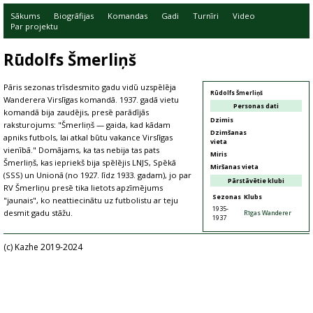
Sākums
Biogrāfijas
Komandas
Gadi
Turnīri
Video
Par projektu
Rūdolfs Šmerliņš
Pāris sezonas trīsdesmito gadu vidū uzspēlēja
Rūdolfs Šmerliņš
Wanderera Virslīgas komandā. 1937. gadā vietu
Personas dati
komandā bija zaudējis, presē parādījās
Dzimis
raksturojums: "Šmerliņš — gaida, kad kādam
Dzimšanas
apniks futbols, lai atkal būtu vakance Virslīgas
vieta
vienībā." Domājams, ka tas nebija tas pats
Miris
Šmerliņš, kas iepriekš bija spēlējis LNJS, Spēkā
Miršanas vieta
(SSS) un Unionā (no 1927. līdz 1933. gadam), jo par
Pārstāvētie klubi
RV Šmerliņu presē tika lietots apzīmējums
Sezonas
Klubs
"jaunais", ko neattiecinātu uz futbolistu ar teju
1935-
desmit gadu stāžu.
Rīgas Wanderer
1937
(c) Kazhe 2019-2024