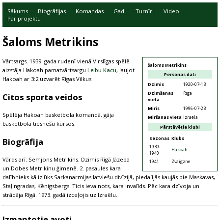
Sākums
Biogrāfijas
Komandas
Gadi
Turnīri
Video
Par projektu
Šaloms Metrikins
Vārtsargs. 1939. gada rudenī vienā Virslīgas spēlē
Šaloms Metrikins
aizstāja Hakoah pamatvārtsargu
Leibu Kacu
, ļaujot
Personas dati
Hakoah ar 3:2 uzvarēt Rīgas Vilkus.
Dzimis
1920-07-13
Dzimšanas
Rīga
Citos sporta veidos
vieta
Miris
1996-07-23
Spēlēja Hakoah basketbola komandā, gāja
Miršanas vieta
Izraēla
basketbola tiesnešu kursos.
Pārstāvētie klubi
Sezonas
Klubs
Biogrāfija
1939-
Hakoah
1940
Vārds arī: Semjons Metrikins. Dzimis Rīgā Jāzepa
1941
Zvaigzne
un Dobes Metrikinu ģimenē. 2. pasaules kara
dalībnieks kā izlūks Sarkanarmijas latviešu divīzijā, piedalījās kaujās pie Maskavas,
Staļingradas, Kēnigsbergs. Ticis ievainots, kara invalīds. Pēc kara dzīvoja un
strādāja Rīgā. 1973. gadā izceļojis uz Izraēlu.
Izmantotie avoti