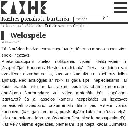
≡
Kazhes pierakstu burtnīca
Ikdienas golfs
VeloLoko
Futbola vēsture
Ceļojumi
Welospēle
2006-08-24
Tā! Norādes beidzot esmu sagatavojis, tā ka no manas puses viss
spēlei ir gatavs.
Priekšnosacījumi spēles notikšanai: visiem dalībniekiem ir
jāsapulcējas Kauguros Neste benzīntankā. Diena: sestdiena vai
svētdiena, atkarībā no tā, kas var kad tikt un kādi būs laika
apstākļi. Pēc analoģijas ar NxN šī gada spēli nepieciešams, lai
kāds brauktu līdzi un tas laikam būšu es abām komandām.
Jautājums Normundam: vai video materiālu būs iespējams
izgatavot? Ja jā, apsolos kameru neapskādēt un izgatavot
profesionāli sviestainu dokumentālo filmu pēc visiem žanra
kanoniem (kas gan, protams, prasīs ilgāku laiku montāžas telpā,
līdz ar to nākamā februāra Oskariem filmu pieteikt nepaspēsim :D).
Kas vēl? Vēlams iegādāties, piemēram, izprintējot, kādas Jūrmalas