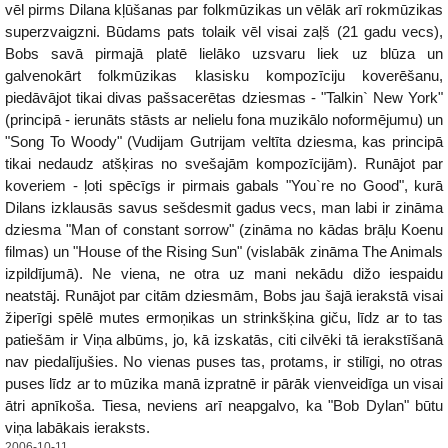
vēl pirms Dilana kļūšanas par folkmūzikas un vēlāk arī rokmūzikas
superzvaigzni. Būdams pats tolaik vēl visai zaļš (21 gadu vecs),
Bobs savā pirmajā platē lielāko uzsvaru liek uz blūza un
galvenokārt folkmūzikas klasisku kompozīciju koverēšanu,
piedāvājot tikai divas pašsacerētas dziesmas - "Talkin` New York"
(principā - ierunāts stāsts ar nelielu fona muzikālo noformējumu) un
"Song To Woody" (Vudijam Gutrijam veltīta dziesma, kas principā
tikai nedaudz atšķiras no svešajām kompozīcijām). Runājot par
koveriem - ļoti spēcīgs ir pirmais gabals "You`re no Good", kurā
Dilans izklausās savus sešdesmit gadus vecs, man labi ir zināma
dziesma "Man of constant sorrow" (zināma no kādas brāļu Koenu
filmas) un "House of the Rising Sun" (vislabāk zināma The Animals
izpildījumā). Ne viena, ne otra uz mani nekādu dižo iespaidu
neatstāj. Runājot par citām dziesmām, Bobs jau šajā ierakstā visai
žiperīgi spēlē mutes ermoņikas un strinkšķina giču, līdz ar to tas
patiešām ir Viņa albūms, jo, kā izskatās, citi cilvēki tā ierakstīšanā
nav piedalījušies. No vienas puses tas, protams, ir stilīgi, no otras
puses līdz ar to mūzika manā izpratnē ir pārāk vienveidīga un visai
ātri apnīkoša. Tiesa, neviens arī neapgalvo, ka "Bob Dylan" būtu
viņa labākais ieraksts.
2006-10-11