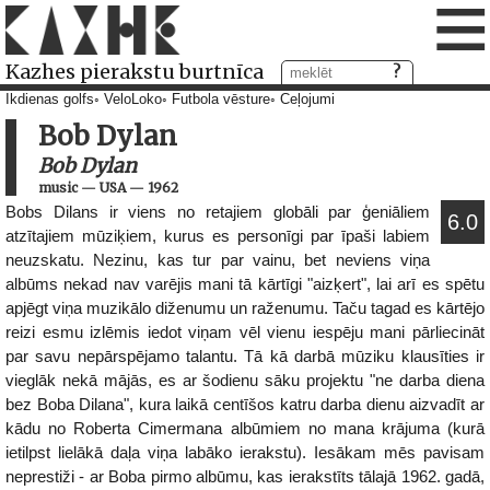
≡
Kazhes pierakstu burtnīca
Ikdienas golfs
VeloLoko
Futbola vēsture
Ceļojumi
Bob Dylan
Bob Dylan
music
—
USA
—
1962
Bobs Dilans ir viens no retajiem globāli par ģeniāliem
6.0
atzītajiem mūziķiem, kurus es personīgi par īpaši labiem
neuzskatu. Nezinu, kas tur par vainu, bet neviens viņa
albūms nekad nav varējis mani tā kārtīgi "aizķert", lai arī es spētu
apjēgt viņa muzikālo diženumu un raženumu. Taču tagad es kārtējo
reizi esmu izlēmis iedot viņam vēl vienu iespēju mani pārliecināt
par savu nepārspējamo talantu. Tā kā darbā mūziku klausīties ir
vieglāk nekā mājās, es ar šodienu sāku projektu "ne darba diena
bez Boba Dilana", kura laikā centīšos katru darba dienu aizvadīt ar
kādu no Roberta Cimermana albūmiem no mana krājuma (kurā
ietilpst lielākā daļa viņa labāko ierakstu). Iesākam mēs pavisam
neprestiži - ar Boba pirmo albūmu, kas ierakstīts tālajā 1962. gadā,