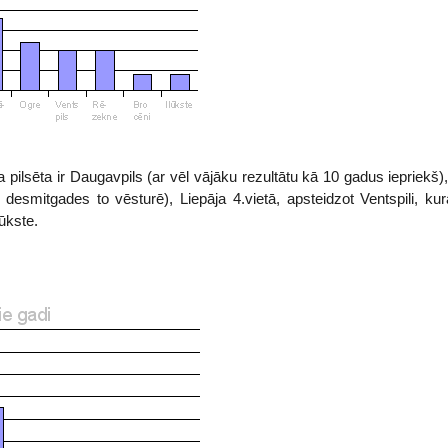
pilsēta ir Daugavpils (ar vēl vājāku rezultātu kā 10 gadus iepriekš)
desmitgades to vēsturē), Liepāja 4.vietā, apsteidzot Ventspili, kur
ūkste.