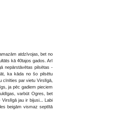
pamazām atdzīvojas, bet no
ultāts kā 40tajos gados. Arī
gā nepārstāvētas pilsētas -
māt, ka kāda no šo pilsētu
īnīties par vietu Virslīgā,
īgs, ja pēc gadiem pieciem
ldīgas, varbūt Ogres, bet
slīgā jau ir bijusi... Labi
des beigām vismaz septītā