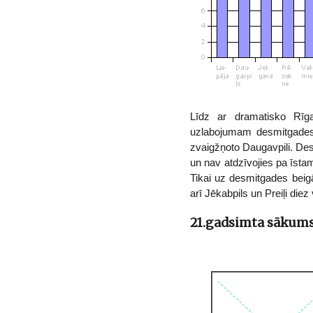
Līdz ar dramatisko Rīga
uzlabojumam desmitgades b
zvaigžņoto Daugavpili. Des
un nav atdzīvojies pa īstam
Tikai uz desmitgades beigā
arī Jēkabpils un Preiļi diez
21.gadsimta sākum