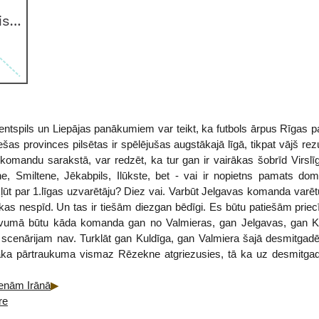
Ventspils un Liepājas panākumiem var teikt, ka futbols ārpus Rīgas 
šas provinces pilsētas ir spēlējušas augstākajā līgā, tikpat vājš rez
 komandu sarakstā, var redzēt, ka tur gan ir vairākas šobrīd Virslī
e, Smiltene, Jēkabpils, Ilūkste, bet - vai ir nopietns pamats do
 par 1.līgas uzvarētāju? Diez vai. Varbūt Jelgavas komanda varētu c
kas nespīd. Un tas ir tiešām diezgan bēdīgi. Es būtu patiešām priec
tuvumā būtu kāda komanda gan no Valmieras, gan Jelgavas, gan Ku
cenārijam nav. Turklāt gan Kuldīga, gan Valmiera šajā desmitgadē Vir
gāka pārtraukuma vismaz Rēzekne atgriezusies, tā ka uz desmitga
enām Irānā
re