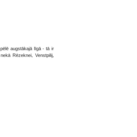
ēlē augstākajā līgā - tā ir
nekā Rēzeknei, Venstpilij,