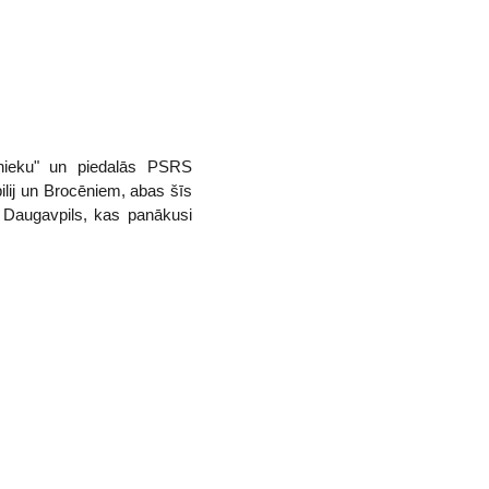
ejnieku" un piedalās PSRS
lij un Brocēniem, abas šīs
i Daugavpils, kas panākusi