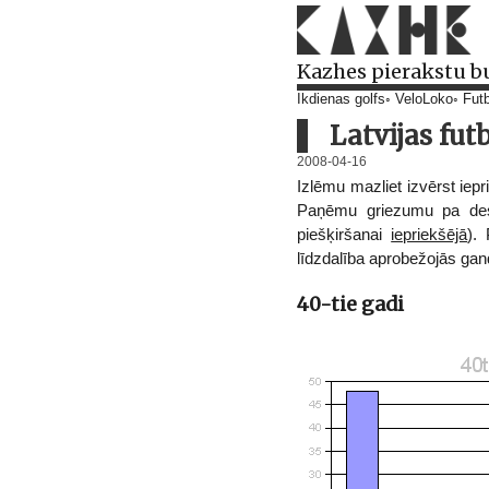
Kazhes pierakstu b
Ikdienas golfs
VeloLoko
Futb
Latvijas futb
2008-04-16
Izlēmu mazliet izvērst iepr
Paņēmu griezumu pa desm
piešķiršanai
iepriekšējā
).
līdzdalība aprobežojās gandr
40-tie gadi