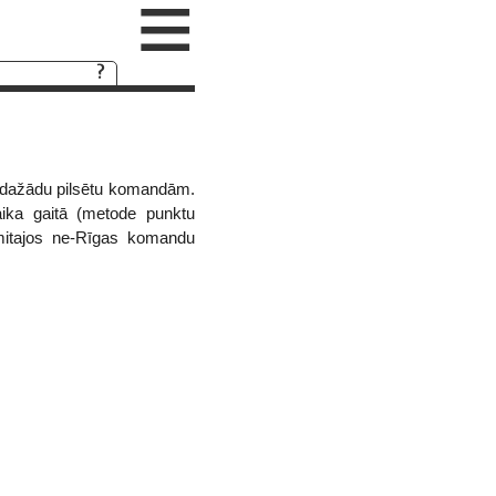
≡
uši dažādu pilsētu komandām.
ika gaitā (metode punktu
mitajos ne-Rīgas komandu