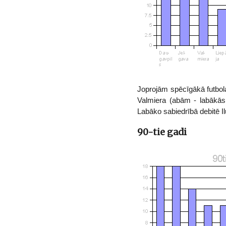
Joprojām spēcīgākā futbola 
Valmiera (abām - labākās 
Labāko sabiedrībā debitē Il
90-tie gadi