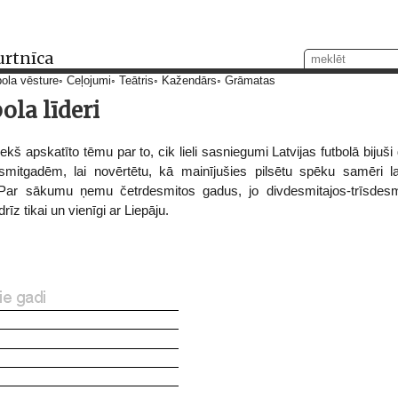
urtnīca
ola vēsture
Ceļojumi
Teātris
Kažendārs
Grāmatas
ola līderi
iekš apskatīto tēmu par to, cik lieli sasniegumi Latvijas futbolā bij
itgadēm, lai novērtētu, kā mainījušies pilsētu spēku samēri la
 Par sākumu ņemu četrdesmitos gadus, jo divdesmitajos-trīsdes
īz tikai un vienīgi ar Liepāju.