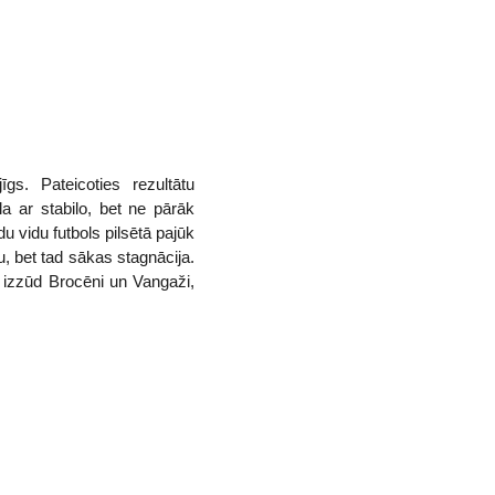
s. Pateicoties rezultātu
a ar stabilo, bet ne pārāk
 vidu futbols pilsētā pajūk
u, bet tad sākas stagnācija.
m izzūd Brocēni un Vangaži,