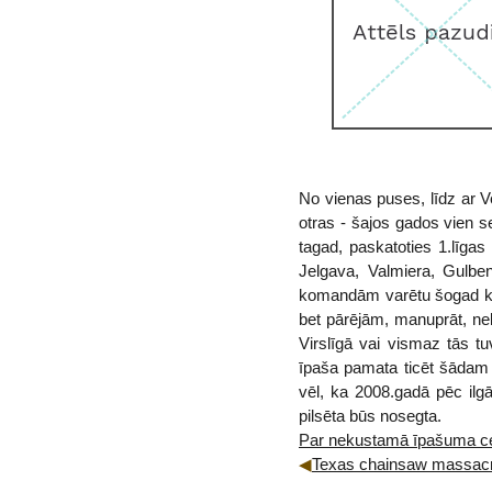
No vienas puses, līdz ar 
otras - šajos gados vien se
tagad, paskatoties 1.līgas
Jelgava, Valmiera, Gulben
komandām varētu šogad kļūt
bet pārējām, manuprāt, ne
Virslīgā vai vismaz tās 
īpaša pamata ticēt šādam s
vēl, ka 2008.gadā pēc il
pilsēta būs nosegta.
Par nekustamā īpašuma c
Texas chainsaw massac