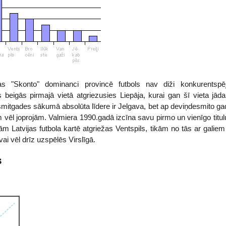
s "Skonto" dominanci provincē futbols nav diži konkurentspējīg
eigās pirmajā vietā atgriezusies Liepāja, kurai gan šī vieta jādal
mitgades sākumā absolūta līdere ir Jelgava, bet ap deviņdesmito gadu
 vēl joprojām. Valmiera 1990.gadā izcīna savu pirmo un vienīgo titul
m Latvijas futbola kartē atgriežas Ventspils, tikām no tās ar galie
 vai vēl drīz uzspēlēs Virslīgā.
s