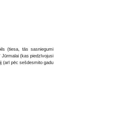
ils (tiesa, tās sasniegumi
ī Jūrmalai (kas piedzīvojusi
ij (arī pēc sešdesmito gadu