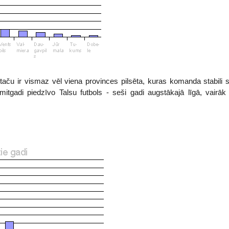
aču ir vismaz vēl viena provinces pilsēta, kuras komanda stabili sp
itgadi piedzīvo Talsu futbols - seši gadi augstākajā līgā, vairāk 