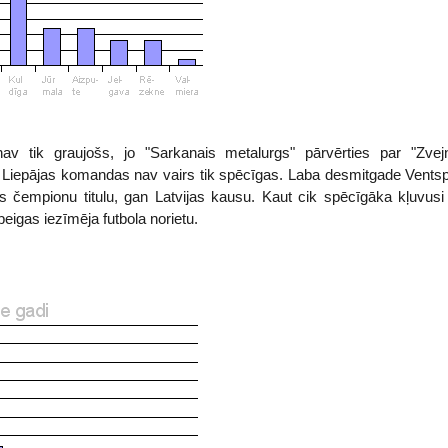
 nav tik graujošs, jo "Sarkanais metalurgs" pārvērties par "Zv
s Liepājas komandas nav vairs tik spēcīgas. Laba desmitgade Ventspi
jas čempionu titulu, gan Latvijas kausu. Kaut cik spēcīgāka kļuvus
eigas iezīmēja futbola norietu.