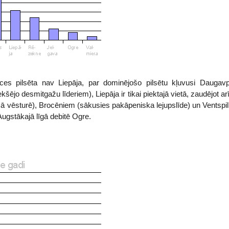
ces pilsēta nav Liepāja, par dominējošo pilsētu kļuvusi Daugavp
kšējo desmitgažu līderiem), Liepāja ir tikai piektajā vietā, zaudējot ar
ā vēsturē), Brocēniem (sākusies pakāpeniska lejupslīde) un Ventspil
ugstākajā līgā debitē Ogre.