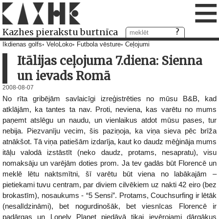
≡
Kazhes pierakstu burtnīca
Ikdienas golfs
VeloLoko
Futbola vēsture
Ceļojumi
Itālijas ceļojuma 7.diena: Sienna
un ievads Romā
2008-08-07
No rīta gribējām savlaicīgi izreģistrēties no mūsu B&B, kad
atklājām, ka tantes ta nav. Proti, neviena, kas varētu no mums
paņemt atslēgu un naudu, un vienlaikus atdot mūsu pases, tur
nebija. Piezvanīju vecim, šis paziņoja, ka viņa sieva pēc brīža
atnākšot. Tā viņa patiešām izdarīja, kaut ko daudz mēģināja mums
itāļu valodā izstāstīt (neko daudz, protams, nesapratu), visu
nomaksāju un varējām doties prom. Ja tev gadās būt Florencē un
meklē lētu naktsmītni, šī varētu būt viena no labākajām –
pietiekami tuvu centram, par diviem cilvēkiem uz nakti 42 eiro (bez
brokastīm), nosaukums - “5 Sensi”. Protams, Couchsurfing ir lētāk
(nesalīdzināmi), bet nogurdinošāk, bet viesnīcas Florencē ir
padārgas un Lonely Planet piedāvā tikai ievērojami dārgākus