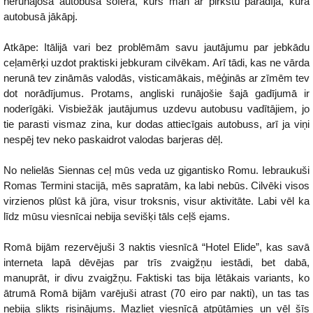
nerunājoša autobusa šofera, kurš man ar pirkstu parādīja, kurā
autobusā jākāpj.
Atkāpe: Itālijā vari bez problēmām savu jautājumu par jebkādu
ceļamērķi uzdot praktiski jebkuram cilvēkam. Arī tādi, kas ne vārda
nerunā tev zināmās valodās, visticamākais, mēģinās ar zīmēm tev
dot norādījumus. Protams, angliski runājošie šajā gadījumā ir
noderīgāki. Visbiežāk jautājumus uzdevu autobusu vadītājiem, jo
tie parasti vismaz zina, kur dodas attiecīgais autobuss, arī ja viņi
nespēj tev neko paskaidrot valodas barjeras dēļ.
No nelielās Siennas ceļ mūs veda uz gigantisko Romu. Iebraukuši
Romas Termini stacijā, mēs sapratām, ka labi nebūs. Cilvēki visos
virzienos plūst kā jūra, visur troksnis, visur aktivitāte. Labi vēl ka
līdz mūsu viesnīcai nebija sevišķi tāls ceļš ejams.
Romā bijām rezervējuši 3 naktis viesnīcā “Hotel Elide”, kas savā
interneta lapā dēvējas par trīs zvaigžņu iestādi, bet dabā,
manuprāt, ir divu zvaigžņu. Faktiski tas bija lētākais variants, ko
ātrumā Romā bijām varējuši atrast (70 eiro par nakti), un tas tas
nebija slikts risinājums. Mazliet viesnīcā atpūtāmies un vēl šīs