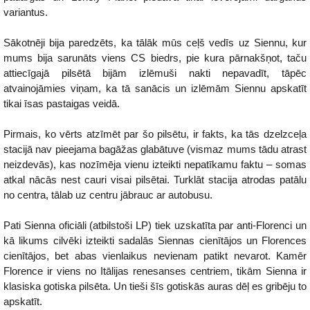
variantus.
Sākotnēji bija paredzēts, ka tālāk mūs ceļš vedīs uz Siennu, kur
mums bija sarunāts viens CS biedrs, pie kura pārnakšņot, taču
attiecīgajā pilsētā bijām izlēmuši nakti nepavadīt, tāpēc
atvainojāmies viņam, ka tā sanācis un izlēmām Siennu apskatīt
tikai īsas pastaigas veidā.
Pirmais, ko vērts atzīmēt par šo pilsētu, ir fakts, ka tās dzelzceļa
stacijā nav pieejama bagāžas glabātuve (vismaz mums tādu atrast
neizdevās), kas nozīmēja vienu izteikti nepatīkamu faktu – somas
atkal nācās nest cauri visai pilsētai. Turklāt stacija atrodas patālu
no centra, tālab uz centru jābrauc ar autobusu.
Pati Sienna oficiāli (atbilstoši LP) tiek uzskatīta par anti-Florenci un
kā likums cilvēki izteikti sadalās Siennas cienītājos un Florences
cienītājos, bet abas vienlaikus nevienam patikt nevarot. Kamēr
Florence ir viens no Itālijas renesanses centriem, tikām Sienna ir
klasiska gotiska pilsēta. Un tieši šīs gotiskās auras dēļ es gribēju to
apskatīt.