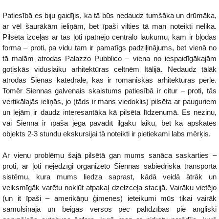
Patiesībā es biju gaidījis, ka tā būs nedaudz tumšāka un drūmāka,
ar vēl šaurākām ieliņām, bet īpaši vilties tā man noteikti nelika.
Pilsēta izceļas ar tās ļoti īpatnējo centrālo laukumu, kam ir bļodas
forma – proti, pa vidu tam ir pamatīgs padziļinājums, bet vienā no
tā malām atrodas Palazzo Pubblico – viena no iespaidīgākajām
gotiskās viduslaiku arhitektūras celtnēm Itālijā. Nedaudz tālāk
atrodas Sienas katedrāle, kas ir romāniskās arhitektūras pērle.
Tomēr Siennas galvenais skaistums patiesībā ir citur – proti, tās
vertikālajās ieliņās, jo (tāds ir mans viedoklis) pilsēta ar pauguriem
un lejām ir daudz interesantāka kā pilsēta līdzenumā. Es nezinu,
vai Siennā ir īpaša jēga pavadīt ilgāku laiku, bet kā apskates
objekts 2-3 stundu ekskursijai tā noteikti ir pietiekami labs mērķis.
Ar vienu problēmu šajā pilsētā gan mums sanāca saskarties –
proti, ar ļoti nejēdzīgi organizēto Siennas sabiedriskā transporta
sistēmu, kura mums liedza saprast, kādā veidā ātrāk un
veiksmīgāk varētu nokļūt atpakaļ dzelzceļa stacijā. Vairāku vietējo
(un it īpaši – amerikāņu ģimenes) ieteikumi mūs tikai vairāk
samulsināja un beigās vērsos pēc palīdzības pie angliski