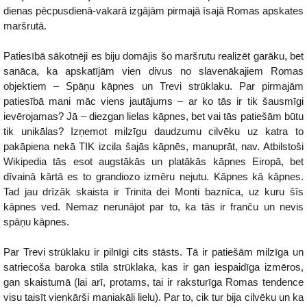
dienas pēcpusdienā-vakarā izgājām pirmajā īsajā Romas apskates
maršrutā.
Patiesībā sākotnēji es biju domājis šo maršrutu realizēt garāku, bet
sanāca, ka apskatījām vien divus no slavenākajiem Romas
objektiem – Spāņu kāpnes un Trevi strūklaku. Par pirmajām
patiesībā mani māc viens jautājums – ar ko tās ir tik šausmīgi
ievērojamas? Jā – diezgan lielas kāpnes, bet vai tās patiešām būtu
tik unikālas? Izņemot milzīgu daudzumu cilvēku uz katra to
pakāpiena nekā TIK izcila šajās kāpnēs, manuprāt, nav. Atbilstoši
Wikipedia tās esot augstākās un platākās kāpnes Eiropā, bet
dīvainā kārtā es to grandiozo izmēru nejutu. Kāpnes kā kāpnes.
Tad jau drīzāk skaista ir Trinita dei Monti baznīca, uz kuru šīs
kāpnes ved. Nemaz nerunājot par to, ka tās ir franču un nevis
spāņu kāpnes.
Par Trevi strūklaku ir pilnīgi cits stāsts. Tā ir patiešām milzīga un
satriecoša baroka stila strūklaka, kas ir gan iespaidīga izmēros,
gan skaistumā (lai arī, protams, tai ir raksturīga Romas tendence
visu taisīt vienkārši maniakāli lielu). Par to, cik tur bija cilvēku un ka