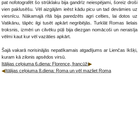
pat nofotografēt šo strūklaku bija gandrīz neiespējami, šoreiz droši
vien paklusēšu. Vēl aizgājām ieēst kādu picu un tad devāmies uz
viesnīcu. Nākamajā rītā bija paredzēts agri celties, lai dotos uz
Vatikānu, tāpēc ilgi tusēt apkārt negribējās. Turklāt Romas lielais
troksnis, izmēri un cilvēku pūļi bija diezgan nomācoši un neraisīja
vēlmi kaut kur vēl vazāties apkārt.
Šajā vakarā norisinājās nepatīkamais atgadījums ar Lienčas īkšķi,
kuram kā zilonis apsēdos virsū.
Itālijas ceļojuma 6.diena: Florence, francūži
Itālijas ceļojuma 8.diena: Roma un vēl mazliet Roma