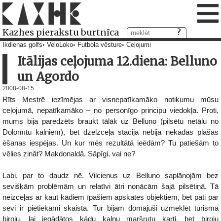
≡
Kazhes pierakstu burtnīca
Ikdienas golfs
VeloLoko
Futbola vēsture
Ceļojumi
Itālijas ceļojuma 12.diena: Belluno
un Agordo
2008-08-15
Rīts Mestrē iezīmējas ar visnepatīkamāko notikumu mūsu
ceļojumā, nepatīkamāko – no personīgo principu viedokļa. Proti,
mums bija paredzēts braukt tālāk uz Belluno (pilsētu netālu no
Dolomītu kalniem), bet dzelzceļa stacijā nebija nekādas plašās
ēšanas iespējas. Un kur mēs rezultātā ieēdām? Tu patiešām to
vēlies zināt? Makdonaldā. Sāpīgi, vai ne?
Labi, par to daudz nē. Vilcienus uz Belluno saplānojām bez
sevišķām problēmām un relatīvi ātri nonācām šajā pilsētiņā. Tā
neizceļas ar kaut kādiem īpašiem apskates objektiem, bet pati par
sevi ir pietiekami skaista. Tur bijām domājuši uzmeklēt tūrisma
biroju, lai iegādātos kādu kalnu maršrutu karti, bet biroju