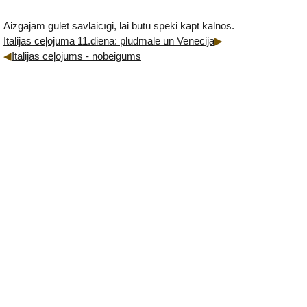
Aizgājām gulēt savlaicīgi, lai būtu spēki kāpt kalnos.
Itālijas ceļojuma 11.diena: pludmale un Venēcija
Itālijas ceļojums - nobeigums