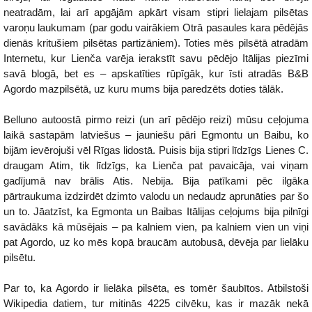
neatradām, lai arī apgājām apkārt visam stipri lielajam pilsētas
varoņu laukumam (par godu vairākiem Otrā pasaules kara pēdējās
dienās kritušiem pilsētas partizāniem). Toties mēs pilsētā atradām
Internetu, kur Lienča varēja ierakstīt savu pēdējo Itālijas piezīmi
savā blogā, bet es – apskatīties rūpīgāk, kur īsti atradās B&B
Agordo mazpilsētā, uz kuru mums bija paredzēts doties tālāk.
Belluno autoostā pirmo reizi (un arī pēdējo reizi) mūsu ceļojuma
laikā sastapām latviešus – jauniešu pāri Egmontu un Baibu, ko
bijām ievērojuši vēl Rīgas lidostā. Puisis bija stipri līdzīgs Lienes C.
draugam Atim, tik līdzīgs, ka Lienča pat pavaicāja, vai viņam
gadījumā nav brālis Atis. Nebija. Bija patīkami pēc ilgāka
pārtraukuma izdzirdēt dzimto valodu un nedaudz aprunāties par šo
un to. Jāatzīst, ka Egmonta un Baibas Itālijas ceļojums bija pilnīgi
savādāks kā mūsējais – pa kalniem vien, pa kalniem vien un viņi
pat Agordo, uz ko mēs kopā braucām autobusā, dēvēja par lielāku
pilsētu.
Par to, ka Agordo ir lielāka pilsēta, es tomēr šaubītos. Atbilstoši
Wikipedia datiem, tur mitinās 4225 cilvēku, kas ir mazāk nekā