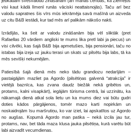
jebkādām svešvalodu zināšanām (arī manas cerības, ka Ziemeļos
visi kaut kādā līmenī runās vāciski neattaisnojās). Taču arī bez
valodu sapratnes šis vīrs mūs iekrāmēja savā mašīnā un aizveda
uz citu B&B iestādi, kur tad mēs arī palikām nākošo nakti.
Izrādījās, ka šeit ar valodu zināšanām bija vēl sliktāk (pret
Rafaellas 20 vārdiem angliski te mums lika pretī labi ja piecus) un
visi cilvēki, kas šajā B&B bija apmetušies, bija pensionāri, taču no
istabas bija izeja uz jauku terasi un skats uz pilsētu bija labs, tā ka
mēs sevišķi nekurnējām.
Patiesībā šajā dienā mēs neko tādu grandiozu nedarījām –
pastaigājām mazliet pa Agordo (pilsētiņas galvenā “atrakcija” ir
vietējā baznīca, kas zvana daudz biežāk nekā gribētos un,
protams, kalni visapkārt), iegājām tūrisma centrā, lai uzzinātu, ka
nākamajā dienā atkal sola lietu un ka mums diez vai būtu gudri
doties kādos pārgājienos, tomēr mazo karti nopirkām un
noskaidrojām īsu maršrutiņu, ko var iziet, lai apskatītos uz Agordo
no augšas. Kopumā Agordo man patika – nekā izcila jau tur,
protams, nav, bet tāda maza klusa jauka pilsētiņa, kurā varētu būt
labi aizvadīt vecumdienas.