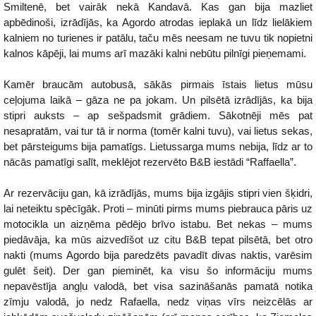
Smiltenē, bet vairāk nekā Kandavā. Kas gan bija mazliet
apbēdinoši, izrādījās, ka Agordo atrodas ieplakā un līdz lielākiem
kalniem no turienes ir patālu, taču mēs neesam ne tuvu tik nopietni
kalnos kāpēji, lai mums arī mazāki kalni nebūtu pilnīgi pieņemami.
Kamēr braucām autobusā, sākās pirmais īstais lietus mūsu
ceļojuma laikā – gāza ne pa jokam. Un pilsētā izrādījās, ka bija
stipri auksts – ap sešpadsmit grādiem. Sākotnēji mēs pat
nesapratām, vai tur tā ir norma (tomēr kalni tuvu), vai lietus sekas,
bet pārsteigums bija pamatīgs. Lietussarga mums nebija, līdz ar to
nācās pamatīgi salīt, meklējot rezervēto B&B iestādi “Raffaella”.
Ar rezervāciju gan, kā izrādījās, mums bija izgājis stipri vien šķidri,
lai neteiktu spēcīgāk. Proti – minūti pirms mums piebrauca pāris uz
motocikla un aizņēma pēdējo brīvo istabu. Bet nekas – mums
piedāvāja, ka mūs aizvedīšot uz citu B&B tepat pilsētā, bet otro
nakti (mums Agordo bija paredzēts pavadīt divas naktis, varēsim
gulēt šeit). Der gan pieminēt, ka visu šo informāciju mums
nepavēstīja angļu valodā, bet visa sazināšanās pamatā notika
zīmju valodā, jo nedz Rafaella, nedz viņas vīrs neizcēlās ar