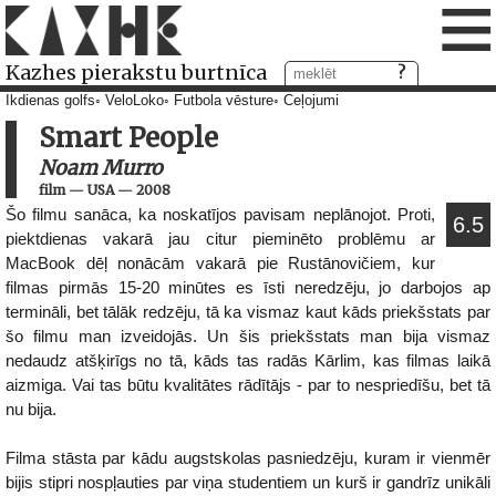
≡
Kazhes pierakstu burtnīca
Ikdienas golfs
VeloLoko
Futbola vēsture
Ceļojumi
Smart People
Noam Murro
film
—
USA
—
2008
Šo filmu sanāca, ka noskatījos pavisam neplānojot. Proti,
6.5
piektdienas vakarā jau citur pieminēto problēmu ar
MacBook dēļ nonācām vakarā pie Rustānovičiem, kur
filmas pirmās 15-20 minūtes es īsti neredzēju, jo darbojos ap
termināli, bet tālāk redzēju, tā ka vismaz kaut kāds priekšstats par
šo filmu man izveidojās. Un šis priekšstats man bija vismaz
nedaudz atšķirīgs no tā, kāds tas radās Kārlim, kas filmas laikā
aizmiga. Vai tas būtu kvalitātes rādītājs - par to nespriedīšu, bet tā
nu bija.
Filma stāsta par kādu augstskolas pasniedzēju, kuram ir vienmēr
bijis stipri nospļauties par viņa studentiem un kurš ir gandrīz unikāli