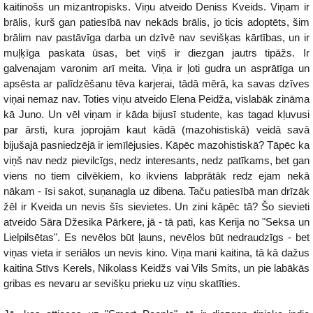
kaitinošs un mizantropisks. Viņu atveido Deniss Kveids. Viņam ir
brālis, kurš gan patiesībā nav nekāds brālis, jo ticis adoptēts, šim
brālim nav pastāvīga darba un dzīvē nav sevišķas kārtības, un ir
muļķīga paskata ūsas, bet viņš ir diezgan jautrs tipāžs. Ir
galvenajam varonim arī meita. Viņa ir ļoti gudra un asprātīga un
apsēsta ar palīdzēšanu tēva karjerai, tādā mērā, ka savas dzīves
viņai nemaz nav. Toties viņu atveido Elena Peidža, vislabāk zināma
kā Juno. Un vēl viņam ir kāda bijusī studente, kas tagad kļuvusi
par ārsti, kura joprojām kaut kādā (mazohistiskā) veidā savā
bijušajā pasniedzējā ir iemīlējusies. Kāpēc mazohistiskā? Tāpēc ka
viņš nav nedz pievilcīgs, nedz interesants, nedz patīkams, bet gan
viens no tiem cilvēkiem, ko ikviens labprātāk redz ejam nekā
nākam - īsi sakot, suņanagla uz dibena. Taču patiesībā man drīzāk
žēl ir Kveida un nevis šīs sievietes. Un zini kāpēc tā? Šo sievieti
atveido Sāra Džesika Pārkere, jā - tā pati, kas Kerija no "Seksa un
Lielpilsētas". Es nevēlos būt ļauns, nevēlos būt nedraudzīgs - bet
viņas vieta ir seriālos un nevis kino. Viņa mani kaitina, tā kā dažus
kaitina Stīvs Kerels, Nikolass Keidžs vai Vils Smits, un pie labākās
gribas es nevaru ar sevišķu prieku uz viņu skatīties.