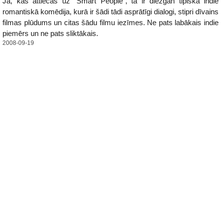
Jā, kas attiecas uz "Smart People", tā ir diezgan tipiska indie
romantiskā komēdija, kurā ir šādi tādi asprātīgi dialogi, stipri dīvains
filmas plūdums un citas šādu filmu iezīmes. Ne pats labākais indie
piemērs un ne pats sliktākais.
2008-09-19