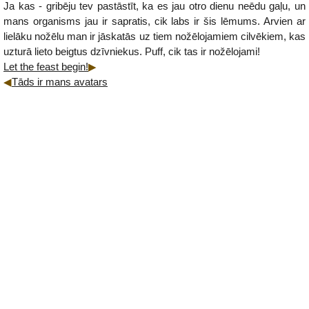
Ja kas - gribēju tev pastāstīt, ka es jau otro dienu neēdu gaļu, un
mans organisms jau ir sapratis, cik labs ir šis lēmums. Arvien ar
lielāku nožēlu man ir jāskatās uz tiem nožēlojamiem cilvēkiem, kas
uzturā lieto beigtus dzīvniekus. Puff, cik tas ir nožēlojami!
Let the feast begin!
Tāds ir mans avatars