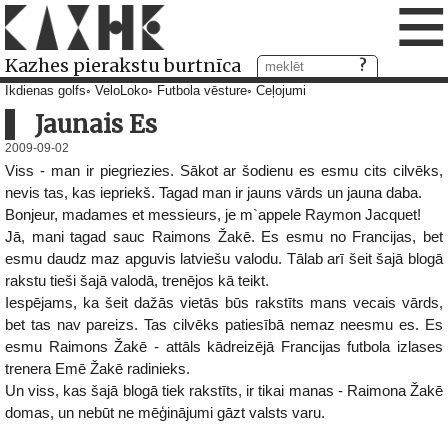
≡
Kazhes pierakstu burtnīca
Ikdienas golfs
VeloLoko
Futbola vēsture
Ceļojumi
Jaunais Es
2009-09-02
Viss - man ir piegriezies. Sākot ar šodienu es esmu cits cilvēks,
nevis tas, kas iepriekš. Tagad man ir jauns vārds un jauna daba.
Bonjeur, madames et messieurs, je m`appele Raymon Jacquet!
Jā, mani tagad sauc Raimons Žakē. Es esmu no Francijas, bet
esmu daudz maz apguvis latviešu valodu. Tālab arī šeit šajā blogā
rakstu tieši šajā valodā, trenējos kā teikt.
Iespējams, ka šeit dažās vietās būs rakstīts mans vecais vārds,
bet tas nav pareizs. Tas cilvēks patiesībā nemaz neesmu es. Es
esmu Raimons Žakē - attāls kādreizējā Francijas futbola izlases
trenera Emē Žakē radinieks.
Un viss, kas šajā blogā tiek rakstīts, ir tikai manas - Raimona Žakē
domas, un nebūt ne mēģinājumi gāzt valsts varu.