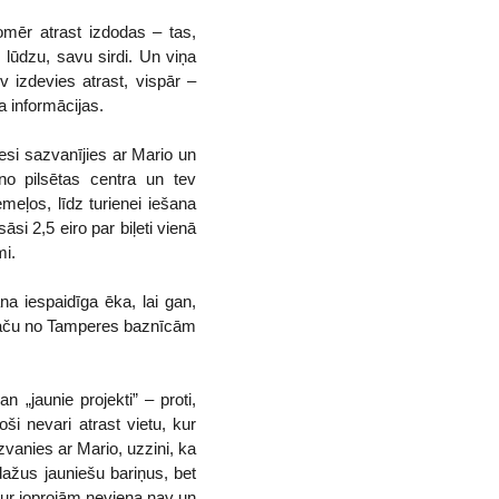
tomēr atrast izdodas – tas,
, lūdzu, savu sirdi. Un viņa
v izdevies atrast, vispār –
ma informācijas.
u esi sazvanījies ar Mario un
no pilsētas centra un tev
meļos, līdz turienei iešana
si 2,5 eiro par biļeti vienā
mi.
na iespaidīga ēka, lai gan,
 Taču no Tamperes baznīcām
 „jaunie projekti” – proti,
ši nevari atrast vietu, kur
zvanies ar Mario, uzzini, ka
dažus jauniešu bariņus, bet
 tur joprojām neviena nav un