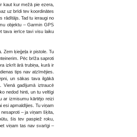
 ir kaut kur mežā pie ezera,
maz uz brīdi tev koordinātes
s rādītājs. Tad tu ieraugi no
stamu objektu – Garmin GPS
 tava ierīce tavi visu laiku
 Zem ķieģeļa ir pistole. Tu
onteinerim. Pēc brīža saproti
a izkrīt ārā trubiņa, kurā ir
šodienas tips nav atzīmējies.
lēpni, un sākas tava ilgākā
. Vienā gadījumā iztraucē
o nedod hinti, un tu veltīgi
 ar izmisumu kārtējo reizi
ai esi apmaldījies. Tu viņam
rt nesaproti – ja viņam šķita,
būtu, šis tev paspiež roku,
 bet viņam tas nav svarīgi –