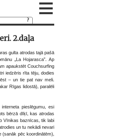
≡
i. 2.daļa
ras gulta atrodas tajā pašā
romānu „La Hojarasca”. Ap
jām apaukstēt Couchsurfing
i iedzēris rīta tēju, dodies
ēst – un tie pat nav meli.
ar Rīgas lidostā), paralēli
 interneta pieslēgumu, esi
tots bērzā dīķī, kas atrodas
b Vīnikas baznīcas, tik labi
trodies un tu nekādi nevari
gle (sanāk pēc koordinātēm),