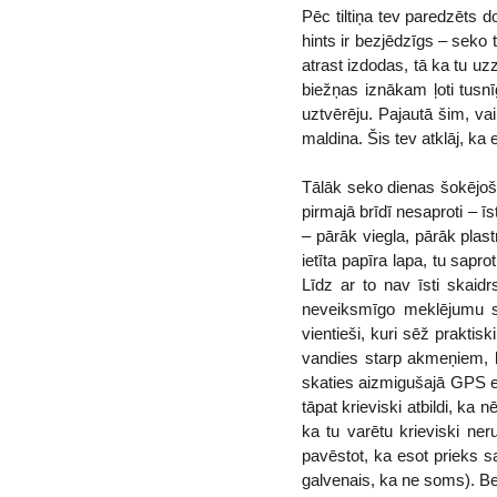
Pēc tiltiņa tev paredzēts d
hints ir bezjēdzīgs – seko 
atrast izdodas, tā ka tu uzz
biežņas iznākam ļoti tusn
uztvērēju. Pajautā šim, vai
maldina. Šis tev atklāj, ka
Tālāk seko dienas šokējošā
pirmajā brīdī nesaproti – īs
– pārāk viegla, pārāk plastm
ietīta papīra lapa, tu sapro
Līdz ar to nav īsti skaidr
neveiksmīgo meklējumu sē
vientieši, kuri sēž praktis
vandies starp akmeņiem, l
skaties aizmigušajā GPS ekr
tāpat krieviski atbildi, ka n
ka tu varētu krieviski ner
pavēstot, ka esot prieks sa
galvenais, ka ne soms). Bet