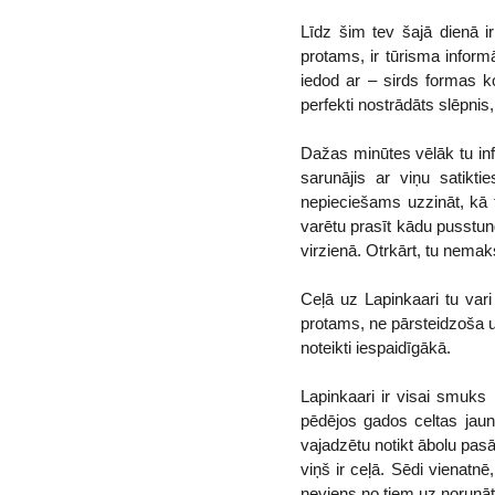
Līdz šim tev šajā dienā ir
protams, ir tūrisma informā
iedod ar – sirds formas ko
perfekti nostrādāts slēpnis,
Dažas minūtes vēlāk tu infor
sarunājis ar viņu satikt
nepieciešams uzzināt, kā t
varētu prasīt kādu pusstund
virzienā. Otrkārt, tu nemaksā
Ceļā uz Lapinkaari tu vari
protams, ne pārsteidzoša 
noteikti iespaidīgākā.
Lapinkaari ir visai smuks 
pēdējos gados celtas jauna
vajadzētu notikt ābolu pasā
viņš ir ceļā. Sēdi vienatn
neviens no tiem uz norunāto