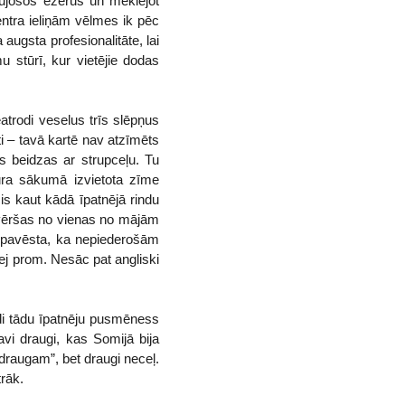
aujošos ezerus un meklējot
centra ieliņām vēlmes ik pēc
augsta profesionalitāte, lai
mu stūrī, kur vietējie dodas
trodi veselus trīs slēpņus
ti – tavā kartē nav atzīmēts
as beidzas ar strupceļu. Tu
kura sākumā izvietota zīme
is kaut kādā īpatnējā rindu
s vēršas no vienas no mājām
un pavēsta, ka nepiederošām
zej prom. Nesāc pat angliski
odi tādu īpatnēju pusmēness
avi draugi, kas Somijā bija
 draugam”, bet draugi neceļ.
trāk.