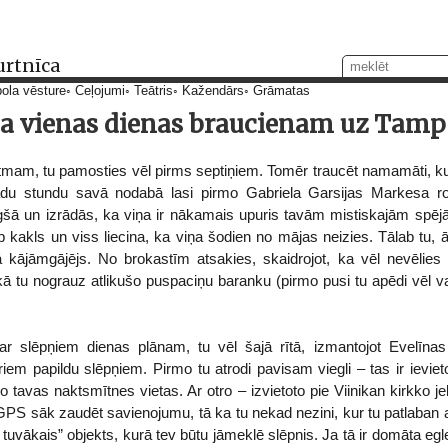
urtnīca
ola vēsture
Ceļojumi
Teātris
Kažendārs
Grāmatas
a vienas dienas braucienam uz Tamper
tmam, tu pamosties vēl pirms septiņiem. Tomēr traucēt namamāti, ku
kādu stundu savā nodabā lasi pirmo Gabriela Garsijas Markesa 
ugšā un izrādās, ka viņa ir nākamais upuris tavām mistiskajām spē
p kakls un viss liecina, ka viņa šodien no mājas neizies. Tālab tu, ātr
ā kājāmgājējs. No brokastīm atsakies, skaidrojot, ka vēl nevēlies 
ā tu nograuz atlikušo puspaciņu baranku (pirmo pusi tu apēdi vēl vak
r slēpņiem dienas plānam, tu vēl šajā rītā, izmantojot Evelīnas
riem papildu slēpņiem. Pirmo tu atrodi pavisam viegli – tas ir ievie
 tavas naktsmītnes vietas. Ar otro – izvietoto pie Viinikan kirkko je
 GPS sāk zaudēt savienojumu, tā ka tu nekad nezini, kur tu patlaban a
ai tuvākais” objekts, kurā tev būtu jāmeklē slēpnis. Ja tā ir domāta e