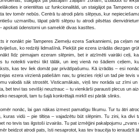
t brīvdienas, staigājot pa plašajām zaļajām zonām, izbaudot to iekļ
elākoties ir orientētas uz funkcionalitāti, un staigājot pa Tamperes 
āta tev tomēr nebūs. Centrā tu atrodi pāris slēpņus, kur nepieciešama 
ntiešu uzmanību, tāpat pārīti slēpņu tu atrodi pilsētas dienvidrietu
 – apskati ūdenstorni un sameklē divas kastītes.
s ir nonākt pie Tamperes Ziemeļu ezera Sarkanniemi, pa ceļam nea
tvijiešus, ko redzēji lidmašīnā. Piekļūt pie ezera izrādās diezgan grū
nākt līdz pirmajam ezeram slēpnim, bet ir atzīmēti vairāki ceļi, k
 tu noteikti varēsi tikt tālāk, un ieej vienā no šādiem ceļiem, 
raksts, kas tev liek domāt par privātīpašumu. Kā izrādās – esi nonāc
ejas ezera virzienā patiešām nav, tu griezies riņķī un tad pie tevi
 somu valodā sāk strostēt. Visticamākais, viņš tev norāda uz zīmi 
gta, bet tevi tas sevišķi neuztrauc – tu vienkārši parausti plecus un ai
neko nesaproti, tam tu šajā konkrētajā mirklī esi pārāk slinks.
tomēr nonāc, lai gan nākas izmest pamatīgu līkumu. Tur tu ātri atr
kuras vidū – pie tiltiņa – vajadzētu būt slēpnim. Tu zini, ka divi t
bet no tevis tas ilgstoši izvairās. Tu pat izmēģini pakalpojumu „zvans
beidzot atrodi pats, īsti nesaprotot, kas tev traucēja to ieraudzīt ā