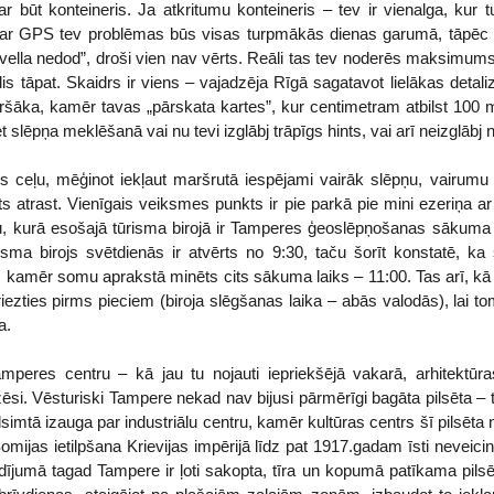
r būt konteineris. Ja atkritumu konteineris – tev ir vienalga, kur t
ar GPS tev problēmas būs visas turpmākās dienas garumā, tāpēc ka
vella nedod”, droši vien nav vērts. Reāli tas tev noderēs maksimums 
is tāpat. Skaidrs ir viens – vajadzēja Rīgā sagatavot lielākas detal
āka, kamēr tavas „pārskata kartes”, kur centimetram atbilst 100 metri
t slēpņa meklēšanā vai nu tevi izglābj trāpīgs hints, vai arī neizglābj 
us ceļu, mēģinot iekļaut maršrutā iespējami vairāk slēpņu, vairum
s atrast. Vienīgais veiksmes punkts ir pie parkā pie mini ezeriņa 
ju, kurā esošajā tūrisma birojā ir Tamperes ģeoslēpņošanas sākuma 
risma birojs svētdienās ir atvērts no 9:30, taču šorīt konstatē, ka š
, kamēr somu aprakstā minēts cits sākuma laiks – 11:00. Tas arī, kā tu s
griezties pirms pieciem (biroja slēgšanas laika – abās valodās), lai t
a.
peres centru – kā jau tu nojauti iepriekšējā vakarā, arhitektūr
zēsi. Vēsturiski Tampere nekad nav bijusi pārmērīgi bagāta pilsēta – 
imtā izauga par industriālu centru, kamēr kultūras centrs šī pilsēta n
omijas ietilpšana Krievijas impērijā līdz pat 1917.gadam īsti neveici
ījumā tagad Tampere ir ļoti sakopta, tīra un kopumā patīkama pilsēta