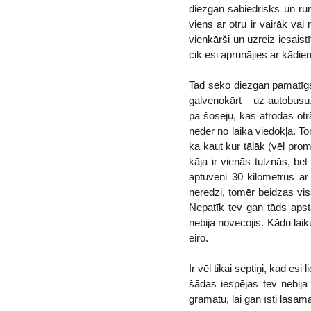
diezgan sabiedrisks un runī
viens ar otru ir vairāk vai
vienkārši un uzreiz iesais
cik esi aprunājies ar kādie
Tad seko diezgan pamatīgs s
galvenokārt – uz autobusu. 
pa šoseju, kas atrodas otrā
neder no laika viedokļa. To
ka kaut kur tālāk (vēl prom 
kāja ir vienās tulznās, bet
aptuveni 30 kilometrus ar
neredzi, tomēr beidzas vis
Nepatīk tev gan tāds apstā
nebija novecojis. Kādu laik
eiro.
Ir vēl tikai septiņi, kad esi
šādas iespējas tev nebija 
grāmatu, lai gan īsti lasā