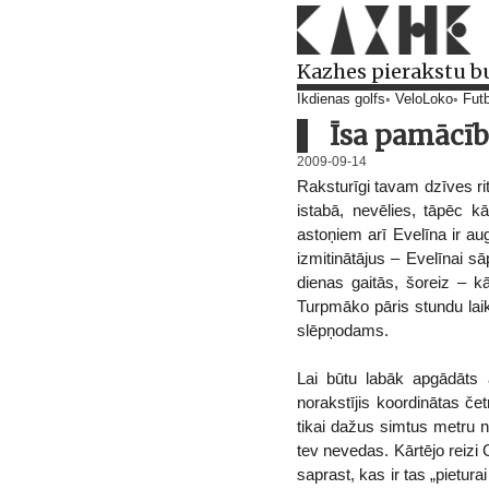
Kazhes pierakstu b
Ikdienas golfs
VeloLoko
Futb
Īsa pamācīb
2009-09-14
Raksturīgi tavam dzīves ri
istabā, nevēlies, tāpēc 
astoņiem arī Evelīna ir a
izmitinātājus – Evelīnai sā
dienas gaitās, šoreiz – k
Turpmāko pāris stundu laik
slēpņodams.
Lai būtu labāk apgādāts a
norakstījis koordinātas čet
tikai dažus simtus metru no
tev nevedas. Kārtējo reizi
saprast, kas ir tas „pietur