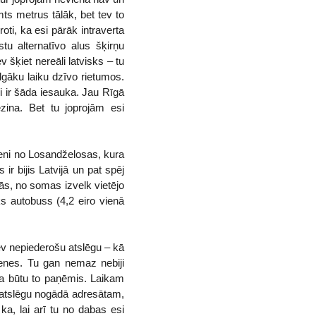
mts metrus tālāk, bet tev to
oti, ka esi pārāk intraverta
tu alternatīvo alus šķirņu
v šķiet nereāli latvisks – tu
 ilgāku laiku dzīvo rietumos.
ši ir šāda iesauka. Jau Rīgā
zina. Bet tu joprojām esi
teni no Losandželosas, kura
r bijis Latvijā un pat spēj
ās, no somas izvelk vietējo
ks autobuss (4,2 eiro vienā
sev nepiederošu atslēgu – kā
dzenes. Tu gan nemaz nebiji
 ka būtu to paņēmis. Laikam
 atslēgu nogādā adresātam,
ka, lai arī tu no dabas esi