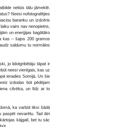
atbilde nebūs tālu jāmeklē.
tus? Neesi nofotografējies
paciņu baranku un izdzēris
laiku vairs nav nenopietns.
orijām un enerģijas bagātāko
 Ja kas – šajos 200 gramos
k daudz saldumu tu normālos
i, jo lidotgribētāju tāpat ir
ebūt neesi vienīgais, kas uz
kopā ieradies Somijā. Un šie
 šoreiz izdodas būt pēdējam
ena cilvēka, un līdz ar to
domā, ka varbūt tiksi šādā
 paspēt nevarētu. Tad ātri
ārtojas kājgalī, bet tu sāc
 būt.