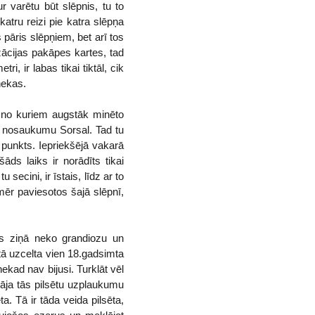
ur varētu būt slēpnis, tu to
tru reizi pie katra slēpņa
pāris slēpņiem, bet arī tos
izācijas pakāpes kartes, tad
, ir labas tikai tiktāl, cik
nekas.
u no kuriem augstāk minēto
ar nosaukumu Sorsal. Tad tu
punkts. Iepriekšējā vakarā
āds laiks ir norādīts tikai
ecini, ir īstais, līdz ar to
omēr paviesotos šajā slēpnī,
as ziņā neko grandiozu un
tā uzcelta vien 18.gadsimta
ekad nav bijusi. Turklāt vēl
nāja tās pilsētu uzplaukumu
. Tā ir tāda veida pilsēta,