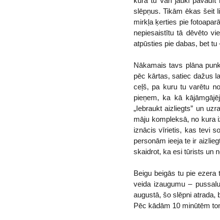
kurā tu vari jauki pavadī
slēpņus. Tikām ēkas šeit li
mirkļa ķerties pie fotoapar
nepiesaistītu tā dēvēto vie
atpūsties pie dabas, bet tu
Nākamais tavs plāna punkt
pēc kārtas, satiec dažus la
ceļš, pa kuru tu varētu no
pieņem, ka kā kājāmgājējs
„Iebraukt aizliegts” un uz
māju kompleksā, no kura iz
iznācis vīrietis, kas tevi
personām ieeja te ir aizlie
skaidrot, ka esi tūrists un 
Beigu beigās tu pie ezera 
veida izaugumu – pussalu, 
augustā, šo slēpni atrada, 
Pēc kādām 10 minūtēm tomēr 