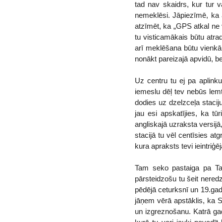
tad nav skaidrs, kur tur va
nemeklēsi. Jāpiezīmē, ka 
atzīmēt, ka „GPS atkal ne 
tu visticamākais būtu atrad
arī meklēšana būtu vienkārš
nonākt pareizajā apvidū, be
Uz centru tu ej pa aplink
iemeslu dēļ tev nebūs lemt
dodies uz dzelzceļa staci
jau esi apskatījies, ka tū
angliskajā uzraksta versijā
stacijā tu vēl centīsies at
kura apraksts tevi ieintriģēj
Tam seko pastaiga pa Tam
pārsteidzošu tu šeit nered
pēdējā ceturksnī un 19.gads
jāņem vērā apstāklis, ka S
un izgreznošanu. Katrā gad