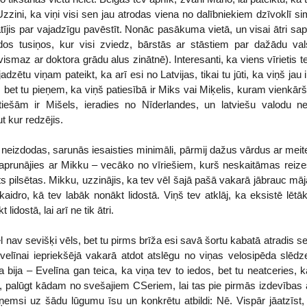
. Uzzini, ka viņi visi sen jau atrodas viena no dalībniekiem dzīvoklī si
jis par vajadzīgu pavēstīt. Nonāc pasākuma vietā, un visai ātri sapr
ādos tusiņos, kur visi zviedz, bārstās ar stāstiem par dažādu vals
r vismaz ar doktora grādu alus zinātnē). Interesanti, ka viens vīrietis te
dzētu viņam pateikt, ka arī esi no Latvijas, tikai tu jūti, ka viņš jau
u, bet tu pieņem, ka viņš patiesībā ir Miks vai Miķelis, kuram vienkār
tiešām ir Mišels, ieradies no Nīderlandes, un latviešu valodu ne
ut kur redzējis.
v neizdodas, sarunās iesaisties minimāli, pārmij dažus vārdus ar mei
 aprunājies ar Mikku – vecāko no vīriešiem, kurš neskaitāmas reizes i
s pilsētas. Mikku, uzzinājis, ka tev vēl šajā pašā vakarā jābrauc māj
idro, kā tev labāk nonākt lidostā. Viņš tev atklāj, ka eksistē lētā
 lidostā, lai arī ne tik ātri.
 Vēl nav sevišķi vēls, bet tu pirms brīža esi savā šortu kabatā atradis 
 Evelīnai iepriekšējā vakarā atdot atslēgu no viņas velosipēda slē
ga bija – Evelīna gan teica, ka viņa tev to iedos, bet tu neatceries,
s, palūgt kādam no svešajiem CSeriem, lai tas pie pirmās izdevības
saņemsi uz šādu lūgumu īsu un konkrētu atbildi: Nē. Vispār jāatzīst, 