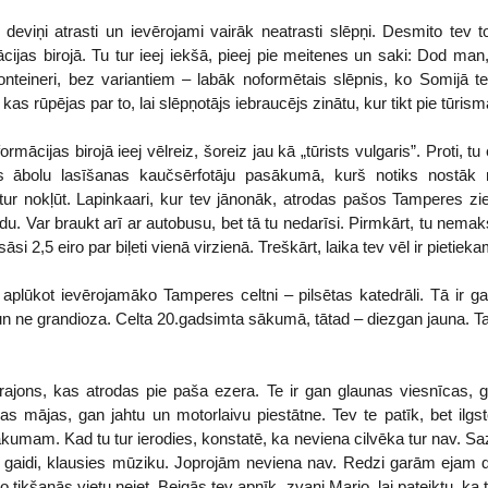
 deviņi atrasti un ievērojami vairāk neatrasti slēpņi. Desmito tev 
cijas birojā. Tu tur ieej iekšā, pieej pie meitenes un saki: Dod man
nteineri, bez variantiem – labāk noformētais slēpnis, ko Somijā te
 kas rūpējas par to, lai slēpņotājs iebraucējs zinātu, kur tikt pie tūris
mācijas birojā ieej vēlreiz, šoreiz jau kā „tūrists vulgaris”. Proti, t
ies ābolu lasīšanas kaučsērfotāju pasākumā, kurš notiks nostāk 
ur nokļūt. Lapinkaari, kur tev jānonāk, atrodas pašos Tamperes zie
u. Var braukt arī ar autobusu, bet tā tu nedarīsi. Pirmkārt, tu nemaksā
si 2,5 eiro par biļeti vienā virzienā. Treškārt, laika tev vēl ir pietieka
 aplūkot ievērojamāko Tamperes celtni – pilsētas katedrāli. Tā ir ga
un ne grandioza. Celta 20.gadsimta sākumā, tātad – diezgan jauna.
rajons, kas atrodas pie paša ezera. Te ir gan glaunas viesnīcas, gan
s mājas, gan jahtu un motorlaivu piestātne. Tev te patīk, bet ilgsto
kumam. Kad tu tur ierodies, konstatē, ka neviena cilvēka tur nav. Sa
ē, gaidi, klausies mūziku. Joprojām neviena nav. Redzi garām ejam 
 tikšanās vietu neiet. Beigās tev apnīk, zvani Mario, lai pateiktu, ka