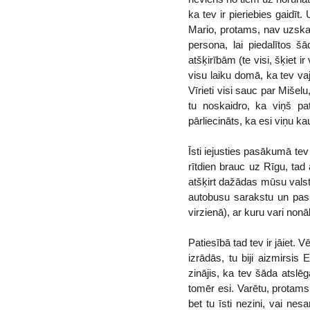
ka tev ir pieriebies gaidīt
Mario, protams, nav uzskatī
persona, lai piedalītos š
atšķirībām (te visi, šķiet i
visu laiku domā, ka tev vaja
Vīrieti visi sauc par Mišel
tu noskaidro, ka viņš pa
pārliecināts, ka esi viņu ka
Īsti iejusties pasākumā te
rītdien brauc uz Rīgu, tad
atšķirt dažādas mūsu valst
autobusu sarakstu un paska
virzienā), ar kuru vari nonākt
Patiesībā tad tev ir jāiet.
izrādās, tu biji aizmirsis
zinājis, ka tev šāda atslē
tomēr esi. Varētu, protam
bet tu īsti nezini, vai ne