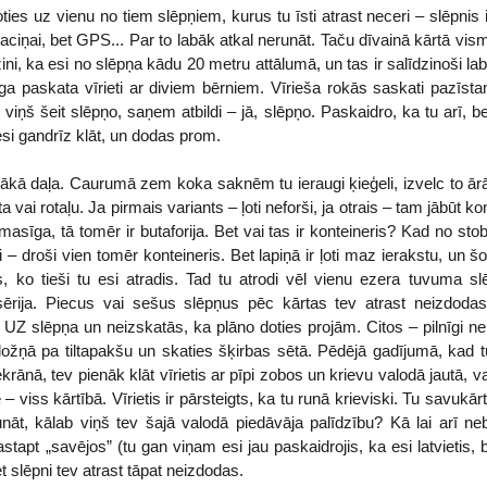
oties uz vienu no tiem slēpņiem, kurus tu īsti atrast neceri – slēpnis
taciņai, bet GPS... Par to labāk atkal nerunāt. Taču dīvainā kārtā vis
ini, ka esi no slēpņa kādu 20 metru attālumā, un tas ir salīdzinoši lab
īga paskata vīrieti ar diviem bērniem. Vīrieša rokās saskati pazī
 viņš šeit slēpņo, saņem atbildi – jā, slēpņo. Paskaidro, ka tu arī, bet
 esi gandrīz klāt, un dodas prom.
kā daļa. Caurumā zem koka saknēm tu ieraugi ķieģeli, izvelc to ārā.
ta vai rotaļu. Ja pirmais variants – ļoti neforši, ja otrais – tam jābūt k
asīga, tā tomēr ir butaforija. Bet vai tas ir konteineris? Kad no stobr
ti – droši vien tomēr konteineris. Bet lapiņā ir ļoti maz ierakstu, un 
s, ko tieši tu esi atradis. Tad tu atrodi vēl vienu ezera tuvuma s
rija. Piecus vai sešus slēpņus pēc kārtas tev atrast neizdodas
ki UZ slēpņa un neizskatās, ka plāno doties projām. Citos – pilnīgi nek
ožņā pa tiltapakšu un skaties šķirbas sētā. Pēdējā gadījumā, kad tu
ānā, tev pienāk klāt vīrietis ar pīpi zobos un krievu valodā jautā, v
ē – viss kārtībā. Vīrietis ir pārsteigts, ka tu runā krieviski. Tu savukā
unāt, kālab viņš tev šajā valodā piedāvāja palīdzību? Kā lai arī ne
stapt „savējos” (tu gan viņam esi jau paskaidrojis, ka esi latvietis,
 slēpni tev atrast tāpat neizdodas.