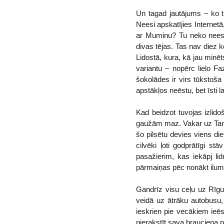
Un tagad jautājums – ko tu
Neesi apskatījies Interne
ar Muminu? Tu neko neesi 
divas tējas. Tas nav diez 
Lidostā, kura, kā jau minēt
variantu – nopērc lielo F
šokolādes ir virs tūkstoša
apstākļos neēstu, bet īsti 
Kad beidzot tuvojas izlidoša
gaužām maz. Vakar uz Tamper
šo pilsētu devies viens die
cilvēki ļoti godprātīgi st
pasažierim, kas iekāpj li
pārmaiņas pēc nonākt ilum
Gandrīz visu ceļu uz Rīgu
veidā uz ātrāku autobusu,
ieskrien pie vecākiem ieēs
pierakstīt sava brauciena pie