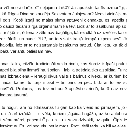
 vēl neesi darījis šī ceļojuma laikā? Ja apraksts lasīts uzmanīgi, 
tā, kā Rīgas Dinamo zaudēja Salavatam Julajevam? Neesi vicinājis ma
ēdis. Kopš izgāji no mājas pirms aptuveni diennakts, esi apēdis 
ko daudz tādam zirga organismam kā tev. Līdz ar to izsalkums ap šo 
s, ir šķūnis, ēdiena izvēle nav bagātīga, kā rezultātā uz izvēlies kal
azer tāfelīti un pudeli 7UP, un to visai straujā tempā uzņem sevī.
 kaloriju, līdz ar to neizturamais izsalkums pazūd. Cita lieta, ka ti
labāku variantu patiešām nav.
nas laiks, cilvēki tradicionāli veido rindu, kas šoreiz ir īpaši praktisk
i bija pilna lidmašīna, šodien – labi ja trešdaļa tiks aizpildīta. Tu n
nas izbraucienā – ieraugi divus vai trīs bariņus cilvēku, ar kuriem 
āv rindā, kamēr tu turpini lasīt – tīri principa pēc. Līdz ar to tev
dmašīnā. Protams, tas tev netraucē apsēsties rindā, kurā nav nevi
inatora tuvumā.
 tu noguli, ārā no lidmašīnas tu gan kāp kā viens no pirmajiem, jo 
 un tā arī izrādās – cilvēki, kuriem jāgaida bagāža, uz šo autobusu
t sēņu mērci, paņemt Čipi, un – uz savu dzīvokli, uz gultu. Čipis iek
rakstus. Esi ļoti noguris, bet laimīgs. Proti, tieši tāds, kā biji vēlējies