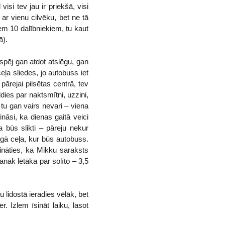
isi tev jau ir priekšā, visi
 ar vienu cilvēku, bet ne tā
em 10 dalībniekiem, tu kaut
ā).
aspēj gan atdot atslēgu, gan
eļa sliedes, jo autobuss iet
pārejai pilsētas centrā, tev
dies par naktsmītni, uzzini,
t tu gan vairs nevari – viena
ināsi, ka dienas gaitā veici
 būs slikti – pāreju nekur
īgā ceļa, kur būs autobuss.
cināties, ka Mikku saraksts
anāk lētāka par solīto – 3,5
tu lidostā ieradies vēlāk, bet
. Izlem īsināt laiku, lasot