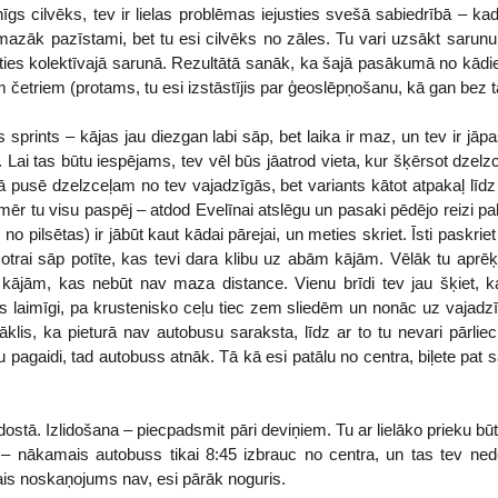
gs cilvēks, tev ir lielas problēmas iejusties svešā sabiedrībā – kad v
 mazāk pazīstami, bet tu esi cilvēks no zāles. Tu vari uzsākt sarunu
tīties kolektīvajā sarunā. Rezultātā sanāk, ka šajā pasākumā no kādi
m četriem (protams, tu esi izstāstījis par ģeoslēpņošanu, kā gan bez t
prints – kājas jau diezgan labi sāp, bet laika ir maz, un tev ir jāp
Lai tas būtu iespējams, tev vēl būs jāatrod vieta, kur šķērsot dzelzc
 pusē dzelzceļam no tev vajadzīgās, bet variants kātot atpakaļ līdz 
mēr tu visu paspēj – atdod Evelīnai atslēgu un pasaki pēdējo reizi pal
no pilsētas) ir jābūt kaut kādai pārejai, un meties skriet. Īsti paskrie
 otrai sāp potīte, kas tevi dara klibu uz abām kājām. Vēlāk tu aprēķ
 kājām, kas nebūt nav maza distance. Vienu brīdi tev jau šķiet, ka
s laimīgi, pa krustenisko ceļu tiec zem sliedēm un nonāc uz vajadz
klis, ka pieturā nav autobusu saraksta, līdz ar to tu nevari pārlie
u pagaidi, tad autobuss atnāk. Tā kā esi patālu no centra, biļete pat s
 lidostā. Izlidošana – piecpadsmit pāri deviņiem. Tu ar lielāko prieku bū
– nākamais autobuss tikai 8:45 izbrauc no centra, un tas tev neder
mais noskaņojums nav, esi pārāk noguris.