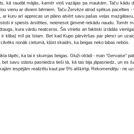
its, kā raudāt mājās, kamēr viņš vazājas pa maukām. Taču kādu di
iņu vienu ar diviem bērniem. Taču Žervēze atrod spēkus pacelties - vi
, ar kuru arī apprecas un plāno atvērt savu pašas veļas mazgātavu. Ta
gstoši ir spiests ārstēties, neienesot ģimenē nekādu naudu. Tomēr m
augs, kura vārdu neatceros. Šis vīrietis ari faktiski izrādās vienīgai
a ir kliba) mīl pa īstam. Bet kad Kupo pārvēršas par plenci un uzai
is cilvēks nonāk cietumā, kļūst skaidrs, ka beigas neko labas nebūs.
kta tāpēc, ka tai ir skumjas beigas. Gluži otrādi - man "Gervaise" patika
bet savu stāstu pasniedza tieši tā, kā tas bija jāpasniedz, un es 
kajām iespējām realizētu kaut par 5% atšķirīgi. Rekomendēju - ne uzst