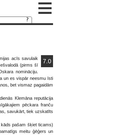
≡
ijas acīs savulaik
7.0
vešvalodā (pirms šī
Oskara nomināciju.
ota un es vispār neesmu īsti
šanos, bet vismaz pagaidām
sdienās Klemāna reputācija
īgākajiem pēckara franču
as, savukārt, tiek uzskatīts
u, kāds pašam šķiet ticams)
r pamatīgs meitu ģēģers un