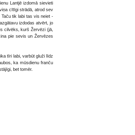
enu Lantjē izdomā sievieti
ņa cītīgi strādā, atrod sev
ču tik labi tas vis neiet -
azgātavu izdodas atvērt, jo
s cilvēks, kurš Žervēzi (jā,
cina pie sevis un Žervēzes
 tīri labi, varbūt gluži līdz
šaubos, ka mūsdienu franču
ājīgi, bet tomēr.