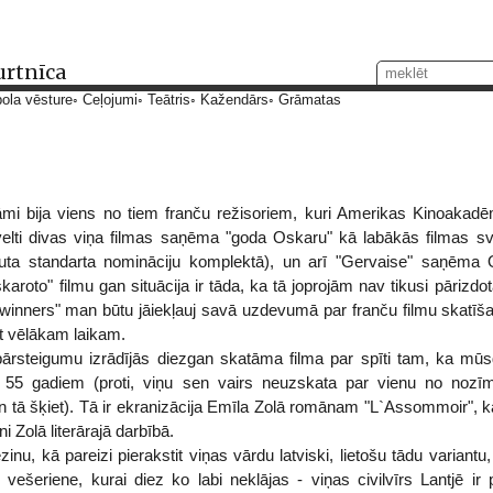
urtnīca
ola vēsture
Ceļojumi
Teātris
Kažendārs
Grāmatas
 bija viens no tiem franču režisoriem, kuri Amerikas Kinoakadēm
velti divas viņa filmas saņēma "goda Oskaru" kā labākās filmas s
ļauta standarta nomināciju komplektā), un arī "Gervaise" saņēma 
karoto" filmu gan situācija ir tāda, ka tā joprojām nav tikusi pārizd
ry winners" man būtu jāiekļauj savā uzdevumā par franču filmu skatī
kt vēlākam laikam.
pārsteigumu izrādījās diezgan skatāma filma par spīti tam, ka mū
 55 gadiem (proti, viņu sen vairs neuzskata par vienu no nozīm
an tā šķiet). Tā ir ekranizācija Emīla Zolā romānam "L`Assommoir", k
ni Zolā literārajā darbībā.
inu, kā pareizi pierakstit viņas vārdu latviski, lietošu tādu variant
vešeriene, kurai diez ko labi neklājas - viņas civilvīrs Lantjē i