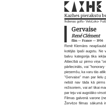
Kazhes pierakstu b
Ikdienas golfs
VeloLoko
Futb
Gervaise
René Clément
film
—
France
—
1956
Renē Klemāns neapšaubāmi
kotējās īpaši augstu. Ne 
balvu kategorija tika iek
Attiecībā uz pirmo viņa "os
pārliecināts, vai "honora
pieņemšu, ka varu tās atli
"Gervaise" man par lielu 
nebūt nav tāda kā pirms
režisoriem, vai arī tikai m
par teju vai augstāko virsot
Filmas galvenā varone (nez
Žervēze filmas sākumā ir 