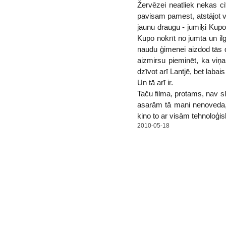
Žervēzei neatliek nekas c
pavisam pamest, atstājot v
jaunu draugu - jumiķi Kupo
Kupo nokrīt no jumta un il
naudu ģimenei aizdod tās dr
aizmirsu pieminēt, ka viņ
dzīvot arī Lantjē, bet laba
Un tā arī ir.
Taču filma, protams, nav sli
asarām tā mani nenoveda, 
kino to ar visām tehnoloģis
2010-05-18