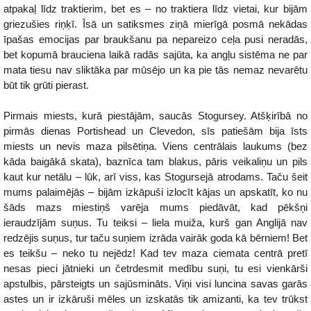
atpakaļ līdz traktierim, bet es – no traktiera līdz vietai, kur bijām
griezušies riņķī. Īsā un satiksmes ziņā mierīgā posmā nekādas
īpašas emocijas par braukšanu pa nepareizo ceļa pusi neradās,
bet kopumā brauciena laikā radās sajūta, ka angļu sistēma ne par
mata tiesu nav sliktāka par mūsējo un ka pie tās nemaz nevarētu
būt tik grūti pierast.
Pirmais miests, kurā piestājām, saucās Stogursey. Atšķirībā no
pirmās dienas Portishead un Clevedon, sīs patiešām bija īsts
miests un nevis maza pilsētiņa. Viens centrālais laukums (bez
kāda baigākā skata), baznīca tam blakus, pāris veikaliņu un pils
kaut kur netālu – lūk, arī viss, kas Stogursejā atrodams. Taču šeit
mums palaimējās – bijām izkāpuši izlocīt kājas un apskatīt, ko nu
šāds mazs miestiņš varēja mums piedāvāt, kad pēkšņi
ieraudzījām suņus. Tu teiksi – liela muiža, kurš gan Anglijā nav
redzējis suņus, tur taču suņiem izrāda vairāk goda kā bērniem! Bet
es teikšu – neko tu nejēdz! Kad tev maza ciemata centrā pretī
nesas pieci jātnieki un četrdesmit medību suņi, tu esi vienkārši
apstulbis, pārsteigts un sajūsmināts. Viņi visi luncina savas garās
astes un ir izkāruši mēles un izskatās tik amizanti, ka tev trūkst