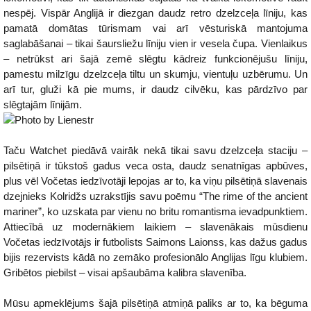
nespēj. Vispār Anglijā ir diezgan daudz retro dzelzceļa līniju, kas
pamatā domātas tūrismam vai arī vēsturiskā mantojuma
saglabāšanai – tikai šaursliežu līniju vien ir vesela čupa. Vienlaikus
– netrūkst ari šajā zemē slēgtu kādreiz funkcionējušu līniju,
pamestu milzīgu dzelzceļa tiltu un skumju, vientuļu uzbērumu. Un
arī tur, gluži kā pie mums, ir daudz cilvēku, kas pārdzīvo par
slēgtajām līnijām.
Taču Watchet piedāvā vairāk nekā tikai savu dzelzceļa staciju –
pilsētiņā ir tūkstoš gadus veca osta, daudz senatnīgas apbūves,
plus vēl Vočetas iedzīvotāji lepojas ar to, ka viņu pilsētiņā slavenais
dzejnieks Kolridžs uzrakstījis savu poēmu “The rime of the ancient
mariner”, ko uzskata par vienu no britu romantisma ievadpunktiem.
Attiecībā uz modernākiem laikiem – slavenākais mūsdienu
Vočetas iedzīvotājs ir futbolists Saimons Laionss, kas dažus gadus
bijis rezervists kādā no zemāko profesionālo Anglijas līgu klubiem.
Gribētos piebilst – visai apšaubāma kalibra slavenība.
Mūsu apmeklējums šajā pilsētiņā atmiņā paliks ar to, ka bēguma