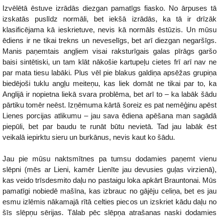
Izvēlētā ēstuve izrādās diezgan pamatīgs fiasko. No ārpuses tā
izskatās puslīdz normāli, bet iekšā izrādās, ka tā ir drīzāk
klasificējama kā ieskrietuve, nevis kā normāls ēstūzis. Un mūsu
ēdiens ir ne tikai trekns un neveselīgs, bet arī diezgan negaršīgs.
Manis paņemtais angļiem visai raksturīgais galas pīrāgs garšo
baisi sintētiski, un tam klāt nākošie kartupeļu cietes frī arī nav ne
par mata tiesu labāki. Plus vēl pie blakus galdiņa apsēžas grupiņa
biedējoši tuklu angļu meiteņu, kas liek domāt ne tikai par to, ka
Anglijā ir nopietna liekā svara problēma, bet arī to – ka labāk šādu
pārtiku tomēr neēst. Izņēmuma kārtā šoreiz es pat nemēģinu apēst
Lienes porcijas atlikumu – jau sava ēdiena apēšana man sagādā
piepūli, bet par baudu te runāt būtu nevietā. Tad jau labāk ēst
veikalā iepirktu sieru un burkānus, nevis kaut ko šādu.
Jau pie mūsu naktsmītnes pa tumsu dodamies paņemt vienu
slēpni (mēs ar Lieni, kamēr Lienīte jau devusies guļas virzienā),
kas veido trīsdesmito daļu no pastaigu loka apkārt Brauntonai. Mūs
pamatīgi nobiedē mašīna, kas izbrauc no gājēju celiņa, bet es jau
esmu izlēmis nākamajā rītā celties piecos un izskriet kādu daļu no
šīs slēpņu sērijas. Tālab pēc slēpņa atrašanas naski dodamies