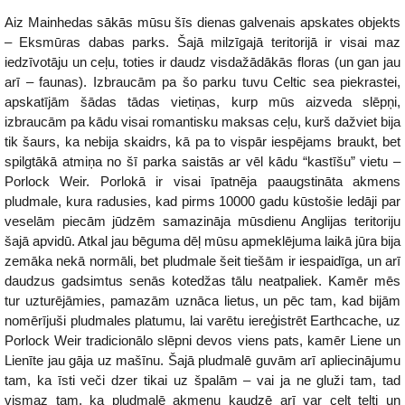
Aiz Mainhedas sākās mūsu šīs dienas galvenais apskates objekts
– Eksmūras dabas parks. Šajā milzīgajā teritorijā ir visai maz
iedzīvotāju un ceļu, toties ir daudz visdažādākās floras (un gan jau
arī – faunas). Izbraucām pa šo parku tuvu Celtic sea piekrastei,
apskatījām šādas tādas vietiņas, kurp mūs aizveda slēpņi,
izbraucām pa kādu visai romantisku maksas ceļu, kurš dažviet bija
tik šaurs, ka nebija skaidrs, kā pa to vispār iespējams braukt, bet
spilgtākā atmiņa no šī parka saistās ar vēl kādu “kastīšu” vietu –
Porlock Weir. Porlokā ir visai īpatnēja paaugstināta akmens
pludmale, kura radusies, kad pirms 10000 gadu kūstošie ledāji par
veselām piecām jūdzēm samazināja mūsdienu Anglijas teritoriju
šajā apvidū. Atkal jau bēguma dēļ mūsu apmeklējuma laikā jūra bija
zemāka nekā normāli, bet pludmale šeit tiešām ir iespaidīga, un arī
daudzus gadsimtus senās kotedžas tālu neatpaliek. Kamēr mēs
tur uzturējāmies, pamazām uznāca lietus, un pēc tam, kad bijām
nomērījuši pludmales platumu, lai varētu iereģistrēt Earthcache, uz
Porlock Weir tradicionālo slēpni devos viens pats, kamēr Liene un
Lienīte jau gāja uz mašīnu. Šajā pludmalē guvām arī apliecinājumu
tam, ka īsti veči dzer tikai uz špalām – vai ja ne gluži tam, tad
vismaz tam, ka pludmalē akmeņu kaudzē arī var celt telti un