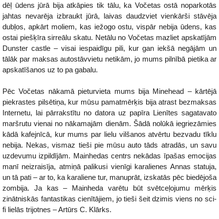
dēļ ūdens jūrā bija atkāpies tik tālu, ka Vočetas ostā noparkotās
jahtas nevarēja izbraukt jūrā, laivas daudzviet vienkārši stāvēja
dubļos, apkārt moliem, kas iežogo ostu, vispār nebija ūdens, kas
ostai piešķīra sirreālu skatu. Netālu no Vočetas mazliet apskatījām
Dunster castle – visai iespaidīgu pili, kur gan iekšā negājām un
tālāk par maksas autostāvvietu netikām, jo mums pilnībā pietika ar
apskatīšanos uz to pa gabalu.
Pēc Vočetas nākamā pieturvieta mums bija Minehead – kārtējā
piekrastes pilsētiņa, kur mūsu pamatmērķis bija atrast bezmaksas
Internetu, lai pārrakstītu no datora uz papīra Lienītes sagatavato
maršrutu vienai no nākamajām dienām. Šādā nolūkā iegriezāmies
kādā kafejnīcā, kur mums par lielu vilšanos atvērtu bezvadu tīklu
nebija. Nekas, vismaz tieši pie mūsu auto tāds atradās, un savu
uzdevumu izpildījām. Mainhedas centrs nekādas īpašas emocijas
manī neizraisīja, atmiņā palikusi vienīgi karalienes Annas statuja,
un tā pati – ar to, ka karaliene tur, manuprāt, izskatās pēc biedējoša
zombija. Ja kas – Mainheda varētu būt svētceļojumu mērķis
zinātniskās fantastikas cienītājiem, jo tieši šeit dzimis viens no sci-
fi lielās trijotnes – Artūrs C. Klārks.