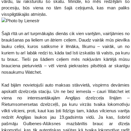
vārdu, lai raksturotu šo skatu. Minūte, ko mēs redzējām šo
procesiju, būs viena no tām šajā ceļojumā, kas man paliks
visspilgtākajās atmiņās.
Šajā rītā un arī turpmākajās dienās cik vien varējām, vairījāmies no
braukšanas pa lieliem un ātriem ceļiem. Daudz vairāk mūs pievilka
lauku celiņi, kuros satiksme ir lēnāka, līkumu – vairāk, un no
kuriem tu arī labāk redzi to, kāda tad īsti izskatās tā valsts, pa kuru
tu brauc. Tieši pa šādiem ceļiem mēs nokļuvām kārtējā mūsu
brauciena pieturvietā – vēl vienā piekrastes pilsētiņā ar skanīgu
nosaukumu Watchet.
Kad bijām novietojuši auto maksas stāvvietā, vispirms devāmies
apskatīt dzelzceļa staciju. Un ne bez iemesla – cauri Watchet iet
viena no interesantākajām Anglijas dzelzceļa līnijām –
Rietumsomersetas dzelzceļš, pa kuru virzās tvaika lokomotīvju
vilkti vilcieni, proti, kaut kas ļoti līdzīgs tam, kādus vilcienus varēja
redzēt Anglijas laukos jau 19.gadsimta vidū. Ja kas, šobrīd
pašmāju Gulbenes-Alūksnes mazbānītis brauc ar dīzeļa
lokomotīvi, kas tik autentiskas sajūtas kā tvaika lokomotīve radīt