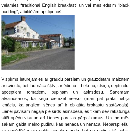
vēlamies “traditional English breakfast” un vai mēs ēdīsim “black
pudding”, atbildējām apstiprinoši.
Vispirms ieturējāmies ar graudu pārslām un grauzdētam maizītēm
ar sviestu, bet tad nāca šķīvji ar ēdienu – bekonu, cīsiņu, ceptu olu,
apceptiem tomātiem, pupiņām un asinsdesu. Saņēmām
atvainošanos, ka sēņu diemžēl neesot (man pat prātā nebija
ienācis, ka angļiem sēnes arī ir obligāta brokastu sastāvdaļa).
Lienei pavisam negāja pie sirds asinsdesa, es tikām sev raksturīgā
stilā apēdu visu un arī Lienes porcijas pārpalikumus. Un tad mēs
sākām gaidīt melno pudiņu, kas nenāca un nenāca. Nepārspīlēšu,
ka nosēdējām pie galda veselu stundu, bet no pudiņa kā nebija