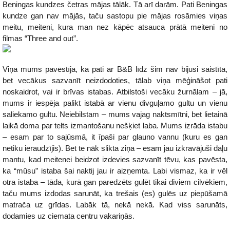
Beningas kundzes četras mājas tālāk. Tā arī darām. Pati Beningas
kundze gan nav mājās, taču sastopu pie mājas rosāmies viņas
meitu, meiteni, kura man nez kāpēc atsauca prātā meiteni no
filmas “Three and out”.
Viņa mums pavēstīja, ka pati ar B&B līdz šim nav bijusi saistīta,
bet vecākus sazvanīt neizdodoties, tālab viņa mēģināšot pati
noskaidrot, vai ir brīvas istabas. Atbilstoši vecāku žurnālam – jā,
mums ir iespēja palikt istabā ar vienu divguļamo gultu un vienu
saliekamo gultu. Neiebilstam – mums vajag naktsmītni, bet lietainā
laikā doma par telts izmantošanu nešķiet laba. Mums izrāda istabu
– esam par to sajūsmā, it īpaši par glauno vannu (kuru es gan
netiku ieraudzījis). Bet te nāk slikta ziņa – esam jau izkravājuši daļu
mantu, kad meitenei beidzot izdevies sazvanīt tēvu, kas pavēsta,
ka “mūsu” istaba šai naktij jau ir aizņemta. Labi vismaz, ka ir vēl
otra istaba – tāda, kurā gan paredzēts gulēt tikai diviem cilvēkiem,
taču mums izdodas sarunāt, ka trešais (es) gulēs uz piepūšamā
matrača uz grīdas. Labāk tā, nekā nekā. Kad viss sarunāts,
dodamies uz ciemata centru vakariņās.