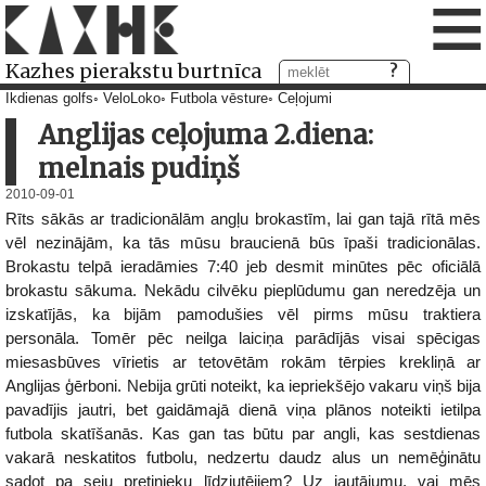
≡
Kazhes pierakstu burtnīca
Ikdienas golfs
VeloLoko
Futbola vēsture
Ceļojumi
Anglijas ceļojuma 2.diena:
melnais pudiņš
2010-09-01
Rīts sākās ar tradicionālām angļu brokastīm, lai gan tajā rītā mēs
vēl nezinājām, ka tās mūsu braucienā būs īpaši tradicionālas.
Brokastu telpā ieradāmies 7:40 jeb desmit minūtes pēc oficiālā
brokastu sākuma. Nekādu cilvēku pieplūdumu gan neredzēja un
izskatījās, ka bijām pamodušies vēl pirms mūsu traktiera
personāla. Tomēr pēc neilga laiciņa parādījās visai spēcigas
miesasbūves vīrietis ar tetovētām rokām tērpies krekliņā ar
Anglijas ģērboni. Nebija grūti noteikt, ka iepriekšējo vakaru viņš bija
pavadījis jautri, bet gaidāmajā dienā viņa plānos noteikti ietilpa
futbola skatīšanās. Kas gan tas būtu par angli, kas sestdienas
vakarā neskatitos futbolu, nedzertu daudz alus un nemēģinātu
sadot pa seju pretinieku līdzjutējiem? Uz jautājumu, vai mēs