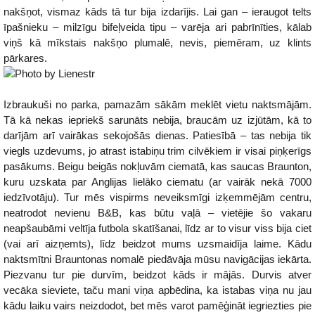
nakšņot, vismaz kāds tā tur bija izdarījis. Lai gan – ieraugot telts
īpašnieku – milzīgu bifeļveida tipu – varēja ari pabrīnīties, kālab
viņš kā mīkstais nakšņo plumalē, nevis, piemēram, uz klints
pārkares.
Izbraukuši no parka, pamazām sākām meklēt vietu naktsmājām.
Tā kā nekas iepriekš sarunāts nebija, braucām uz izjūtām, kā to
darījām arī vairākas sekojošās dienas. Patiesībā – tas nebija tik
viegls uzdevums, jo atrast istabiņu trim cilvēkiem ir visai piņķerīgs
pasākums. Beigu beigās nokļuvām ciematā, kas saucas Braunton,
kuru uzskata par Anglijas lielāko ciematu (ar vairāk nekā 7000
iedzīvotāju). Tur mēs vispirms neveiksmīgi izķemmējām centru,
neatrodot nevienu B&B, kas būtu vaļā – vietējie šo vakaru
neapšaubāmi veltīja futbola skatīšanai, līdz ar to visur viss bija ciet
(vai arī aizņemts), līdz beidzot mums uzsmaidīja laime. Kādu
naktsmītni Brauntonas nomalē piedāvāja mūsu navigācijas iekārta.
Piezvanu tur pie durvīm, beidzot kāds ir mājās. Durvis atver
vecāka sieviete, taču mani viņa apbēdina, ka istabas viņa nu jau
kādu laiku vairs neizdodot, bet mēs varot pamēģināt iegriezties pie