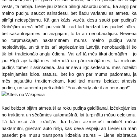
vēsts, tā nebija. Liene jau izteica pilnīgi absurdu domu, ka angļi par
melno pudiņu saucot asinsdesu, bet šādu variantu es atmetu kā
pilnīgi neiespējamu. Kā gan kāds varētu desu saukt par pudiņu?
Gribējām vienā brīdī jau vaicāt, kad tad beidzot tas pudiņš nāks,
bet sakautrējāmies un aizgājām, to tā arī nenobaudījuši. Nevienā
no turpmākajām naktsmītnēm mums melno pudiņu vairs
nepiedāvāja, un tā mēs arī atgriezāmies Latvijā, nenobaudījuši šo
tik ļoti tradicionālo angļu ēdienu. Vai arī tā mēs tikai domājām – jo
jau Rīgā apskatījāmies Internetā un pārliecinājāmies, ka melnais
pudiņš tomēr ir asinsdesa. Jau ar savu ilgo sēdēšanu mēs noteikti
izpelnījāmies idiotu statusu, bet ko gan par mums padomātu, ja
mēs pajautātu traktierniekam, kad tad mums beidzot atnesīs
pudiņu, un sanemtu preti atbildi: “You already ate it an hour ago!”
Kad beidzot bijām atmetuši ar roku pudiņa gaidīšanai, izčekojāmies
no traktiera un sēdāmies automašīnā, lai turpinātu mūsu ceļojumu.
Tā kā visai ātri izrādījās, ka bijām aizmirsuši nobildēt mūsu
naktsmītni, griezām auto riņķī, kas deva iespēju arī Lienei un man
pasēdet pie mūsu transporta līdzekļa stūres – Liene aizbrauca