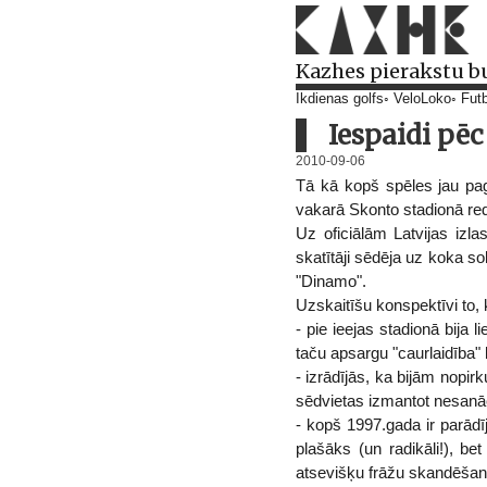
Kazhes pierakstu b
Ikdienas golfs
VeloLoko
Futb
Iespaidi pēc
2010-09-06
Tā kā kopš spēles jau pa
vakarā Skonto stadionā redz
Uz oficiālām Latvijas izla
skatītāji sēdēja uz koka so
"Dinamo".
Uzskaitīšu konspektīvi to,
- pie ieejas stadionā bija 
taču apsargu "caurlaidība"
- izrādījās, ka bijām nopir
sēdvietas izmantot nesanāc
- kopš 1997.gada ir parād
plašāks (un radikāli!), b
atsevišķu frāžu skandēšan