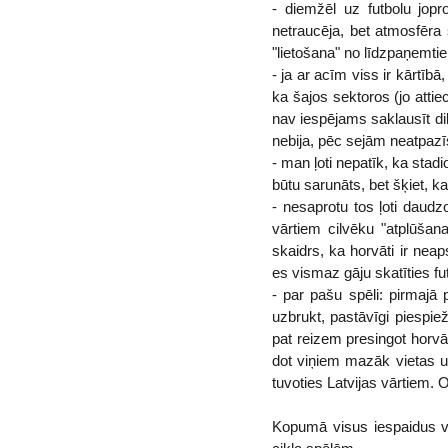
- diemžēl uz futbolu jopro
netraucēja, bet atmosfēra 
"lietošana" no līdzpaņemtiem
- ja ar acīm viss ir kārtībā
ka šajos sektoros (jo attie
nav iespējams saklausīt dik
nebija, pēc sejām neatpazīs
- man ļoti nepatīk, ka stadi
būtu sarunāts, bet šķiet, ka
- nesaprotu tos ļoti daudzo
vārtiem cilvēku "atplūšana
skaidrs, ka horvāti ir neap
es vismaz gāju skatīties fut
- par pašu spēli: pirmajā
uzbrukt, pastāvīgi piespie
pat reizem presingot horvāt
dot viņiem mazāk vietas u
tuvoties Latvijas vārtiem. 
Kopumā visus iespaidus va