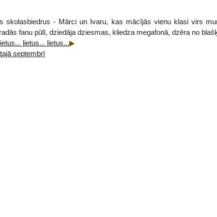
us skolasbiedrus - Mārci un Ivaru, kas mācījās vienu klasi virs m
- atradās fanu pūlī, dziedāja dziesmas, kliedza megafonā, dzēra no blaš
tus... lietus... lietus...
tajā septembrī