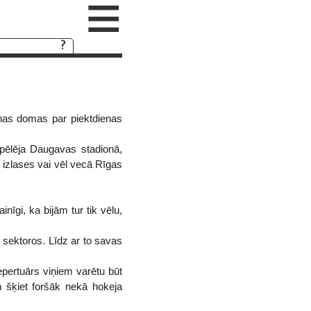
≡
nas domas par piektdienas
 spēlēja Daugavas stadionā,
u izlases vai vēl vecā Rīgas
nīgi, ka bijām tur tik vēlu,
I sektoros. Līdz ar to savas
pertuārs viņiem varētu būt
n šķiet foršāk nekā hokeja