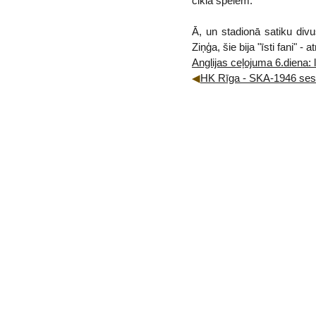
cikla spēlēm.
Ā, un stadionā satiku div
Ziņģa, šie bija "īsti fani" 
Anglijas ceļojuma 6.diena: lie
HK Rīga - SKA-1946 ses