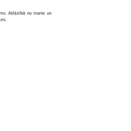
ums. Atšķirībā no manis un
ķes.