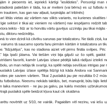
jām ir pieņemts iet, iepriekš kārtīgi "iesildoties". Personīgi man
stadionā patiešām ir tāda, ka ar meiteni (vai bērnu) es uz futbolu no
 traukiem, kas gan nav atļauti, turpinājās arī tribīnēs)
, arī lētās vietas aiz vārtiem nav slikts variants, no kurienes skatīties
cīgie sektori ir tikai aiz vieniem no vārtiem) nav iespējams redzēt t
tora teikto - līdz ar to horvātu vārtu guvējus uzzināju jau tikai mājā
tu, diktoru nedzirdēju.
onā to vien dzirdi kā cilvēku sarunas par totalizatoru. Ne tādā ziņā, k
 vairums tā saucamo sporta fanu pirmām kārtām ir totalizatora un tikai 
s "līdzjutējus", kas no stadiona aiziet vēl pirms fināla svilpes. Pē
" bija īpaši jūtama. Vai tiešām viņi bija gājuši uz šo spēli, gaidot
strīdami favorīti, kamēr Latvijas izlase pēdējā laikā rādījusi izteikti
bolu, un man nebija tik svarīgi, ka spēlē nebija sevišķas intrigas par r
 puslaikā Latvijas izlase spēlēja līdzīgi kā kāda Andora vai Sanm
žoties pie saviem vārtiem. Tikai 2.puslaikā jau pie rezultāta 0-2 mūs
u futbolistus. Neesmu nekāds taktiķis, bet, manuprāt, būtu bijis lie
n laika manevriem - ne jau pa galvu, pa kaklu mesties uzbrukumos, b
Otrajā puslaikā spēle beidzot kļuva kaut cik skatāma
rētu novērtēt uz 5/10, ne vairāk. Pagaidām vēl nezinu, vai iešu u