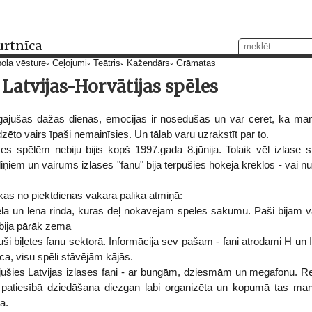
urtnīca
ola vēsture
Ceļojumi
Teātris
Kažendārs
Grāmatas
 Latvijas-Horvātijas spēles
gājušas dažas dienas, emocijas ir nosēdušās un var cerēt, ka ma
ēto vairs īpaši nemainīsies. Un tālab varu uzrakstīt par to.
ses spēlēm nebiju bijis kopš 1997.gada 8.jūnija. Tolaik vēl izlase
liņiem un vairums izlases "fanu" bija tērpušies hokeja kreklos - vai n
 kas no piektdienas vakara palika atmiņā:
liela un lēna rinda, kuras dēļ nokavējām spēles sākumu. Paši bijām vai
 bija pārāk zema
kuši biļetes fanu sektorā. Informācija sev pašam - fani atrodami H un 
a, visu spēli stāvējām kājās.
ījušies Latvijas izlases fani - ar bungām, dziesmām un megafonu. Re
et patiesībā dziedāšana diezgan labi organizēta un kopumā tas ma
a.