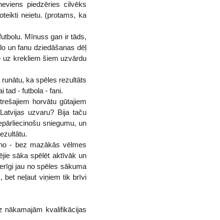
 neviens piedzēries cilvēks
teikti neietu. (protams, ka
 futbolu. Mīnuss gan ir tāds,
ablo un fanu dziedāšanas dēļ
s - uz krekliem šiem uzvārdu
a runātu, ka spēles rezultāts
tad - futbola - fani.
c trešajiem horvātu gūtajiem
 Latvijas uzvaru? Bija taču
 nepārliecinošu sniegumu, un
ezultātu.
arino - bez mazākās vēlmes
ējie sāka spēlēt aktīvāk un
tderīgi jau no spēles sākuma
et neļaut viņiem tik brīvi
z nākamajām kvalifikācijas