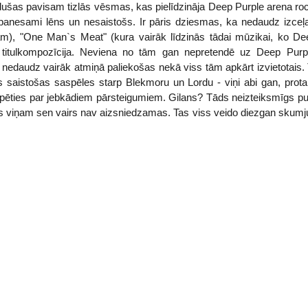
ušas pavisam tizlās vēsmas, kas pielīdzināja Deep Purple arena rock
panesami lēns un nesaistošs. Ir pāris dziesmas, ka nedaudz izceļ
am), "One Man`s Meat" (kura vairāk līdzinās tādai mūzikai, ko De
 titulkompozīcija. Neviena no tām gan nepretendē uz Deep Purpl
r nedaudz vairāk atmiņā paliekošas nekā viss tām apkārt izvietotais
 saistošas saspēles starp Blekmoru un Lordu - viņi abi gan, protam
ūpēties par jebkādiem pārsteigumiem. Gilans? Tāds neizteiksmīgs pu
s viņam sen vairs nav aizsniedzamas. Tas viss veido diezgan skumju