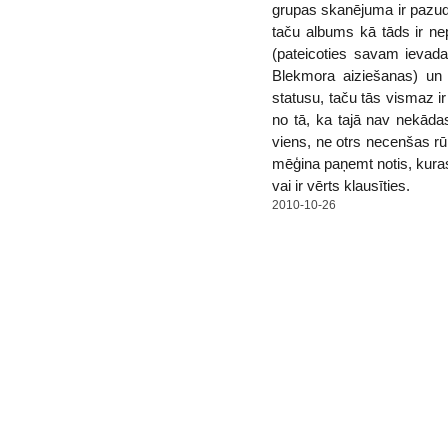
grupas skanējuma ir pazud
taču albums kā tāds ir ne
(pateicoties savam ievad
Blekmora aiziešanas) un
statusu, taču tās vismaz i
no tā, ka tajā nav nekādas
viens, ne otrs necenšas r
mēģina paņemt notis, kura
vai ir vērts klausīties.
2010-10-26