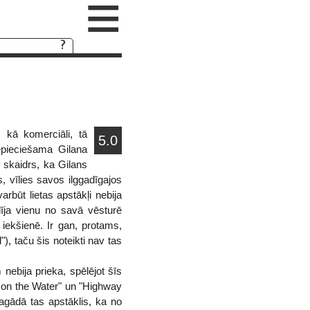
≡
 kā komerciāli, tā
5.0
epieciešama Gilana
 skaidrs, ka Gilans
, vīlies savos ilggadīgajos
rbūt lietas apstākļi nebija
dīja vienu no savā vēsturē
iekšienē. Ir gan, protams,
), taču šis noteikti nav tas
 nebija prieka, spēlējot šīs
e on the Water" un "Highway
sagādā tas apstāklis, ka no