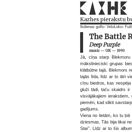
Kazhes pierakstu b
Ikdienas golfs
VeloLoko
Futb
The Battle 
Deep Purple
music
—
UK
—
1993
Jā, cīņa starp Blekmoru 
mākslinieciski grupas bie
klātbūtne tajā. Blekmors n
tajās līda, līdz ar to ātr
cīņu biedros, kas nespēja 
gluži tādi, taču skaidrs 
visvājākajiem ierakstiem,
piemēri, kad slikti savstar
gadījums.
Viena no lietām, ko tu ļoti
dziesmas. Tās bija tikai n
Star". Līdz ar to šis albu