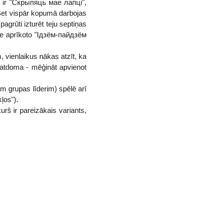
a ir "Скрыпяць мае лапці",
Bet vispār kopumā darbojas
grūti izturēt teju septiņas
ve aprīkoto "Ідзём-пайдзём
, vienlaikus nākas atzīt, ka
amatdoma - mēģināt apvienot
m grupas līderim) spēlē arī
ļos").
rš ir pareizākais variants,