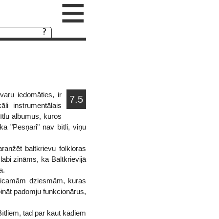
≡
varu iedomāties, ir
7.5
li instrumentālais
ītlu albumus, kuros
ka "Pesņari" nav bītli, viņu
anžēt baltkrievu folkloras
labi zināms, ka Baltkrievijā
a.
 teicamām dziesmām, kuras
abināt padomju funkcionārus,
tliem, tad par kaut kādiem