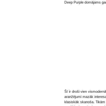
Deep Purple domājams ga
Šī ir droši vien vismoder
aranžējumi mazāk interesan
klasiskāk skanoša. Tikām 