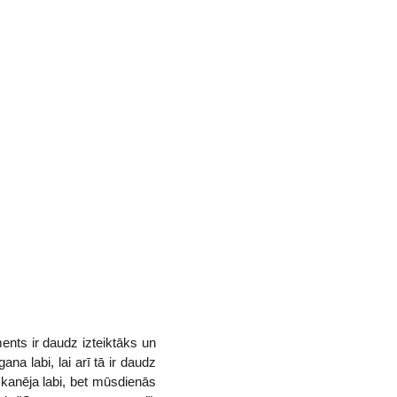
nts ir daudz izteiktāks un
a labi, lai arī tā ir daudz
kanēja labi, bet mūsdienās