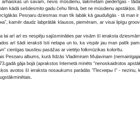
k arhaiskas un savam, nevis mūsdienu, laikmetam piederīgas - tād
kanām kādā sešdesmito gadu čehu filmā, bet ne mūsdienu apstākļos. 
iecīgākās Pesņaru dziesmas man tīk labāk kā gaudulīgās - tā man ir pa
а", kamēr daudz labprātāk klausos, piemēram, ar visai lipīgu groo
a lai arī arī es nespēju sajūsmināties par visām šī ieraksta dziesmām
ados arī šādi ieraksti īsti netapa un to, ka vispār jau man patīk p
n" cienīgas taustiņu pasāžas ar vietējo folkmūzikas kolorītu.
gais Pesņaru albums, kurā līdzās Vladimiram Muļavinam (nemainīgaja
1973.gadā gāja bojā (aprakstos Internetā minēts "nenoskaidrotos apstāk
šķos avotos šī ieraksta nosaukums parādās "Песняры I" - nezinu, ku
augstākminētais.