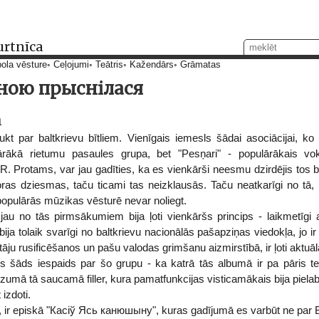
urtnīca
ola vēsture
Ceļojumi
Teātris
Kažendārs
Grāmatas
ною прыснілася
1
t par baltkrievu bītliem. Vienīgais iemesls šādai asociācijai, ko 
lārākā rietumu pasaules grupa, bet "Pesņari" - populārākais vokā
R. Protams, var jau gadīties, ka es vienkārši neesmu dzirdējis tos b
kloras dziesmas, taču ticami tas neizklausās. Taču neatkarīgi no tā, 
 populārās mūzikas vēsturē nevar noliegt.
au no tās pirmsākumiem bija ļoti vienkāršs princips - laikmetīgi ar
 tolaik svarīgi no baltkrievu nacionālās pašapziņas viedokļa, jo ir 
tāju rusificēšanos un pašu valodas grimšanu aizmirstībā, ir ļoti aktuāl
es šāds iespaids par šo grupu - ka katrā tās albumā ir pa pāris
dzumā tā saucamā filler, kura pamatfunkcijas visticamākais bija piel
 izdoti.
 ir episkā "Касіў Ясь канюшыну", kuras gadījumā es varbūt ne par Bī