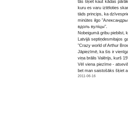
tās šķiet kaut kādas pārā
kuru es varu iztēloties s
tāds princips, ka dzīvespr
minūtes ilgo "Александрын
вдоль вуліцы".
Nobeigumā gribu piebilst, k
Latvijā septiņdesmitajos g
"Crazy world of Arthur Brow
Jāpiezīmē, ka šis ir vienī
viņa brālis Valērijs, kurš 
Vēl viena piezīme - atsevi
bet man saistošāks šķiet 
2011-06-16