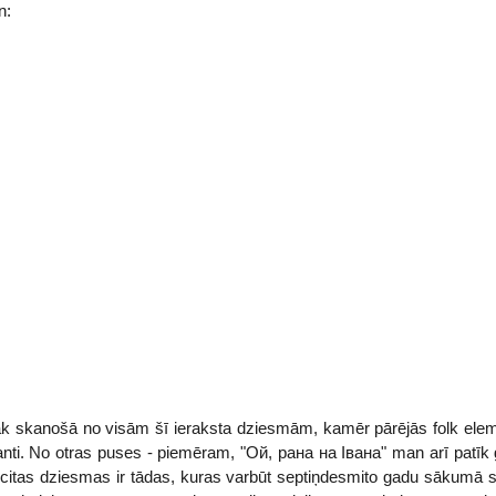
n:
nāk skanošā no visām šī ieraksta dziesmām, kamēr pārējās folk eleme
ti. No otras puses - piemēram, "Ой, рана на Івана" man arī patīk gan
citas dziesmas ir tādas, kuras varbūt septiņdesmito gadu sākumā s