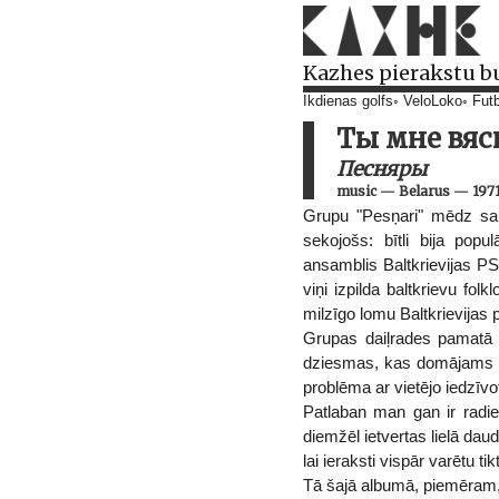
Kazhes pierakstu b
Ikdienas golfs
VeloLoko
Futb
Ты мне вяс
Песняры
music
—
Belarus
—
197
Grupu "Pesņari" mēdz sauk
sekojošs: bītli bija popu
ansamblis Baltkrievijas PS
viņi izpilda baltkrievu fol
milzīgo lomu Baltkrievijas
Grupas daiļrades pamatā j
dziesmas, kas domājams bija
problēma ar vietējo iedzīvo
Patlaban man gan ir radi
diemžēl ietvertas lielā dau
lai ieraksti vispār varētu tikt
Tā šajā albumā, piemēram,