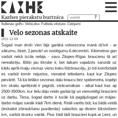
≡
Kazhes pierakstu burtnīca
Ikdienas golfs
VeloLoko
Futbola vēsture
Ceļojumi
Velo sezonas atskaite
2011-12-09
Šogad man droši vien bija garākā velosezona manā dzīvē - ar
sākumu, šķiet, 2.janvārī un noslēgumu 6.decembrī. Kilometros gan
varbūt nekā izcila nebija - savu Zilupes-Rīgas braucienu tā arī
nerealizēju. Bišķi jau škrobe ir, bet laikam vajadzēs sarunāt uz
kādu aprīli-maiju vismaz vienu traku līdzbraucēju, jo īsti komfortabli
es varbūt tomēr nejustos, vienatnē teltodams kaut kur Zilupes
pievārtē. Tā kā lielāko sezonas daļu braucu bez spidometra, kopējo
km skaitu aprēķināt ir pagrūti, visticamākais - atkal kaut kas ap
2500-3500km, kur lielu daļu veido garlaicīgi un vienveidīgi braucieni
uz darbu. Tiesa, šogad darbs ir tuvāk kā pagājušogad un mājas-
darbs-mājas sanāk kādi 7km dienā. Reāli varētu būt, ka šādā veidā
(ieskaitot izbraukšanu pusdienās) salasītos ap diviem tūkstošiem
km, varbūt drusku vairāk. Plus šādi tādi braucieni kopā ar Lieni, un