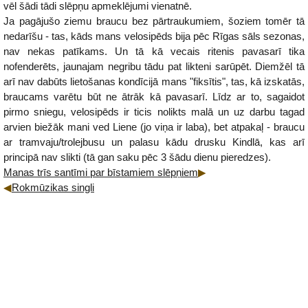
vēl šādi tādi slēpņu apmeklējumi vienatnē.
Ja pagājušo ziemu braucu bez pārtraukumiem, šoziem tomēr tā
nedarīšu - tas, kāds mans velosipēds bija pēc Rīgas sāls sezonas,
nav nekas patīkams. Un tā kā vecais ritenis pavasarī tika
nofenderēts, jaunajam negribu tādu pat likteni sarūpēt. Diemžēl tā
arī nav dabūts lietošanas kondīcijā mans "fiksītis", tas, kā izskatās,
braucams varētu būt ne ātrāk kā pavasarī. Līdz ar to, sagaidot
pirmo sniegu, velosipēds ir ticis nolikts malā un uz darbu tagad
arvien biežāk mani ved Liene (jo viņa ir laba), bet atpakaļ - braucu
ar tramvaju/trolejbusu un palasu kādu drusku Kindlā, kas arī
principā nav slikti (tā gan saku pēc 3 šādu dienu pieredzes).
Manas trīs santīmi par bīstamiem slēpņiem
Rokmūzikas singli