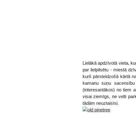
Lielākā apdzīvotā vieta, k
par lielpilsētu - miestā d
kurš pārsteidzošā kārtā na
kamanu suņu sacensību l
(interesantākos) no tiem a
visai ziemīgs, ne velti p
tādām neuztaisīsi.