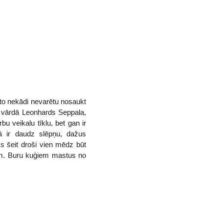
 to nekādi nevarētu nosaukt
rs vārdā Leonhards Seppala,
u veikalu tīklu, bet gan ir
ā ir daudz slēpņu, dažus
ks šeit droši vien mēdz būt
iem. Buru kuģiem mastus no