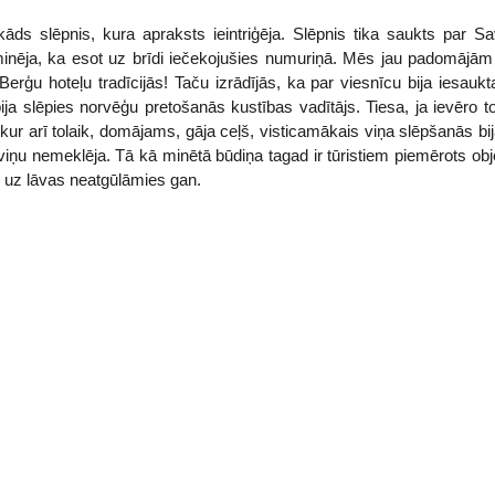
s slēpnis, kura apraksts ieintriģēja. Slēpnis tika saukts par Sa
eminēja, ka esot uz brīdi iečekojušies numuriņā. Mēs jau padomājām 
Berģu hoteļu tradīcijās! Taču izrādījās, ka par viesnīcu bija iesauk
ija slēpies norvēģu pretošanās kustības vadītājs. Tiesa, ja ievēro 
kur arī tolaik, domājams, gāja ceļš, visticamākais viņa slēpšanās bij
viņu nemeklēja. Tā kā minētā būdiņa tagad ir tūristiem piemērots obj
u uz lāvas neatgūlāmies gan.