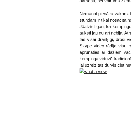
akmeņu, bet vairums ziem
Nemanot pienāca vakars. N
stundām ir tikai nosacīta no
Jāatzīst gan, ka kempingos
auksti jau nu arī nebija. 
tas visai draņķīgi, droši v
Skype video rādīja visu 
aprunāties ar dažiem vācie
kempinga virtuvē tradicionāl
lai uzreiz tās durvis ciet n