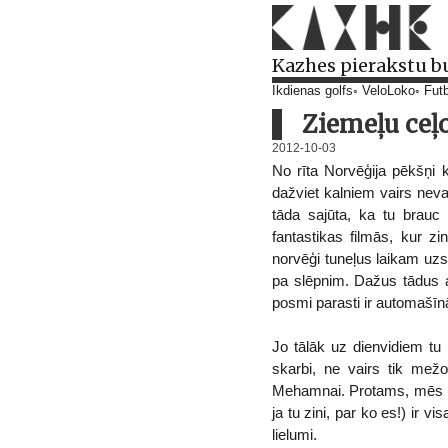
Kazhes pierakstu b
Ikdienas golfs
VeloLoko
Futb
Ziemeļu ceļ
2012-10-03
No rīta Norvēģija pēkšņi kļ
dažviet kalniem vairs nevaj
tāda sajūta, ka tu brauc 
fantastikas filmās, kur z
norvēģi tuneļus laikam uzs
pa slēpnim. Dažus tādus ar
posmi parasti ir automašīnā
Jo tālāk uz dienvidiem tu b
skarbi, ne vairs tik mežo
Mehamnai. Protams, mēs nee
ja tu zini, par ko es!) ir vi
lielumi.