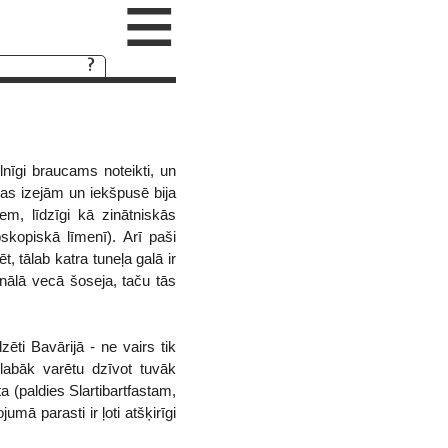
≡
ilnīgi braucams noteikti, un
ijas izejām un iekšpusē bija
em, līdzīgi kā zinātniskās
skopiskā līmenī). Arī paši
 tālab katra tuneļa galā ir
onālā vecā šoseja, taču tās
zēti Bavārijā - ne vairs tik
slabāk varētu dzīvot tuvāk
 (paldies Slartibartfastam,
jumā parasti ir ļoti atšķirīgi