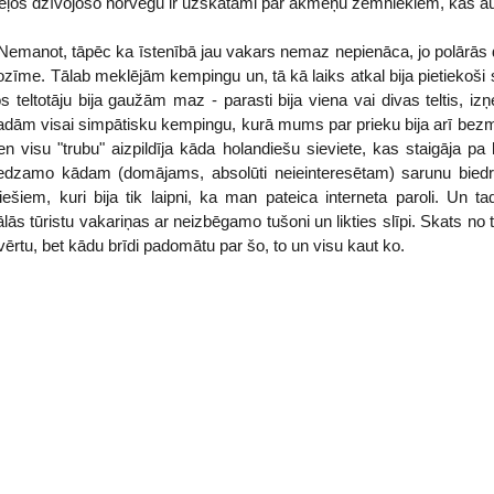
eļos dzīvojošo norvēģu ir uzskatāmi par akmeņu zemniekiem, kas 
emanot, tāpēc ka īstenībā jau vakars nemaz nepienāca, jo polārās 
zīme. Tālab meklējām kempingu un, tā kā laiks atkal bija pietiekoši sil
 teltotāju bija gaužām maz - parasti bija viena vai divas teltis, izņ
Atradām visai simpātisku kempingu, kurā mums par prieku bija arī bezm
ien visu "trubu" aizpildīja kāda holandiešu sieviete, kas staigāja pa
redzamo kādam (domājams, absolūti neieinteresētam) sarunu biedra
šiem, kuri bija tik laipni, ka man pateica interneta paroli. Un tad
ās tūristu vakariņas ar neizbēgamo tušoni un likties slīpi. Skats no te
evērtu, bet kādu brīdi padomātu par šo, to un visu kaut ko.