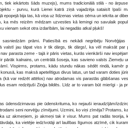
, tiek iekārtots šāds muzejs), mums tradicionālā stilā - no ārpus
objektu - purvu, kurā Lienei katrā ziņā vajadzēja sataisīt īpaši m
ā epopejā bija tas, kā viņa uz līdzenas vietas ņēma un iekrita ar dibe
am, ka mēs reizēm mēdzam uzvesties kā lemingi no savulaik popu
aiku vienam sekot otra izdarībām, lai negadās atkal pļukš!
, sasniedzām prāmi. Patiesībā es nekādi negribēju Norvēģijas m
ā valstī jau tāpat viss ir tik dārgs, tik dārgs!, ka vēl maksāt par
 nav parasta zeme - tajā ir pāris vietas, kurās vienkārši nav iespēj
ir pārāk kalnains, un centrālā šoseja, kas savieno valsts Ziemeļu u
prāmī. Vispirms, protams, kādu stundu nākas sēdēt rindā, kamēr 
konusā, kas maksā apetelītigus divus latus, un tad varam doties jūri
ja (kā var redzēt attēlos) nav atrodamas vis parastās glābšanas ve
ādus esam redzējuši Ziņģa bildēs. Līdz ar to varam būt mierīgi - ja 
s ūdensdzirnavas pie ūdenskrituma, ko nejauši ieraudzījām/izdzir
atrodami seni norvēģu zīmējumi. Uzmini, ko viņi zīmēja? Protams, k
ka uz akmeņiem, jo akmeņi tak ir visur. Mums pat radās teorija, k
āvdaļa, ka vietējie iedzīvotāji arī laulības līgumos atzīmē, cik kur