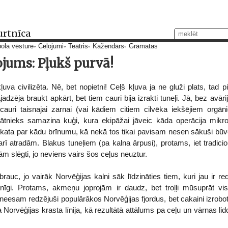
urtnīca
ola vēsture
Ceļojumi
Teātris
Kažendārs
Grāmatas
ojums: Pļukš purvā!
uva civilizēta. Nē, bet nopietni! Ceļš kļuva ja ne gluži plats, tad p
adzēja braukt apkārt, bet tiem cauri bija izrakti tuneļi. Jā, bez avār
cauri taisnajai zarnai (vai kādiem citiem cilvēka iekšējiem orgāni
inātnieks samazina kuģi, kura ekipāžai jāveic kāda operācija mikro
kata par kādu brīnumu, kā nekā tos tikai pavisam nesen sākuši būvēt,
ī atradām. Blakus tuneļiem (pa kalna ārpusi), protams, iet tradici
m slēgti, jo neviens vairs šos ceļus neuztur.
rauc, jo vairāk Norvēģijas kalni sāk līdzināties tiem, kuri jau ir red
nīgi. Protams, akmeņu joprojām ir daudz, bet troļļi mūsuprāt vi
sam redzējuši populārākos Norvēģijas fjordus, bet cakaini izrobota
sa Norvēģijas krasta līnija, kā rezultātā attālums pa ceļu un vārnas lido