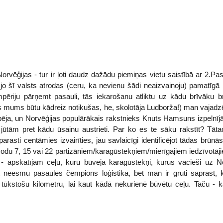
rvēģijas - tur ir ļoti daudz dažādu piemiņas vietu saistībā ar 2.P
, jo šī valsts atrodas (ceru, ka nevienu šādi neaizvainoju) pamatīgā
ēriju pārņemt pasauli, tās iekarošanu atliktu uz kādu brīvāku br
 mums būtu kādreiz notikušas, he, skolotāja Ludborža!) man vajadzē
kupēja, un Norvēģijas populārākais rakstnieks Knuts Hamsuns izpelnīj
jūtām pret kādu ūsainu austrieti. Par ko es te sāku rakstīt? Tāta
rasti centāmies izvairīties, jau savlaicīgi identificējot tādas brūnās
ssodu 7, 15 vai 22 partizāniem/karagūstekņiem/mierīgajiem iedzīvotāji
- apskatījām ceļu, kuru būvēja karagūstekņi, kurus vācieši uz Nor
t neesmu pasaules čempions loģistikā, bet man ir grūti saprast, 
 tūkstošu kilometru, lai kaut kādā nekurienē būvētu ceļu. Taču - k