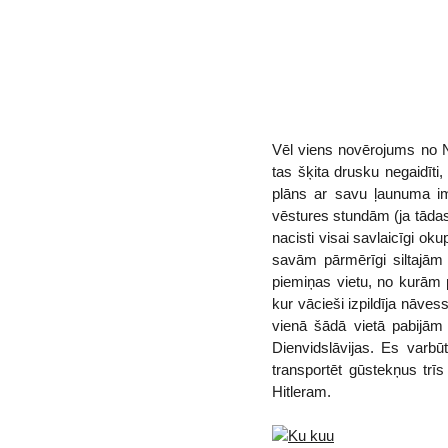
Vēl viens novērojums no No
tas šķita drusku negaidīti
plāns ar savu ļaunuma imp
vēstures stundām (ja tādas
nacisti visai savlaicīgi o
savām pārmērīgi siltajām 
piemiņas vietu, no kurām pa
kur vācieši izpildīja nāve
vienā šādā vietā pabijām 
Dienvidslāvijas. Es varbū
transportēt gūstekņus trīs
Hitleram.