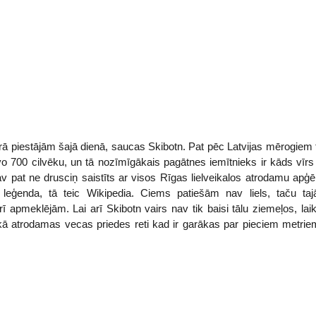
urā piestājām šajā dienā, saucas Skibotn. Pat pēc Latvijas mērogiem
zīvo 700 cilvēku, un tā nozīmīgākais pagātnes iemītnieks ir kāds vī
v pat ne drusciņ saistīts ar visos Rīgas lielveikalos atrodamu apģērb
eģenda, tā teic Wikipedia. Ciems patiešām nav liels, taču taj
rī apmeklējām. Lai arī Skibotn vairs nav tik baisi tālu ziemeļos, lai
arkā atrodamas vecas priedes reti kad ir garākas par pieciem metr