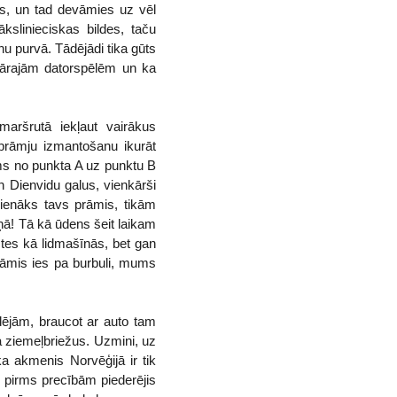
es, un tad devāmies uz vēl
ākslinieciskas bildes, taču
nu purvā. Tādējādi tika gūts
lārajām datorspēlēm un ka
aršrutā iekļaut vairākus
 prāmju izmantošanu ikurāt
ams no punkta A uz punktu B
n Dienvidu galus, vienkārši
pienāks tavs prāmis, tikām
ņā! Tā kā ūdens šeit laikam
stes kā lidmašīnās, bet gan
prāmis ies pa burbuli, mums
dējām, braucot ar auto tam
a ziemeļbriežus. Uzmini, uz
a akmenis Norvēģijā ir tik
am pirms precībām piederējis