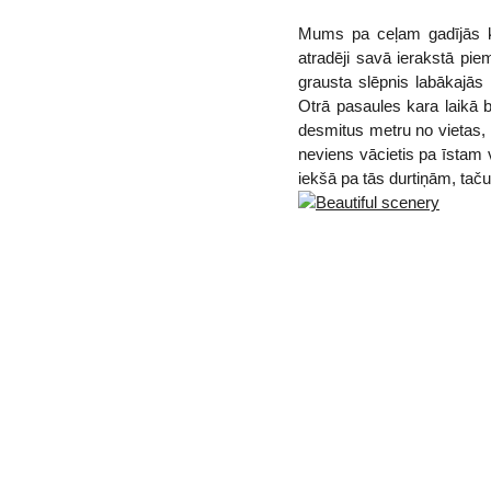
Mums pa ceļam gadījās kād
atradēji savā ierakstā pi
grausta slēpnis labākajās 
Otrā pasaules kara laikā b
desmitus metru no vietas, 
neviens vācietis pa īstam 
iekšā pa tās durtiņām, tač