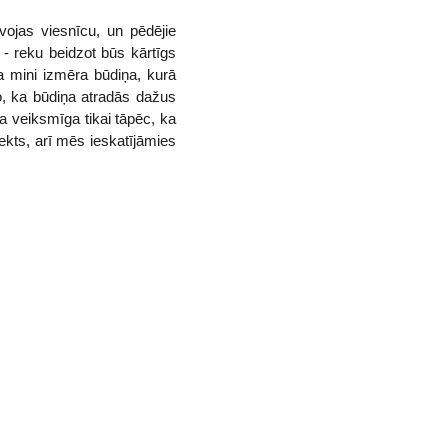
vojas viesnīcu, un pēdējie
- reku beidzot būs kārtīgs
ta mini izmēra būdiņa, kurā
to, ka būdiņa atradās dažus
a veiksmīga tikai tāpēc, ka
ekts, arī mēs ieskatījāmies