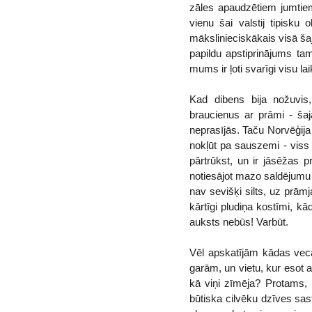
zāles apaudzētiem jumtiem
vienu šai valstij tipisku 
mākslinieciskākais visā šaj
papildu apstiprinājums t
mums ir ļoti svarīgi visu l
Kad dibens bija nožuvis
braucienus ar prāmi - šaj
neprasījās. Taču Norvēģija
nokļūt pa sauszemi - viss 
pārtrūkst, un ir jāsēžas 
notiesājot mazo saldējumu 
nav sevišķi silts, uz prām
kārtīgi pludiņa kostīmi, k
auksts nebūs! Varbūt.
Vēl apskatījām kādas veca
garām, un vietu, kur esot 
kā viņi zīmēja? Protams, 
būtiska cilvēku dzīves sast