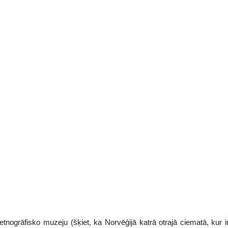
etnogrāfisko muzeju (šķiet, ka Norvēģijā katrā otrajā ciematā, kur i