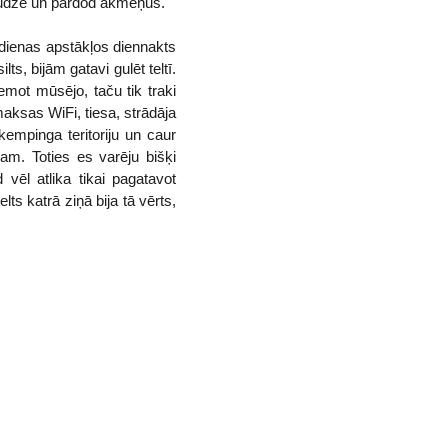
audzē un pārdod akmeņus.
dienas apstākļos diennakts
ts, bijām gatavi gulēt teltī.
emot mūsējo, taču tik traki
aksas WiFi, tiesa, strādāja
 kempinga teritoriju un caur
m. Toties es varēju bišķi
 vēl atlika tikai pagatavot
lts katrā ziņā bija tā vērts,