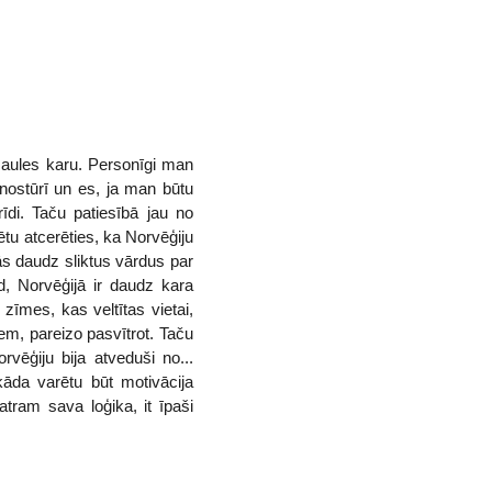
asaules karu. Personīgi man
 nostūrī un es, ja man būtu
īdi. Taču patiesībā jau no
tu atcerēties, ka Norvēģiju
ās daudz sliktus vārdus par
d, Norvēģijā ir daudz kara
 zīmes, kas veltītas vietai,
em, pareizo pasvītrot. Taču
vēģiju bija atveduši no...
kāda varētu būt motivācija
atram sava loģika, it īpaši