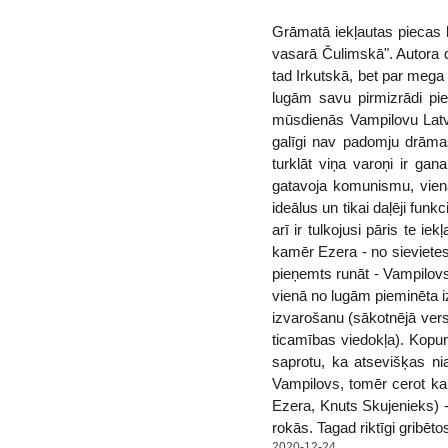
Grāmatā iekļautas piecas l
vasarā Čulimskā". Autora dz
tad Irkutskā, bet par mega
lugām savu pirmizrādi pie
mūsdienās Vampilovu Latvi
galīgi nav padomju drāmas
turklāt viņa varoņi ir gan
gatavoja komunismu, viena
ideālus un tikai daļēji fun
arī ir tulkojusi pāris te i
kamēr Ezera - no sievietes
pieņemts runāt - Vampilovs 
vienā no lugām pieminēta i
izvarošanu (sākotnējā versi
ticamības viedokļa). Kopumā
saprotu, ka atsevišķas ni
Vampilovs, tomēr cerot ka
Ezera, Knuts Skujenieks) -
rokās. Tagad riktīgi gribēt
2020-12-24