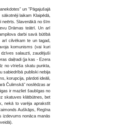
s anekdotes" un "Pāgajušajā
, sākotnēji laikam Klaipēdā,
li neērts. Slavenākā no šīm
ievu Drāmas teātrī. Un arī
ampilova darbi savā būtībā
 arī cilvēkam te un tagad,
atavoja komunisms (vai kuri
dzīves salauzti, zaudējuši
ras daiļradi (ja kas - Ezera
edz no vīrieša skatu punkta,
 sabiedrībā publiski nebija
, korupcija, pārdoti ideāli,
sarā Čulimskā" noslēdzas ar
eigas ir mazliet šaubīgas no
bez skatuves klātbūtnes, bet
, nekā to varēja aprakstīt
 (Raimonds Auškāps, Regīna
 tāds izdevums nonāca manās
veidā).