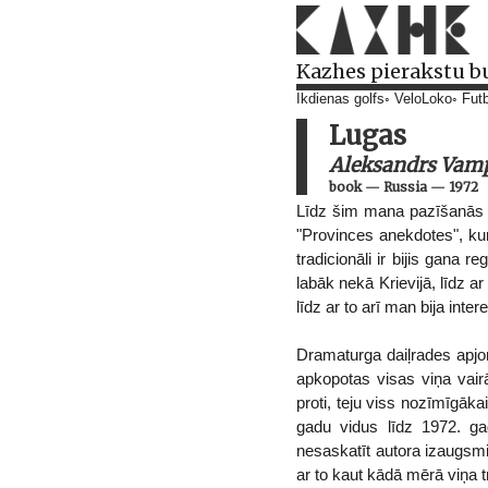
Kazhes pierakstu b
Ikdienas golfs
VeloLoko
Futb
Lugas
Aleksandrs Vamp
book
—
Russia
—
1972
Līdz šim mana pazīšanās a
"Provinces anekdotes", kur
tradicionāli ir bijis gana r
labāk nekā Krievijā, līdz a
līdz ar to arī man bija inter
Dramaturga daiļrades apjo
apkopotas visas viņa vairā
proti, teju viss nozīmīgāka
gadu vidus līdz 1972. ga
nesaskatīt autora izaugsmi
ar to kaut kādā mērā viņa t