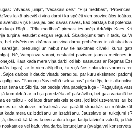
ugas: "Atvadas jūnijā", "Vecākais dēls", "Pīļu medības", "Province
īves laikā atsevišķi viņa darbi tika spēlēti vien provinciālos teātros
 slavenību viņš kļuva jau pēc savas nāves, kad pārstāja būt potenciā
dzīvoja Rīgā - "Pīļu medības" pirmais iestudēja Arkādijs Kacs Kr
jā turpina iestudēt diezgan regulāri. Skaidrojums tam ir tāds, ka V
, bet cilvēciskas drāmas un viņa darbu problēmas ir ļoti skaidras
a sarežģīti, pretrunīgi un nebūt nav tie nākotnes cilvēki, kurus g
lga). Nē, Vampilova varoņi, neskaitot pavisam jaunas meitenes, ir 
kcionējoši. Kaut kādā mērā viņa darbi ļoti labi sasaucas ar Regīnas Eze
ekļautās lugas), ar to vien atšķirību, ka viņš šos salauztos varoņus r
. Šajos darbos ir daudz visādu parādību, par kuru eksistenci padomju
galīgi nav "Padomju Savienībā seksa nav" piekritējs, te ir alkoholisms
zsūtīšana uz Sibīriju, bet pēdējā viņa pabeigtā luga - "Pagājušajā va
jā komplektā ar to bija paredzēta arī pašnāvība, bet gala variantā b
 es teiktu - ļoti labs dramatiskais teksts, ļoti labi uztverams arī 
anses uz skatuves mūsdienās var parādīt skaudrāk un reālistiskāk
ut kādā mērā uz izdošanu un izrādīšanu. Jāuzslavē arī tulkojumi
 jā, dīvainā kārtā es krievu autora lugas lasīju latviešu valodā, jo
os noskatīties vēl kādu viņa darba iestudējumu (svaigā vai konservētā 