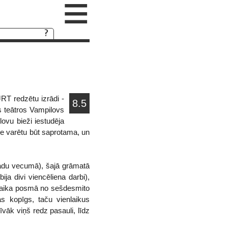
≡
RT redzētu izrādi -
8.5
s teātros Vampilovs
ilovu bieži iestudēja
ade varētu būt saprotama, un
gadu vecumā), šajā grāmatā
ja divi viencēliena darbi),
as laika posmā no sešdesmito
s kopīgs, taču vienlaikus
vāk viņš redz pasauli, līdz