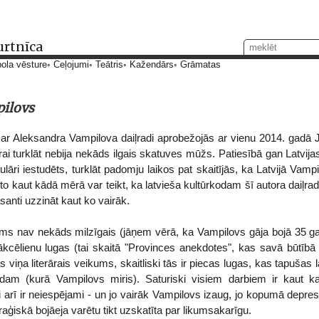
urtnīca
ola vēsture
Ceļojumi
Teātris
Kažendārs
Grāmatas
ilovs
r Aleksandra Vampilova daiļradi aprobežojās ar vienu 2014. gadā J
ai turklāt nebija nekāds ilgais skatuves mūžs. Patiesībā gan Latvija
egulāri iestudēts, turklāt padomju laikos pat skaitījās, ka Latvijā Vamp
r to kaut kādā mērā var teikt, ka latvieša kultūrkodam šī autora daiļr
esanti uzzināt kaut ko vairāk.
ms nav nekāds milzīgais (jāņem vērā, ka Vampilovs gāja bojā 35 
kcēlienu lugas (tai skaitā "Provinces anekdotes", kas savā būtībā bi
is viņa literārais veikums, skaitliski tās ir piecas lugas, kas tapuš
dam (kurā Vampilovs miris). Saturiski visiem darbiem ir kaut ka
 arī ir neiespējami - un jo vairāk Vampilovs izaug, jo kopumā depresī
raģiskā bojāeja varētu tikt uzskatīta par likumsakarīgu.