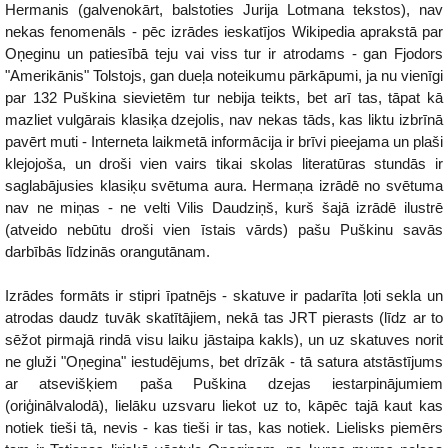
Hermanis (galvenokārt, balstoties Jurija Lotmana tekstos), nav
nekas fenomenāls - pēc izrādes ieskatījos Wikipedia aprakstā par
Oņeginu un patiesībā teju vai viss tur ir atrodams - gan Fjodors
"Amerikānis" Tolstojs, gan dueļa noteikumu pārkāpumi, ja nu vienīgi
par 132 Puškina sievietēm tur nebija teikts, bet arī tas, tāpat kā
mazliet vulgārais klasiķa dzejolis, nav nekas tāds, kas liktu izbrīnā
pavērt muti - Interneta laikmetā informācija ir brīvi pieejama un plaši
klejojoša, un droši vien vairs tikai skolas literatūras stundās ir
saglabājusies klasiķu svētuma aura. Hermaņa izrādē no svētuma
nav ne miņas - ne velti Vilis Daudziņš, kurš šajā izrādē ilustrē
(atveido nebūtu droši vien īstais vārds) pašu Puškinu savās
darbībās līdzinās orangutānam.
Izrādes formāts ir stipri īpatnējs - skatuve ir padarīta ļoti sekla un
atrodas daudz tuvāk skatītājiem, nekā tas JRT pierasts (līdz ar to
sēžot pirmajā rindā visu laiku jāstaipa kakls), un uz skatuves norit
ne gluži "Oņegina" iestudējums, bet drīzāk - tā satura atstāstījums
ar atsevišķiem paša Puškina dzejas iestarpinājumiem
(oriģinālvalodā), lielāku uzsvaru liekot uz to, kāpēc tajā kaut kas
notiek tieši tā, nevis - kas tieši ir tas, kas notiek. Lielisks piemērs