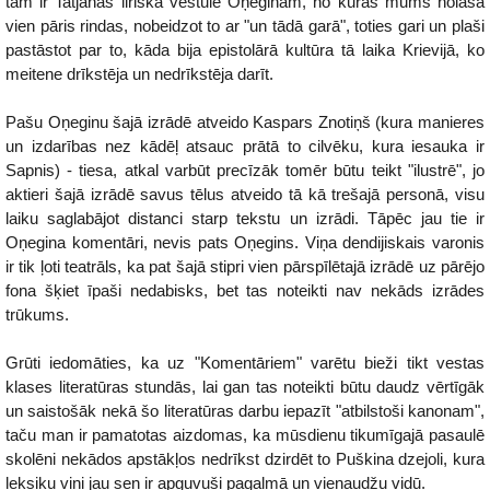
tam ir Tatjanas liriskā vēstule Oņeginam, no kuras mums nolasa
vien pāris rindas, nobeidzot to ar "un tādā garā", toties gari un plaši
pastāstot par to, kāda bija epistolārā kultūra tā laika Krievijā, ko
meitene drīkstēja un nedrīkstēja darīt.
Pašu Oņeginu šajā izrādē atveido Kaspars Znotiņš (kura manieres
un izdarības nez kādēļ atsauc prātā to cilvēku, kura iesauka ir
Sapnis) - tiesa, atkal varbūt precīzāk tomēr būtu teikt "ilustrē", jo
aktieri šajā izrādē savus tēlus atveido tā kā trešajā personā, visu
laiku saglabājot distanci starp tekstu un izrādi. Tāpēc jau tie ir
Oņegina komentāri, nevis pats Oņegins. Viņa dendijiskais varonis
ir tik ļoti teatrāls, ka pat šajā stipri vien pārspīlētajā izrādē uz pārējo
fona šķiet īpaši nedabisks, bet tas noteikti nav nekāds izrādes
trūkums.
Grūti iedomāties, ka uz "Komentāriem" varētu bieži tikt vestas
klases literatūras stundās, lai gan tas noteikti būtu daudz vērtīgāk
un saistošāk nekā šo literatūras darbu iepazīt "atbilstoši kanonam",
taču man ir pamatotas aizdomas, ka mūsdienu tikumīgajā pasaulē
skolēni nekādos apstākļos nedrīkst dzirdēt to Puškina dzejoli, kura
leksiku viņi jau sen ir apguvuši pagalmā un vienaudžu vidū.