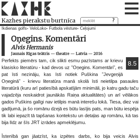
≡
Kazhes pierakstu burtnīca
Ikdienas golfs
VeloLoko
Futbola vēsture
Ceļojumi
Oņegins. Komentāri
Alvis Hermanis
Jaunais Rīgas teātris
—
theatre
—
Latvia
—
2016
Perfekts piemērs tam, cik slikti esmu pazīstams ar krievu
8.5
klasisko literatūru - kad devos uz "Oņegins. Komentāri", es
pat īsti nezināju, kas īsti notiek Puškina "Jevgeņijā
Oņeginā" - krievu literatūra manā skolā īsti neietilpa pasaules
literatūrā (kuru arī patiesībā apskatījām minimāli, jo katru gadu taču
vajadzēja noskaidrot jaunākās Raiņa aktualitātes) un arī vēlākos
gados Puškins galīgi nav ietilpis manā interešu lokā. Tiesa, diez vai
gadījumā, ja šo romānu dzejā es būtu lasījis pats, man būtu iespēja
tik labi iepazīt tā tapšanas kontekstu un detaļas ap romānu, kā tas
bija līdz ar šīs JRT izrādes apmeklējumu.
Īstenībā gan jāatzīst, ka izpētes darbs, ko bija veicis Alvis