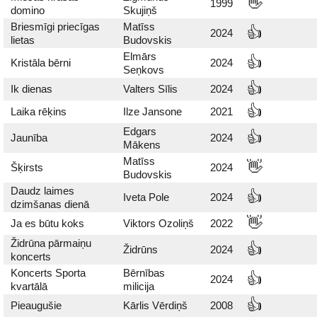
👋
1999
domino
Skujiņš
Briesmīgi priecīgas
Matīss
👍
2024
lietas
Budovskis
Elmārs
👍
Kristāla bērni
2024
Seņkovs
👍
Ik dienas
Valters Sīlis
2024
👍
Laika rēķins
Ilze Jansone
2021
Edgars
👍
Jaunība
2024
Mākens
Matīss
👋
Šķirsts
2024
Budovskis
Daudz laimes
👍
Iveta Pole
2024
dzimšanas dienā
👋
Ja es būtu koks
Viktors Ozoliņš
2022
Židrūna pārmaiņu
👍
Židrūns
2024
koncerts
Koncerts Sporta
Bērnības
👍
2024
kvartālā
milicija
👍
Pieaugušie
Kārlis Vērdiņš
2008