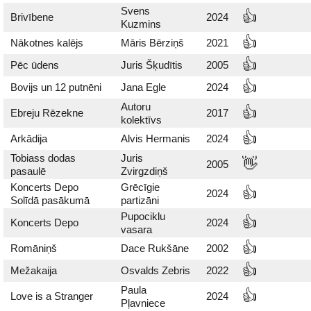
Svens
👍
Brivībene
2024
Kuzmins
👍
Nākotnes kalējs
Māris Bērziņš
2021
👍
Pēc ūdens
Juris Šķudītis
2005
👍
Bovijs un 12 putnēni
Jana Egle
2024
Autoru
👍
Ebreju Rēzekne
2017
kolektīvs
👍
Arkādija
Alvis Hermanis
2024
Tobiass dodas
Juris
👋
2005
pasaulē
Zvirgzdiņš
Koncerts Depo
Grēcīgie
👍
2024
Solīdā pasākumā
partizāni
Pupociklu
👍
Koncerts Depo
2024
vasara
👍
Romāniņš
Dace Rukšāne
2002
👍
Mežakaija
Osvalds Zebris
2022
Paula
👍
Love is a Stranger
2024
Pļavniece