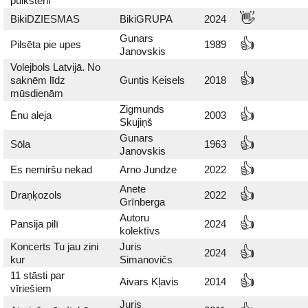
pulkstenī
👋
BikiDZIESMAS
BikiGRUPA
2024
Gunars
👍
Pilsēta pie upes
1989
Janovskis
Volejbols Latvijā. No
👍
saknēm līdz
Guntis Keisels
2018
mūsdienām
Zigmunds
👍
Ēnu aleja
2003
Skujiņš
Gunars
👍
Sōla
1963
Janovskis
👍
Es nemiršu nekad
Arno Jundze
2022
Anete
👍
Draņķozols
2022
Grīnberga
Autoru
👍
Pansija pilī
2024
kolektīvs
Koncerts Tu jau zini
Juris
👍
2024
kur
Simanovičs
11 stāsti par
👍
Aivars Kļavis
2014
vīriešiem
Juris