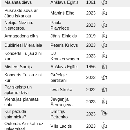
👍
Malahīta dievs
Anšlavs Eglītis
1961
Pusnakts šovs ar
👍
Mārtiņš Eihe
2023
Jūdu Iskariotu
Nebiju. Nezinu.
Paula
👍
2023
Neatceros.
Pļavniece
👍
Armagedona cikls
Jānis Einfelds
2019
👍
Dublinieši Miera ielā
Pēteris Krilovs
2023
Koncerts Tu jau zini
DJ
👍
2023
kur
Krankenwagen
👍
Misters Sorrijs
Anšlavs Eglītis
1956
Koncerts Tu jau zini
Grēcīgie
👍
2023
kur
partizāni
Par skaisto un
👍
Ieva Struka
2022
aplamo dzīvi
Vientuļās planētas
Jevgeņija
👍
2023
sala
Šermeņeva
Kur pazuda
Dmitrijs
👋
2023
saimnieks?
Petrenko
Oxforda. Ar skatu uz
👍
Vilis Lācītis
2023
universitāti