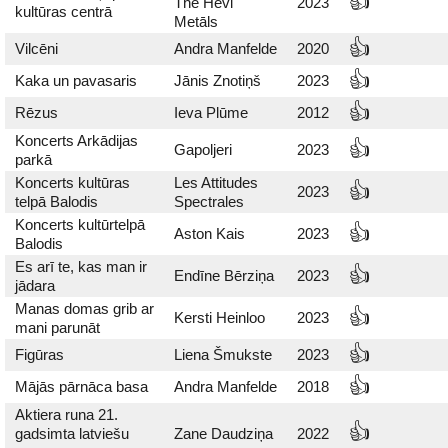
👍
The Hevi
2023
kultūras centrā
Metāls
👍
Vilcēni
Andra Manfelde
2020
👍
Kaka un pavasaris
Jānis Znotiņš
2023
👍
Rēzus
Ieva Plūme
2012
Koncerts Arkādijas
👍
Gapoljeri
2023
parkā
Koncerts kultūras
Les Attitudes
👍
2023
telpā Balodis
Spectrales
Koncerts kultūrtelpā
👍
Aston Kais
2023
Balodis
Es arī te, kas man ir
👍
Endīne Bērziņa
2023
jādara
Manas domas grib ar
👍
Kersti Heinloo
2023
mani parunāt
👍
Figūras
Liena Šmukste
2023
👍
Mājās pārnāca basa
Andra Manfelde
2018
Aktiera runa 21.
👍
gadsimta latviešu
Zane Daudziņa
2022