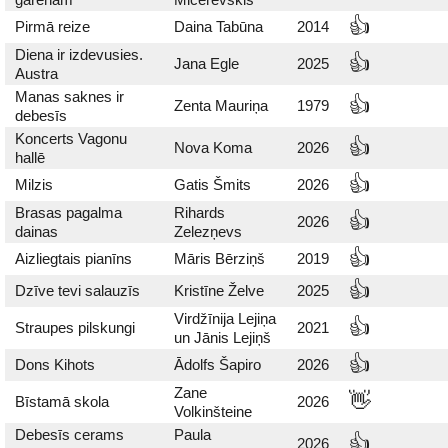
👍
Pirmā reize
Daina Tabūna
2014
Diena ir izdevusies.
👍
Jana Egle
2025
Austra
Manas saknes ir
👍
Zenta Mauriņa
1979
debesīs
Koncerts Vagonu
👍
Nova Koma
2026
hallē
👍
Milzis
Gatis Šmits
2026
Brasas pagalma
Rihards
👍
2026
dainas
Zelezņevs
👍
Aizliegtais pianīns
Māris Bērziņš
2019
👍
Dzīve tevi salauzīs
Kristīne Želve
2025
Virdžīnija Lejiņa
👍
Straupes pilskungi
2021
un Jānis Lejiņš
👍
Dons Kihots
Ādolfs Šapiro
2026
Zane
👋
Bīstamā skola
2026
Volkinšteine
Debesīs cerams
Paula
👍
2026