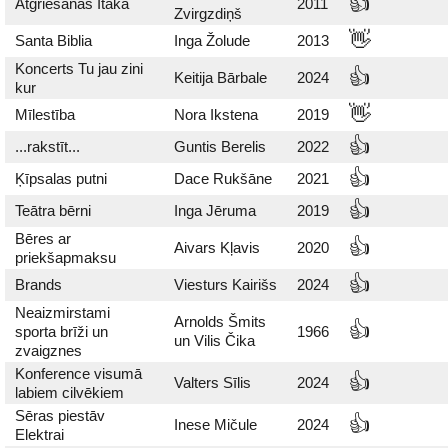
👍
Atgriešanās Itakā
2011
Zvirgzdiņš
👋
Santa Biblia
Inga Žolude
2013
Koncerts Tu jau zini
👍
Keitija Bārbale
2024
kur
👋
Mīlestība
Nora Ikstena
2019
👍
...rakstīt...
Guntis Berelis
2022
👍
Ķīpsalas putni
Dace Rukšāne
2021
👍
Teātra bērni
Inga Jēruma
2019
Bēres ar
👍
Aivars Kļavis
2020
priekšapmaksu
👍
Brands
Viesturs Kairišs
2024
Neaizmirstami
Arnolds Šmits
👍
sporta brīži un
1966
un Vilis Čika
zvaigznes
Konference visumā
👍
Valters Sīlis
2024
labiem cilvēkiem
Sēras piestāv
👍
Inese Mičule
2024
Elektrai