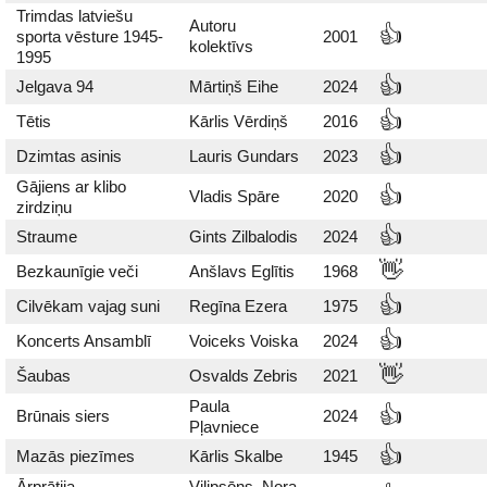
Trimdas latviešu
Autoru
👍
sporta vēsture 1945-
2001
kolektīvs
1995
👍
Jelgava 94
Mārtiņš Eihe
2024
👍
Tētis
Kārlis Vērdiņš
2016
👍
Dzimtas asinis
Lauris Gundars
2023
Gājiens ar klibo
👍
Vladis Spāre
2020
zirdziņu
👍
Straume
Gints Zilbalodis
2024
👋
Bezkaunīgie veči
Anšlavs Eglītis
1968
👍
Cilvēkam vajag suni
Regīna Ezera
1975
👍
Koncerts Ansamblī
Voiceks Voiska
2024
👋
Šaubas
Osvalds Zebris
2021
Paula
👍
Brūnais siers
2024
Pļavniece
👍
Mazās piezīmes
Kārlis Skalbe
1945
Ārprātija
Vilipsōns, Nora