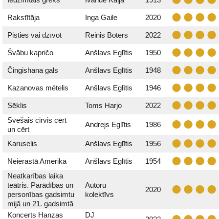
Rakstītāja
Inga Gaile
2020
Pisties vai dzīvot
Reinis Boters
2022
Švābu kapričo
Anšlavs Eglītis
1950
Čingishana gals
Anšlavs Eglītis
1948
Kazanovas mētelis
Anšlavs Eglītis
1946
Sēklis
Toms Harjo
2022
Svešais cirvis cērt
Andrejs Eglītis
1986
un cērt
Karuselis
Anšlavs Eglītis
1956
Neierastā Amerika
Anšlavs Eglītis
1954
Neatkarības laika
teātris. Parādības un
Autoru
2020
personības gadsimtu
kolektīvs
mijā un 21. gadsimtā
Koncerts Hanzas
DJ