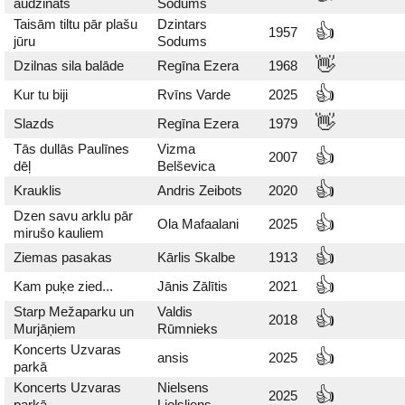
audzināts
Sodums
Taisām tiltu pār plašu
Dzintars
👍
1957
jūru
Sodums
👋
Dzilnas sila balāde
Regīna Ezera
1968
👍
Kur tu biji
Rvīns Varde
2025
👋
Slazds
Regīna Ezera
1979
Tās dullās Paulīnes
Vizma
👍
2007
dēļ
Belševica
👍
Krauklis
Andris Zeibots
2020
Dzen savu arklu pār
👍
Ola Mafaalani
2025
mirušo kauliem
👍
Ziemas pasakas
Kārlis Skalbe
1913
👍
Kam puķe zied...
Jānis Zālītis
2021
Starp Mežaparku un
Valdis
👍
2018
Murjāņiem
Rūmnieks
Koncerts Uzvaras
👍
ansis
2025
parkā
Koncerts Uzvaras
Nielsens
👍
2025
parkā
Lielsliens