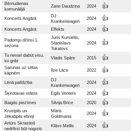
Bērnudienas
👍
Zane Daudziņa
2024
komunālijā
DJ
👍
Koncerts Angārā
2024
Krankenwagen
👍
Koncerts Angārā
Effekts
2024
Juris Kursietis,
Padomju džinsi 1.
👍
Staņislavs
2024
sezona
Tokalovs
Tu nevari dabūt visu,
👍
Vladis Spāre
2015
ko gribi
Sarunas uz sētas
👍
Ilze Lāce
2022
kāpnēm
DJ
👍
Lēnā palīdzība
2024
Krankenwagen
👍
Šķirotavas stāsts
Egils Venters
2024
👍
Baigās piezīmes
Silvija Brice
2020
Krustpils un
Māris
👍
2024
Jēkabpils ebreji
Goldmanis
Artūrs Skrastiņš
👍
Klāvs Mellis
2024
nedrīkst būt noguris