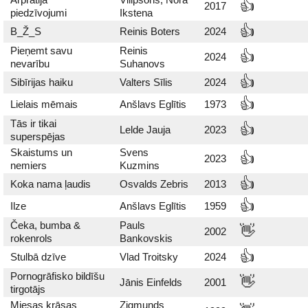
👍
2017
piedzīvojumi
Ikstena
👍
B_Ž_S
Reinis Boters
2024
Pieņemt savu
Reinis
👍
2024
nevarību
Suhanovs
👍
Sibīrijas haiku
Valters Sīlis
2024
👍
Lielais mēmais
Anšlavs Eglītis
1973
Tās ir tikai
👍
Lelde Jauja
2023
superspējas
Skaistums un
Svens
👍
2023
nemiers
Kuzmins
👍
Koka nama ļaudis
Osvalds Zebris
2013
👍
Ilze
Anšlavs Eglītis
1959
Čeka, bumba &
Pauls
👋
2002
rokenrols
Bankovskis
👍
Stulbā dzīve
Vlad Troitsky
2024
Pornogrāfisko bildīšu
👋
Jānis Einfelds
2001
tirgotājs
Miesas krāsas
Zigmunds