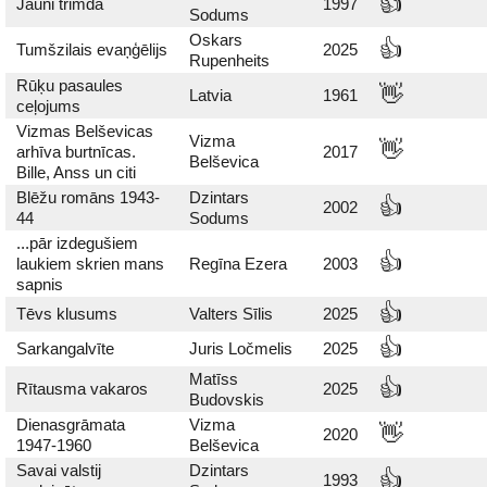
👍
Jauni trimdā
1997
Sodums
Oskars
👍
Tumšzilais evaņģēlijs
2025
Rupenheits
Rūķu pasaules
👋
Latvia
1961
ceļojums
Vizmas Belševicas
Vizma
👋
arhīva burtnīcas.
2017
Belševica
Bille, Anss un citi
Blēžu romāns 1943-
Dzintars
👍
2002
44
Sodums
...pār izdegušiem
👍
laukiem skrien mans
Regīna Ezera
2003
sapnis
👍
Tēvs klusums
Valters Sīlis
2025
👍
Sarkangalvīte
Juris Ločmelis
2025
Matīss
👍
Rītausma vakaros
2025
Budovskis
Dienasgrāmata
Vizma
👋
2020
1947-1960
Belševica
Savai valstij
Dzintars
👍
1993