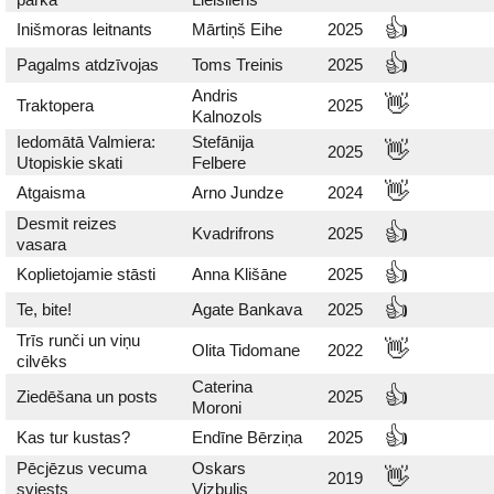
👍
Inišmoras leitnants
Mārtiņš Eihe
2025
👍
Pagalms atdzīvojas
Toms Treinis
2025
Andris
👋
Traktopera
2025
Kalnozols
Iedomātā Valmiera:
Stefānija
👋
2025
Utopiskie skati
Felbere
👋
Atgaisma
Arno Jundze
2024
Desmit reizes
👍
Kvadrifrons
2025
vasara
👍
Koplietojamie stāsti
Anna Klišāne
2025
👍
Te, bite!
Agate Bankava
2025
Trīs runči un viņu
👋
Olita Tidomane
2022
cilvēks
Caterina
👍
Ziedēšana un posts
2025
Moroni
👍
Kas tur kustas?
Endīne Bērziņa
2025
Pēcjēzus vecuma
Oskars
👋
2019
sviests
Vizbulis