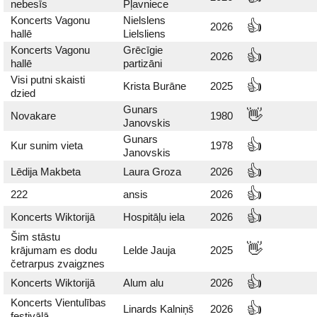
nebesīs
Pļavniece
Koncerts Vagonu
Nielslens
👍
2026
hallē
Lielsliens
Koncerts Vagonu
Grēcīgie
👍
2026
hallē
partizāni
Visi putni skaisti
👍
Krista Burāne
2025
dzied
Gunars
👋
Novakare
1980
Janovskis
Gunars
👍
Kur sunim vieta
1978
Janovskis
👍
Lēdija Makbeta
Laura Groza
2026
👍
222
ansis
2026
👍
Koncerts Wiktorijā
Hospitāļu iela
2026
Šim stāstu
👋
krājumam es dodu
Lelde Jauja
2025
četrarpus zvaigznes
👍
Koncerts Wiktorijā
Alum alu
2026
Koncerts Vientulības
👍
Linards Kalniņš
2026
festivālā