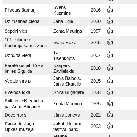
Svens
👍
Pilsētas šamaņi
2016
Kuzmins
👍
Dzimšanas diena
Jana Egle
2020
👍
Septiņi viesi
Zenta Mauriņa
1957
101. kilometrs.
👍
Guna Roze
2015
Padomju kauna zona
Tālis
👍
Uzburtā vieta
2007
Tisenkopfs
ParaPops jeb Rozā
Kaspars
👍
2018
brilles Siguldā
Zaviļeiskis
Jānis Balodis,
👍
Vecais vīrs pilī
2015
Jānis Skutelis
👍
Kvēlošā lokā
Anna Brigadere
1928
Baltais ceļš: studija
👍
Zenta Mauriņa
1935
par Annu Brigaderi
👍
Decembris
Jānis Joņevs
2022
Koncerts Žaņa
Jakob Noiman
👍
2023
Lipkes muzejā
festival band
Marina