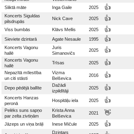
👍
Sliktā māte
Inga Gaile
2025
Koncerts Siguldas
👍
Nick Cave
2025
pilsdrupās
👍
Viss bumbās
Klāvs Mellis
2025
👍
Sieviete dzintarā
Agate Nesaule
1995
Koncerts Vagonu
Juris
👍
2025
hallē
Simanovičs
Koncerts Vagonu
👍
Trīsas
2025
hallē
Nepazītā mīlestība
Vizma
👍
2016
un citi stāsti
Belševica
Dažādi
👍
Depo pēdējā ballīte
2025
izpildītāji
Koncerts Hanzas
👍
Hospitāļu iela
2025
peronā
Pelēks suns sapņo
Krista Anna
👋
2021
par zelta zivtiņām
Belševica
👍
Jāzeps un viņa brāļi
Inese Mičule
2025
Dzintars