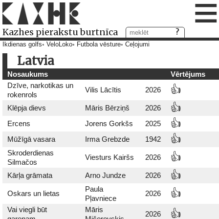
≡
Kazhes pierakstu burtnīca
Ikdienas golfs
VeloLoko
Futbola vēsture
Ceļojumi
Latvia
Nosaukums
Vērtējums
Dzīve, narkotikas un
👍
Vilis Lācītis
2026
rokenrols
👍
Klēpja dievs
Māris Bērziņš
2026
👍
Ercens
Jorens Gorkšs
2025
👍
Mūžīgā vasara
Irma Grebzde
1942
Skroderdienas
👍
Viesturs Kairšs
2026
Silmačos
👍
Kārļa grāmata
Arno Jundze
2026
Paula
👍
Oskars un lietas
2026
Pļavniece
Vai viegli būt
Māris
👍
2026
garenam
Mičerevskis