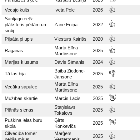
👍
Vecajo kults
Iveta Pole
2026
Santjago ceļš:
👍
plāksteris pēdām un
Zane Eniņa
2022
sirdij
👍
Piļsāta pi upis
Viesturs Kairišs
2020
Marta Elīna
👍
Raganas
2025
Martinsone
👍
Marijas klusums
Dāvis Sīmanis
2024
Baiba Ziedone-
👎
Tā tas bija
2025
Jansone
Marta Elīna
👍
Vecāku sapulce
2025
Martinsone
👋
Mūžības skartie
Mārcis Lācis
2025
Staņislavs
👍
Plānās sienas
2025
Tokalovs
Puškina ielas buru
Ģirts
👋
2025
skola
Konkēvičs
Cilvēcība tomēr
Marģers
👍
2025
nebija mirusi
Vestermanis