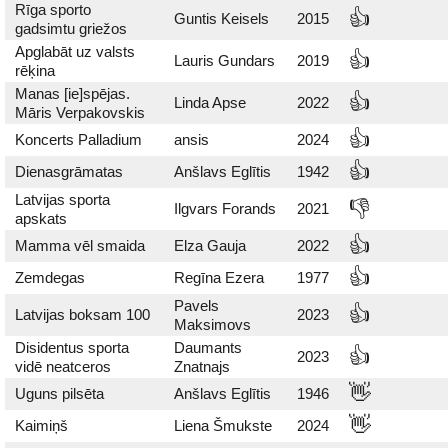
Rīga sporto
👍
Guntis Keisels
2015
gadsimtu griežos
Apglabāt uz valsts
👍
Lauris Gundars
2019
rēķina
Manas [ie]spējas.
👍
Linda Apse
2022
Māris Verpakovskis
👍
Koncerts Palladium
ansis
2024
👍
Dienasgrāmatas
Anšlavs Eglītis
1942
Latvijas sporta
👎
Ilgvars Forands
2021
apskats
👍
Mamma vēl smaida
Elza Gauja
2022
👍
Zemdegas
Regīna Ezera
1977
Pavels
👍
Latvijas boksam 100
2023
Maksimovs
Disidentus sporta
Daumants
👍
2023
vidē neatceros
Znatnajs
👋
Uguns pilsēta
Anšlavs Eglītis
1946
👋
Kaimiņš
Liena Šmukste
2024