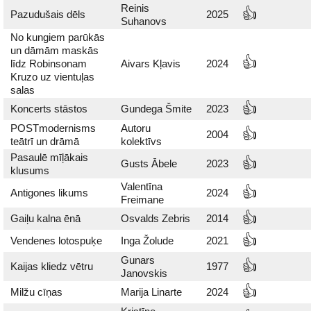
Reinis
👍
Pazudušais dēls
2025
Suhanovs
No kungiem parūkās
un dāmām maskās
👍
līdz Robinsonam
Aivars Kļavis
2024
Kruzo uz vientuļas
salas
👍
Koncerts stāstos
Gundega Šmite
2023
POSTmodernisms
Autoru
👍
2004
teātrī un drāmā
kolektīvs
Pasaulē mīļākais
👍
Gusts Ābele
2023
klusums
Valentīna
👍
Antigones likums
2024
Freimane
👍
Gaiļu kalna ēnā
Osvalds Zebris
2014
👍
Vendenes lotospuķe
Inga Žolude
2021
Gunars
👍
Kaijas kliedz vētru
1977
Janovskis
👍
Milžu cīņas
Marija Linarte
2024