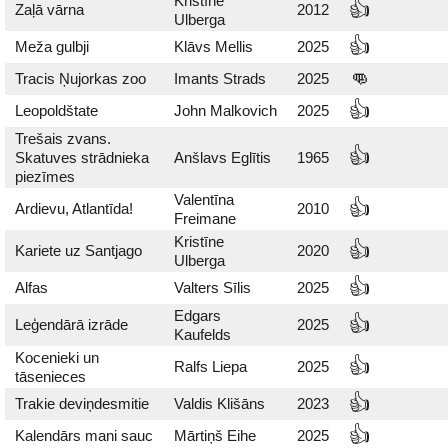
Kristīne
👍
Zaļā vārna
2012
Ulberga
👍
Meža gulbji
Klāvs Mellis
2025
👊
Tracis Ņujorkas zoo
Imants Strads
2025
👍
Leopoldštate
John Malkovich
2025
Trešais zvans.
👍
Skatuves strādnieka
Anšlavs Eglītis
1965
piezīmes
Valentīna
👍
Ardievu, Atlantīda!
2010
Freimane
Kristīne
👍
Kariete uz Santjago
2020
Ulberga
👍
Alfas
Valters Sīlis
2025
Edgars
👍
Leģendārā izrāde
2025
Kaufelds
Kocenieki un
👍
Ralfs Liepa
2025
tāsenieces
👍
Trakie deviņdesmitie
Valdis Klišāns
2023
👍
Kalendārs mani sauc
Mārtiņš Eihe
2025