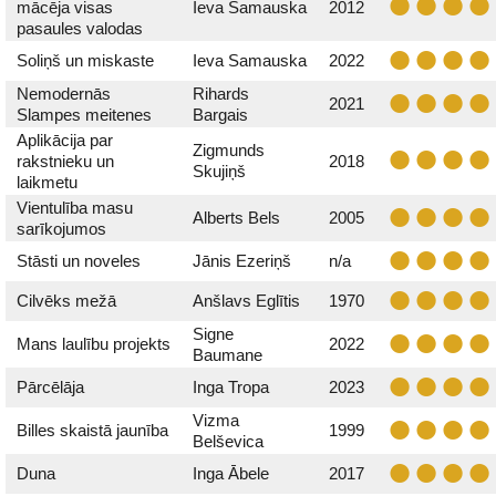
mācēja visas
Ieva Samauska
2012
pasaules valodas
Soliņš un miskaste
Ieva Samauska
2022
Nemodernās
Rihards
2021
Slampes meitenes
Bargais
Aplikācija par
Zigmunds
rakstnieku un
2018
Skujiņš
laikmetu
Vientulība masu
Alberts Bels
2005
sarīkojumos
Stāsti un noveles
Jānis Ezeriņš
n/a
Cilvēks mežā
Anšlavs Eglītis
1970
Signe
Mans laulību projekts
2022
Baumane
Pārcēlāja
Inga Tropa
2023
Vizma
Billes skaistā jaunība
1999
Belševica
Duna
Inga Ābele
2017