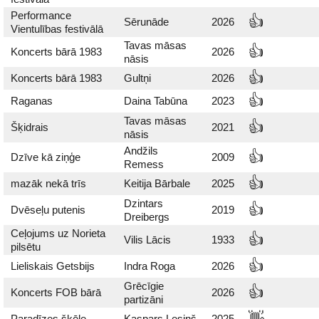
Performance
👍
Sērunāde
2026
Vientulības festivālā
Tavas māsas
👍
Koncerts bārā 1983
2026
nāsis
👍
Koncerts bārā 1983
Gultņi
2026
👍
Raganas
Daina Tabūna
2023
Tavas māsas
👍
Šķidrais
2021
nāsis
Andžils
👍
Dzīve kā ziņģe
2009
Remess
👍
mazāk nekā trīs
Keitija Bārbale
2025
Dzintars
👍
Dvēseļu putenis
2019
Dreibergs
Ceļojums uz Norieta
👍
Vilis Lācis
1933
pilsētu
👍
Lieliskais Getsbijs
Indra Roga
2026
Grēcīgie
👍
Koncerts FOB bārā
2026
partizāni
👋
Paradīzes šķēle
Kaspars Lesiņš
2025