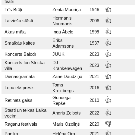
teātrī
👍
Trīs Brāļi
Zenta Mauriņa
1946
Hermanis
👍
Latviešu stāsti
2006
Naumanis
👍
Akas māja
Inga Ābele
1999
Ēriks
👍
Smalkās kaites
1937
Ādamsons
👍
Koncerts Balodī
JUUK
2023
Koncerts fon Stricka
DJ
👍
2023
villā
Krankenwagen
👍
Dienasgrāmata
Zane Daudziņa
2021
Toms
👍
Lopu ekspresis
2016
Kreicbergs
Gundega
👍
Retināts gaiss
2019
Repše
Stāsti un teikas Laika
👍
Andris Zeibots
2022
vecim
👎
Raganu festivāls
Māris Ozoliņš
2020
👍
Panika
Helēna Ora
2021