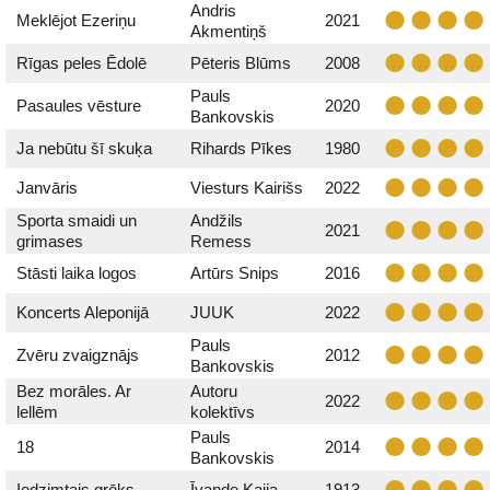
Andris
Meklējot Ezeriņu
2021
Akmentiņš
Rīgas peles Ēdolē
Pēteris Blūms
2008
Pauls
Pasaules vēsture
2020
Bankovskis
Ja nebūtu šī skuķa
Rihards Pīkes
1980
Janvāris
Viesturs Kairišs
2022
Sporta smaidi un
Andžils
2021
grimases
Remess
Stāsti laika logos
Artūrs Snips
2016
Koncerts Aleponijā
JUUK
2022
Pauls
Zvēru zvaigznājs
2012
Bankovskis
Bez morāles. Ar
Autoru
2022
lellēm
kolektīvs
Pauls
18
2014
Bankovskis
Iedzimtais grēks
Īvande Kaija
1913