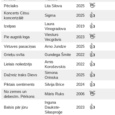
👋
Pēclaiks
Lita Silova
2025
Koncerts Cēsu
👍
Sigma
2025
koncertzālē
Laura
👍
Izelpas
2019
Vinogradova
Viesturs
👋
Pie augstā loga
2023
Vecgrāvis
👍
Virtuves pasaciņas
Arno Jundze
2025
👍
Grieķu svīta
Gundega Šmite
2022
Arnis
👍
Lielais noliedzējs
2022
Koroševskis
Simona
👍
Dažreiz traks Dievs
2025
Orinska
👍
Piktais sentiments
Silvija Brice
2024
No zemes un
👋
Māris Ruks
2006
debesīm. Pērkons
Inguna
👍
Balsis pār jūru
Daukste-
2023
Silasproģe