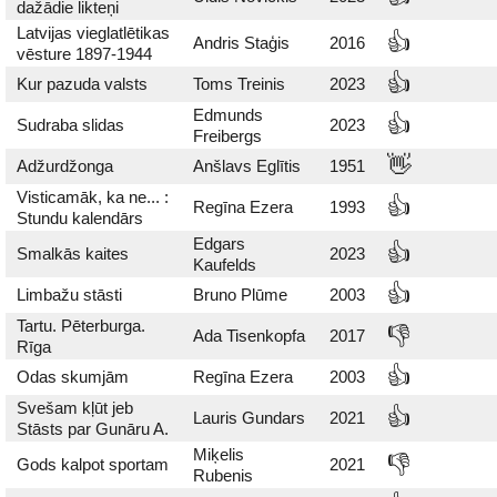
dažādie likteņi
Latvijas vieglatlētikas
👍
Andris Staģis
2016
vēsture 1897-1944
👍
Kur pazuda valsts
Toms Treinis
2023
Edmunds
👍
Sudraba slidas
2023
Freibergs
👋
Adžurdžonga
Anšlavs Eglītis
1951
Visticamāk, ka ne... :
👍
Regīna Ezera
1993
Stundu kalendārs
Edgars
👍
Smalkās kaites
2023
Kaufelds
👍
Limbažu stāsti
Bruno Plūme
2003
Tartu. Pēterburga.
👎
Ada Tisenkopfa
2017
Rīga
👍
Odas skumjām
Regīna Ezera
2003
Svešam kļūt jeb
👍
Lauris Gundars
2021
Stāsts par Gunāru A.
Miķelis
👎
Gods kalpot sportam
2021
Rubenis