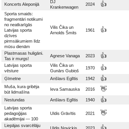
DJ
👍
Koncerts Aleponijā
2024
Krankenwagen
Sporta smaids:
fragmentāri notikumi
no neatkarīgās
Vilis Čika un
👍
Latvijas sporta
1961
Arnolds Šmits
dzīves
pirmsākumiem līdz
mūsu dienām
Plastmasas huligāni.
👍
Agnese Vanaga
2023
Tas ir murgs!
Latvijas sporta
Vilis Čika un
👍
1970
vēsture
Gunārs Gubiņš
👍
Ģīmetne
Anšlavs Eglītis
1942
Muša, kura gribēja
👋
Ieva Samauska
2016
būt lidmašīna
👍
Nestundas
Anšlavs Eglītis
1940
Latvijas sporta
👋
pedagoģijas
Uldis Grāvītis
2021
akadēmijai — 100
Liepājas svarcēlāju
👍
Uldis Novickis
2023