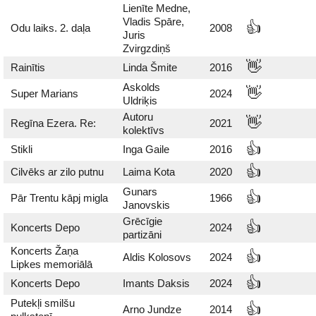
Lienīte Medne,
Vladis Spāre,
👍
Odu laiks. 2. daļa
2008
Juris
Zvirgzdiņš
👋
Rainītis
Linda Šmite
2016
Askolds
👋
Super Marians
2024
Uldriķis
Autoru
👋
Regīna Ezera. Re:
2021
kolektīvs
👍
Stikli
Inga Gaile
2016
👍
Cilvēks ar zilo putnu
Laima Kota
2020
Gunars
👍
Pār Trentu kāpj migla
1966
Janovskis
Grēcīgie
👍
Koncerts Depo
2024
partizāni
Koncerts Žaņa
👍
Aldis Kolosovs
2024
Lipkes memoriālā
👍
Koncerts Depo
Imants Daksis
2024
Putekļi smilšu
👍
Arno Jundze
2014