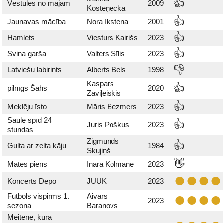
👍
Vēstules no mājām
2009
Kosteņecka
👍
Jaunavas mācība
Nora Ikstena
2001
👍
Hamlets
Viesturs Kairišs
2023
👍
Svina garša
Valters Sīlis
2023
👎
Latviešu labirints
Alberts Bels
1998
Kaspars
👍
pilnīgs Šahs
2020
Zaviļeiskis
👍
Meklēju īsto
Māris Bezmers
2023
Saule spīd 24
👍
Juris Poškus
2023
stundas
Zigmunds
👍
Gulta ar zelta kāju
1984
Skujiņš
👋
Mātes piens
Ināra Kolmane
2023
Koncerts Depo
JUUK
2023
Futbols vispirms 1.
Aivars
2023
sezona
Baranovs
Meitene, kura