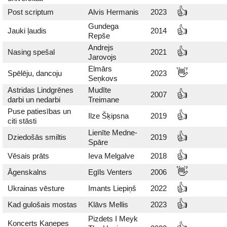
👍
Post scriptum
Alvis Hermanis
2023
Gundega
👍
Jauki ļaudis
2014
Repše
Andrejs
👍
Nasing spešal
2021
Jarovojs
Elmārs
👋
Spēlēju, dancoju
2023
Seņkovs
Astridas Lindgrēnes
Mudīte
👍
2007
darbi un nedarbi
Treimane
Puse patiesības un
👍
Ilze Šķipsna
2019
citi stāsti
Lienīte Medne-
👍
Dziedošās smiltis
2019
Spāre
👍
Vēsais prāts
Ieva Melgalve
2018
👋
Āgenskalns
Egīls Venters
2006
👍
Ukrainas vēsture
Imants Liepiņš
2022
👍
Kad gulošais mostas
Klāvs Mellis
2023
Pizdets I Meyk
Koncerts Kaņepes