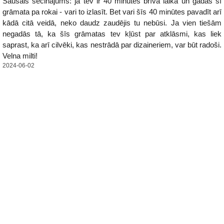
Sausais secinājums: ja tev ir 40 minūtes brīva laika un gadās šī
grāmata pa rokai - vari to izlasīt. Bet vari šīs 40 minūtes pavadīt arī
kādā citā veidā, neko daudz zaudējis tu nebūsi. Ja vien tiešām
negadās tā, ka šīs grāmatas tev kļūst par atklāsmi, kas liek
saprast, ka arī cilvēki, kas nestrādā par dizaineriem, var būt radoši.
Velna milti!
2024-06-02