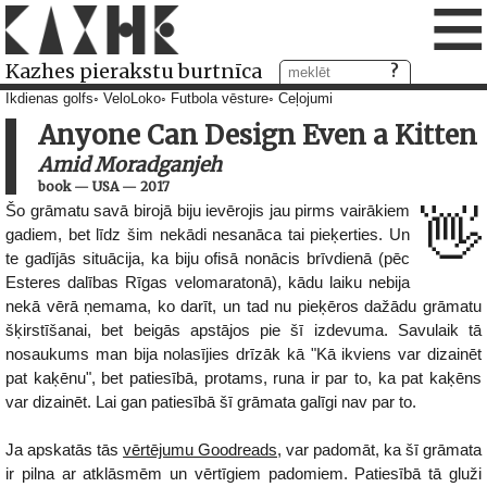
≡
Kazhes pierakstu burtnīca
Ikdienas golfs
VeloLoko
Futbola vēsture
Ceļojumi
Anyone Can Design Even a Kitten
Amid Moradganjeh
book
—
USA
—
2017
Šo grāmatu savā birojā biju ievērojis jau pirms vairākiem
👋
gadiem, bet līdz šim nekādi nesanāca tai pieķerties. Un
te gadījās situācija, ka biju ofisā nonācis brīvdienā (pēc
Esteres dalības Rīgas velomaratonā), kādu laiku nebija
nekā vērā ņemama, ko darīt, un tad nu pieķēros dažādu grāmatu
šķirstīšanai, bet beigās apstājos pie šī izdevuma. Savulaik tā
nosaukums man bija nolasījies drīzāk kā "Kā ikviens var dizainēt
pat kaķēnu", bet patiesībā, protams, runa ir par to, ka pat kaķēns
var dizainēt. Lai gan patiesībā šī grāmata galīgi nav par to.
Ja apskatās tās
vērtējumu Goodreads
, var padomāt, ka šī grāmata
ir pilna ar atklāsmēm un vērtīgiem padomiem. Patiesībā tā gluži