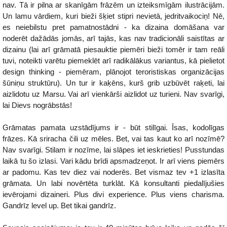
nav. Tā ir pilna ar skanīgām frāzēm un izteiksmīgām ilustrācijām.
Un lamu vārdiem, kuri bieži šķiet stipri nevietā, jedritvaikociņ! Nē,
es neiebilstu pret pamatnostādni - ka dizaina domāšana var
noderēt dažādās jomās, arī tajās, kas nav tradicionāli saistītas ar
dizainu (lai arī grāmatā piesauktie piemēri bieži tomēr ir tam reāli
tuvi, noteikti varētu piemeklēt arī radikālākus variantus, kā pielietot
design thinking - piemēram, plānojot teroristiskas organizācijas
šūniņu struktūru). Un tur ir kaķēns, kurš grib uzbūvēt raķeti, lai
aizlidotu uz Marsu. Vai arī vienkārši aizlidot uz turieni. Nav svarīgi,
lai Dievs nogrābstās!
Grāmatas pamata uzstādījums ir - būt stilīgai. Īsas, kodolīgas
frāzes. Kā sriracha čili uz mēles. Bet, vai tas kaut ko arī nozīmē?
Nav svarīgi. Stilam ir nozīme, lai slāpes iet ieskrieties! Pusstundas
laikā tu šo izlasi. Vari kādu brīdi apsmadzeņot. Ir arī viens piemērs
ar padomu. Kas tev diez vai noderēs. Bet vismaz tev +1 izlasīta
grāmata. Un labi novērtēta turklāt. Kā konsultanti piedalījušies
ievērojami dizaineri. Plus divi experience. Plus viens charisma.
Gandrīz level up. Bet tikai gandrīz.