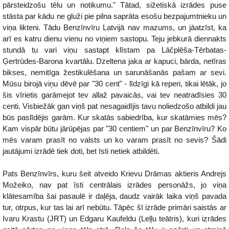
pārsteidzošu tēlu un notikumu." Tātad, sižetiskā izrādes puse
stāsta par kādu ne gluži pie pilna saprāta esošu bezpajumtnieku un
viņa likteni. Tādu Benzīnvīru Latvijā nav mazums, un jāatzīst, ka
arī es katru dienu vienu no viņiem sastopu. Teju jebkurā diennakts
stundā tu vari viņu sastapt klīstam pa Lāčplēša-Tērbatas-
Ģertrūdes-Barona kvartālu. Dzeltena jaka ar kapuci, bārda, netīras
bikses, nemitīga žestikulēšana un sarunāšanās pašam ar sevi.
Mūsu birojā viņu dēvē par "30 cent" - līdzīgi kā reperi, tikai lētāk, jo
šis vīrietis garāmejot tev allaž pavaicās, vai tev neatradīsies 30
centi. Visbiežāk gan viņš pat nesagaidījis tavu noliedzošo atbildi jau
būs paslīdējis garām. Kur skatās sabiedrība, kur skatāmies mēs?
Kam vispār būtu jārūpējas par "30 centiem" un par Benzīnvīru? Ko
mēs varam prasīt no valsts un ko varam prasīt no sevis? Šādi
jautājumi izrādē tiek doti, bet īsti netiek atbildēti.
Pats Benzīnvīrs, kuru šeit atveido Krievu Drāmas aktieris Andrejs
Možeiko, nav pat īsti centrālais izrādes personāžs, jo viņa
klātesamība šai pasaulē ir daļēja, daudz vairāk laika viņš pavada
tur, otrpus, kur tas lai arī nebūtu. Tāpēc šī izrāde primāri saistās ar
Ivaru Krastu (JRT) un Edgaru Kaufeldu (Leļļu teātris), kuri izrādes