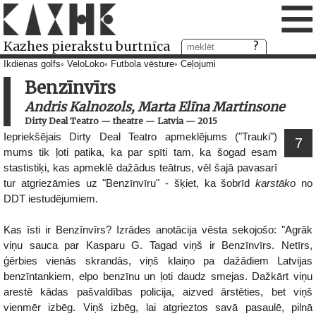
≡
Kazhes pierakstu burtnīca
Ikdienas golfs
VeloLoko
Futbola vēsture
Ceļojumi
Benzīnvīrs
Andris Kalnozols, Marta Elīna Martinsone
Dirty Deal Teatro
—
theatre
—
Latvia
—
2015
Iepriekšējais Dirty Deal Teatro apmeklējums ("Trauki")
7
mums tik ļoti patika, ka par spīti tam, ka šogad esam
stastistiķi, kas apmeklē dažādus teātrus, vēl šajā pavasarī
tur atgriezāmies uz "Benzīnvīru" - šķiet, ka šobrīd
karstāko
no
DDT iestudējumiem.
Kas īsti ir Benzīnvīrs? Izrādes anotācija vēsta sekojošo: "Agrāk
viņu sauca par Kasparu G. Tagad viņš ir Benzīnvīrs. Netīrs,
ģērbies vienās skrandās, viņš klaiņo pa dažādiem Latvijas
benzīntankiem, elpo benzīnu un ļoti daudz smejas. Dažkārt viņu
arestē kādas pašvaldības policija, aizved ārstēties, bet viņš
vienmēr izbēg. Viņš izbēg, lai atgrieztos savā pasaulē, pilnā