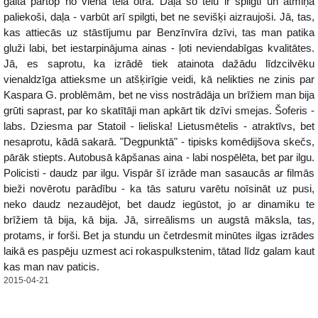
gaitā pārtop no viena tēla otrā. Daļa šo tēlu ir spilgti un atmiņā
paliekoši, daļa - varbūt arī spilgti, bet ne sevišķi aizraujoši. Jā, tas,
kas attiecās uz stāstījumu par Benzīnvīra dzīvi, tas man patika
gluži labi, bet iestarpinājuma ainas - ļoti neviendabīgas kvalitātes.
Jā, es saprotu, ka izrādē tiek atainota dažādu līdzcilvēku
vienaldzīga attieksme un atšķirīgie veidi, kā nelikties ne zinis par
Kaspara G. problēmām, bet ne viss nostrādāja un brīžiem man bija
grūti saprast, par ko skatītāji man apkārt tik dzīvi smejas. Šoferis -
labs. Dziesma par Statoil - lieliska! Lietusmētelis - atraktīvs, bet
nesaprotu, kādā sakarā. "Degpunktā" - tipisks komēdijšova skečs,
pārāk stiepts. Autobusā kāpšanas aina - labi nospēlēta, bet par ilgu.
Policisti - daudz par ilgu. Vispār šī izrāde man sasaucās ar filmās
bieži novērotu parādību - ka tās saturu varētu noīsināt uz pusi,
neko daudz nezaudējot, bet daudz iegūstot, jo ar dinamiku te
brīžiem tā bija, kā bija. Jā, sirreālisms un augstā māksla, tas,
protams, ir forši. Bet ja stundu un četrdesmit minūtes ilgas izrādes
laikā es paspēju uzmest aci rokaspulkstenim, tātad līdz galam kaut
kas man nav paticis.
2015-04-21