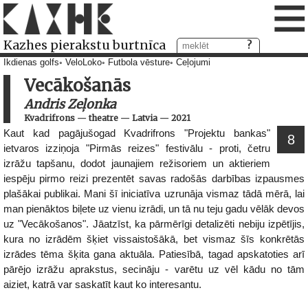
≡
Kazhes pierakstu burtnīca
Ikdienas golfs
VeloLoko
Futbola vēsture
Ceļojumi
Vecākošanās
Andris Zeļonka
Kvadrifrons
—
theatre
—
Latvia
—
2021
Kaut kad pagājušogad Kvadrifrons "Projektu bankas"
8
ietvaros izziņoja "Pirmās reizes" festivālu - proti, četru
izrāžu tapšanu, dodot jaunajiem režisoriem un aktieriem
iespēju pirmo reizi prezentēt savas radošās darbības izpausmes
plašākai publikai. Mani šī iniciatīva uzrunāja vismaz tādā mērā, lai
man pienāktos biļete uz vienu izrādi, un tā nu teju gadu vēlāk devos
uz "Vecākošanos". Jāatzīst, ka pārmērīgi detalizēti nebiju izpētījis,
kura no izrādēm šķiet vissaistošākā, bet vismaz šīs konkrētās
izrādes tēma šķita gana aktuāla. Patiesībā, tagad apskatoties arī
pārējo izrāžu aprakstus, secināju - varētu uz vēl kādu no tām
aiziet, katrā var saskatīt kaut ko interesantu.