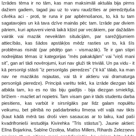
Izrādes tēma ir no tām, kas man maksimāli aktuāla bija pirms
dažiem gadiem, tagad jau uz to varu raudzīties ar pieredzējuša
cilvēka aci - proti, te runa ir par apbērnošanos, to, kā tu tam
sagatavojies un kā tava dzīve mainās pēc tam. Izrāde par diviem
pāriem, kuri aptuveni vienā laikā kļūst par vecākiem, par dažādām
vairāk vai mazāk neveiklām situācijām, par sarežģījumiem
attiecībās, kas šādos apstākļos mēdz rasties un to, kā šīs
problēmas risināt (par pēdējo gan - vismazāk). Te ir gan stipri
nodreijātas tēmas iz kategorijas "mēs pakakājām" vai "viņš mani
sit", gan arī tādi novērojumi, kuri nav gluži tik triviāli. Un pa vidu - it
kā personīgi stāsti "iz personīgās pieredzes" ("it kā" tālab, ka man
nav ne mazākās nojautas, vai tā ir aktieru vai dramaturga
personīgā pieredze). Principā varētu teikt, ka izrāde diezgan labi
atbilda tam, ko es no tās biju gaidījis - bija diezgan smieklīgi,
brīžiem - mazliet arī nopietni. Tam visam gan ir tāds studentu darba
piesitiens, kas varbūt ir sirsnīgāks par līdz galam nopulētu
veikumu, bet pilnībā no pašdarbnieku līmeņa vēl vaļā nav tikts
(kaut kādā mērā tas droši vien sasaucas ar to laiku, kad paši
kvadrifronieši iestudēja Kivirehka "Trīs stāstus"). Jaunie aktieri:
Elīna Bojarkina, Sabīne Ozoliņa, Matīss Millers, Rihards Zelezņevs