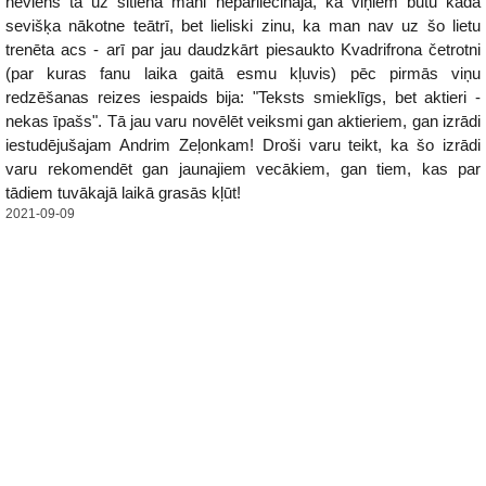
neviens tā uz sitiena mani nepārliecināja, ka viņiem būtu kāda
sevišķa nākotne teātrī, bet lieliski zinu, ka man nav uz šo lietu
trenēta acs - arī par jau daudzkārt piesaukto Kvadrifrona četrotni
(par kuras fanu laika gaitā esmu kļuvis) pēc pirmās viņu
redzēšanas reizes iespaids bija: "Teksts smieklīgs, bet aktieri -
nekas īpašs". Tā jau varu novēlēt veiksmi gan aktieriem, gan izrādi
iestudējušajam Andrim Zeļonkam! Droši varu teikt, ka šo izrādi
varu rekomendēt gan jaunajiem vecākiem, gan tiem, kas par
tādiem tuvākajā laikā grasās kļūt!
2021-09-09