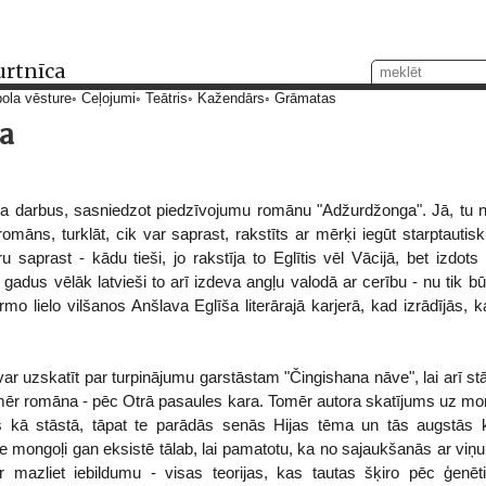
urtnīca
ola vēsture
Ceļojumi
Teātris
Kažendārs
Grāmatas
a
ša darbus, sasniedzot piedzīvojumu romānu "Adžurdžonga". Jā, tu ne
omāns, turklāt, cik var saprast, rakstīts ar mērķi iegūt starptautis
u saprast - kādu tieši, jo rakstīja to Eglītis vēl Vācijā, bet izdots
adus vēlāk latvieši to arī izdeva angļu valodā ar cerību - nu tik bū
rmo lielo vilšanos Anšlava Eglīša literārajā karjerā, kad izrādījās, k
r uzskatīt par turpinājumu garstāstam "Čingishana nāve", lai arī stā
ēr romāna - pēc Otrā pasaules kara. Tomēr autora skatījums uz mo
zīgs kā stāstā, tāpat te parādās senās Hijas tēma un tās augstās 
 mongoļi gan eksistē tālab, lai pamatotu, ka no sajaukšanās ar viņu 
 mazliet iebildumu - visas teorijas, kas tautas šķiro pēc ģenēt