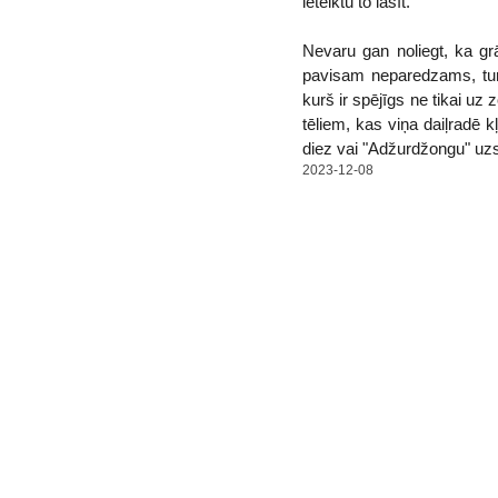
ieteiktu to lasīt.
Nevaru gan noliegt, ka grā
pavisam neparedzams, turkl
kurš ir spējīgs ne tikai uz
tēliem, kas viņa daiļradē k
diez vai "Adžurdžongu" uzsk
2023-12-08