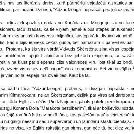
is nav tas literārais darbs, kurā pārmērīgi vajadzētu aizrauties 
 filmas par Indianu Džonsu, "Adžurdžonga" neprasās pēc ļoti dziļas a
šs: neliela ekspozīcija dodas no Kanādas uz Mongoliju, lai no turie
sionārs, taču izrādās, ka tie viņiem jāmeklē būs stepēs un tuksnešo
 vēsturnieks un lašu konservu miljonārs, sastop kādu dīvainu vienatnē 
etis, kas ir bijis iepriekš čekas gūstā, bet pamazām ir pārvērties p
u. Protams, ka šis vīrs vārdā Vidvuds Šķērstēns, zina visas iespēj
ez problēmām apgūst alpīnismu bez jebkāda ekipējuma, ar savā
velti viņā kļūst par slepenās cilts valdnieces vīru, bet tikai uz brīdi
iņš uzveic visus sev ceļā pagadījušos komunistus. Bet viena vājība 
ja vien no tā iespēja ms izvairīties. Kaut kā tā.
īša darbu fona "Adžurdžonga", protams, ir diezgan paprasta - n
im Kilmanrokam, ne arī Šķērstēnam, dziļāk par virsslāni darbība te vi
s, ar kādu Eglītis izcēlās. Piedzīvojumu gabals paliek piedzīvojumu g
o līdzīgu Konana Doila "Marakota bezdibenim", tikai ar boļševiku līdzd
us šajā romānā īsti nav nekā tāda, kas patiešām varētu ieinteresēt to
jau nu galīgi neesmu šādu supervaroņu un ļaundaru stāstu cienītājs. V
irīgs no visa, ko Eglītis rakstīja gan pirms, gan pēc tā, bet diez vai 