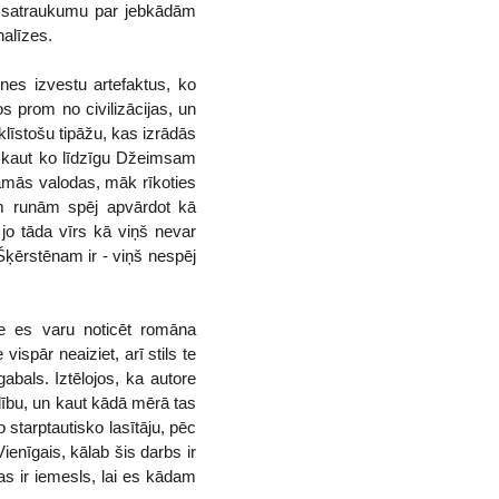
ar satraukumu par jebkādām
nalīzes.
nes izvestu artefaktus, ko
s prom no civilizācijas, un
klīstošu tipāžu, kas izrādās
ar kaut ko līdzīgu Džeimsam
amās valodas, māk rīkoties
m runām spēj apvārdot kā
, jo tāda vīrs kā viņš nevar
Šķērstēnam ir - viņš nespēj
e es varu noticēt romāna
spār neaiziet, arī stils te
abals. Iztēlojos, ka autore
alību, un kaut kādā mērā tas
 starptautisko lasītāju, pēc
ienīgais, kālab šis darbs ir
tas ir iemesls, lai es kādam