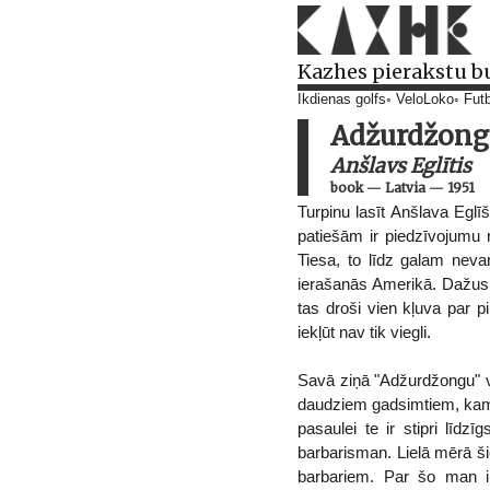
Kazhes pierakstu b
Ikdienas golfs
VeloLoko
Futb
Adžurdžong
Anšlavs Eglītis
book
—
Latvia
—
1951
Turpinu lasīt Anšlava Eglī
patiešām ir piedzīvojumu r
Tiesa, to līdz galam nevar
ierašanās Amerikā. Dažus g
tas droši vien kļuva par pi
iekļūt nav tik viegli.
Savā ziņā "Adžurdžongu" va
daudziem gadsimtiem, kam
pasaulei te ir stipri līd
barbarisman. Lielā mērā šie
barbariem. Par šo man ir