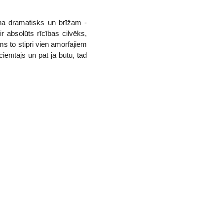
gana dramatisks un brīžam -
r absolūts rīcības cilvēks,
ms to stipri vien amorfajiem
ienītājs un pat ja būtu, tad