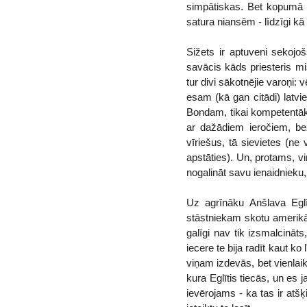
simpātiskas. Bet kopumā š
satura niansēm - līdzīgi kā
Sižets ir aptuveni sekojo
savācis kāds priesteris mi
tur divi sākotnējie varoņi:
esam (kā gan citādi) latvi
Bondam, tikai kompetentāk
ar dažādiem ieročiem, b
vīriešus, tā sievietes (ne 
apstāties). Un, protams, v
nogalināt savu ienaidnieku, 
Uz agrīnāku Anšlava Egl
stāstniekam skotu amerikān
galīgi nav tik izsmalcināt
iecere te bija radīt kaut k
viņam izdevās, bet vienlaik
kura Eglītis tiecās, un es 
ievērojams - ka tas ir atšķ