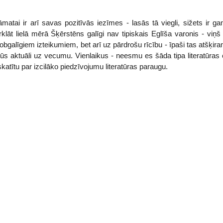
matai ir arī savas pozitīvās iezīmes - lasās tā viegli, sižets ir 
āt lielā mērā Šķērstēns galīgi nav tipiskais Eglīša varonis - viņš i
 zobgalīgiem izteikumiem, bet arī uz pārdrošu rīcību - īpaši tas atšķira
ļūs aktuāli uz vecumu. Vienlaikus - neesmu es šāda tipa literatūras c
atītu par izcilāko piedzīvojumu literatūras paraugu.