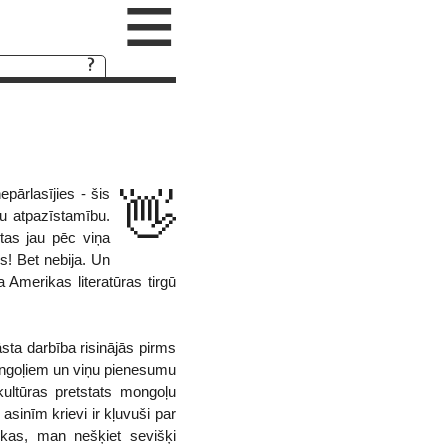
≡
pārlasījies - šis
👋
ku atpazīstamību.
 tas jau pēc viņa
s! Bet nebija. Un
a Amerikas literatūras tirgū
sta darbība risinājās pirms
ngoļiem un viņu pienesumu
kultūras pretstats mongoļu
asinīm krievi ir kļuvuši par
ikas, man nešķiet sevišķi