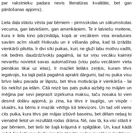
par rakstnieku padara nevis literatūras kvalitāte, bet gan
pārdošanas apjoms).
Liela daļa stāstu vēsta par bērniem - pirmsskolas un sākumskolas
vecuma, gan latviešiem, gan amerikāņiem. Te ir latviešu meitene,
kura ir liela kino pārzinātāja, kopā ar vecākiem viņa ieradusies
savām acīm skatīt Holivudu un ir vilšanās pilna, kad tā izrādās
vienkārši pilsēta. Ir divi sīki puikas, kuri, ne gluži labu motīvu vadīti,
rok bedres daudzdzīvokļu pagalmā, lai tur viņu vecāku kaimiņi
nevarētu novietot savas automašīnas (viņu pašu vecākiem vieta
pienākas tikai uz ielas). Ir mazliet lielāks zeņķis, kuram tēvs
iegalvojis, ka tajā pašā pagalmā aprakti dārgumi, tad nu puika visu
brīvo laiku pavada ar lāpstu, bet tēva motivācija ir vienkārša - lai
šis neklīst pa ielām. Citā reizē tas pats puika aizbēg no mājām un
mēģina par sevi pieprasīt izpirkuma maksu, taču nosaka to vien
desmit dolāru apjomā, jo zina, ka tēvs ir taupīgs, un vispār -
skaidrs, ka bērns ir mazāk vērtīgs kā televizors. Un tad vēl viens
cits puika, kura tēvs pie mājas izbūvē baseinu, bet dēlam neļauj to
vienatnē lietot un rezultātā rodas drāma. Nē, nav tā, ka visi stāsti ir
par bērniem, bet tieši tie šajā krājumā ir spilgtākie. Un, kaut kādā