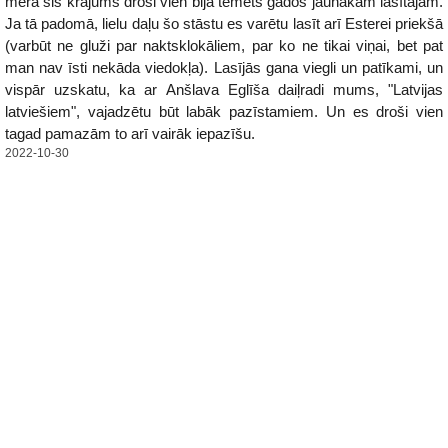
mērā šis krājums droši vien bija tēmēts gados jaunākam lasītājam.
Ja tā padomā, lielu daļu šo stāstu es varētu lasīt arī Esterei priekšā
(varbūt ne gluži par naktsklokāliem, par ko ne tikai viņai, bet pat
man nav īsti nekāda viedokļa). Lasījās gana viegli un patīkami, un
vispār uzskatu, ka ar Anšlava Eglīša daiļradi mums, "Latvijas
latviešiem", vajadzētu būt labāk pazīstamiem. Un es droši vien
tagad pamazām to arī vairāk iepazīšu.
2022-10-30