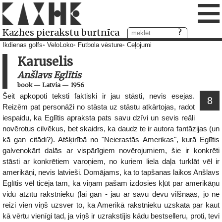
≡
Kazhes pierakstu burtnīca
Ikdienas golfs
VeloLoko
Futbola vēsture
Ceļojumi
Karuselis
Anšlavs Eglītis
book
—
Latvia
—
1956
Šeit apkopoti teksti faktiski ir jau stāsti, nevis esejas.
8
Reizēm pat personāži no stāsta uz stāstu atkārtojas, radot
iespaidu, ka Eglītis apraksta pats savu dzīvi un sevis reāli
novērotus cilvēkus, bet skaidrs, ka daudz te ir autora fantāzijas (un
kā gan citādi?). Atšķirībā no "Neierastās Amerikas", kurā Eglītis
galvenokārt dalās ar vispārīgiem novērojumiem, šie ir konkrēti
stāsti ar konkrētiem varoņiem, no kuriem liela daļa turklāt vēl ir
amerikāņi, nevis latvieši. Domājams, ka to tapšanas laikos Anšlavs
Eglītis vēl ticēja tam, ka viņam pašam izdosies kļūt par amerikāņu
vidū atzītu rakstnieku (lai gan - jau ar savu devu vilšnaās, jo ne
reizi vien viņš uzsver to, ka Amerikā rakstnieku uzskata par kaut
kā vērtu vienīgi tad, ja viņš ir uzrakstījis kādu bestselleru, proti, tevi