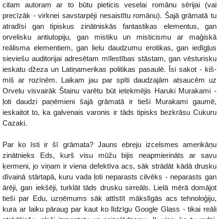
citam autoram ar to būtu pieticis veselai romānu sērijai (vai
precīzāk - virknei savstarpēji nesaistītu romānu). Šajā grāmatā tu
atradīsi gan tipiskus zinātniskās fantastikas elementus, gan
orvelisku antiutopiju, gan mistiku un misticismu ar maģiskā
reālisma elementiem, gan lielu daudzumu erotikas, gan iedīgļus
sieviešu auditorijai adresētam mīlestības stāstam, gan vēsturisku
ieskatu džeza un Latiņamerikas politikas pasaulē. Īsi sakot - kiš-
miš ar rozīnēm. Laikam jau par spīti daudzajām atsaucēm uz
Orvelu visvairāk Štainu varētu būt ietekmējis Haruki Murakami -
ļoti daudzi paņēmieni šajā grāmatā ir tieši Murakami gaumē,
ieskaitot to, ka galvenais varonis ir tāds tipisks bezkrāsu Cukuru
Cazaki.
Par ko īsti ir šī grāmata? Jauns ebreju izcelsmes amerikāņu
zinātnieks Eds, kurš visu mūžu bijis neapmierināts ar savu
ķermeni, jo viņam ir viena defektīva acs, sāk strādāt kādā drusku
dīvainā stārtapā, kuru vada ļoti neparasts cilvēks - neparasts gan
ārēji, gan iekšēji, turklāt tāds drusku sirreāls. Lielā mērā domājot
tieši par Edu, uzņēmums sāk attīstīt mākslīgās acs tehnoloģiju,
kura ar laiku pāraug par kaut ko līdzīgu Google Glass - tikai reāli