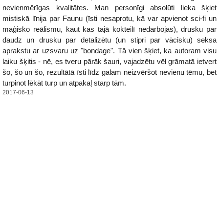
nevienmērīgas kvalitātes. Man personīgi absolūti lieka šķiet
mistiskā līnija par Faunu (īsti nesaprotu, kā var apvienot sci-fi un
maģisko reālismu, kaut kas tajā kokteilī nedarbojas), drusku par
daudz un drusku par detalizētu (un stipri par vācisku) seksa
aprakstu ar uzsvaru uz "bondage". Tā vien šķiet, ka autoram visu
laiku šķitis - nē, es tveru pārāk šauri, vajadzētu vēl grāmatā ietvert
šo, šo un šo, rezultātā īsti līdz galam neizvēršot nevienu tēmu, bet
turpinot lēkāt turp un atpakaļ starp tām.
2017-06-13