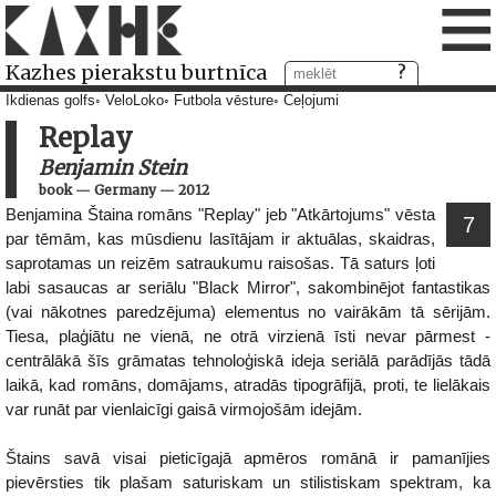
≡
Kazhes pierakstu burtnīca
Ikdienas golfs
VeloLoko
Futbola vēsture
Ceļojumi
Replay
Benjamin Stein
book
—
Germany
—
2012
Benjamina Štaina romāns "Replay" jeb "Atkārtojums" vēsta
7
par tēmām, kas mūsdienu lasītājam ir aktuālas, skaidras,
saprotamas un reizēm satraukumu raisošas. Tā saturs ļoti
labi sasaucas ar seriālu "Black Mirror", sakombinējot fantastikas
(vai nākotnes paredzējuma) elementus no vairākām tā sērijām.
Tiesa, plaģiātu ne vienā, ne otrā virzienā īsti nevar pārmest -
centrālākā šīs grāmatas tehnoloģiskā ideja seriālā parādījās tādā
laikā, kad romāns, domājams, atradās tipogrāfijā, proti, te lielākais
var runāt par vienlaicīgi gaisā virmojošām idejām.
Štains savā visai pieticīgajā apmēros romānā ir pamanījies
pievērsties tik plašam saturiskam un stilistiskam spektram, ka