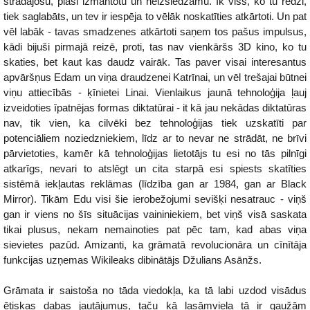
strādājošu, plaši izmantotu un neizslēdzamu. Ik viss, ko tu redzi,
tiek saglabāts, un tev ir iespēja to vēlāk noskatīties atkārtoti. Un pat
vēl labāk - tavas smadzenes atkārtoti saņem tos pašus impulsus,
kādi bijuši pirmajā reizē, proti, tas nav vienkāršs 3D kino, ko tu
skaties, bet kaut kas daudz vairāk. Tas paver visai interesantus
apvāršņus Edam un viņa draudzenei Katrīnai, un vēl trešajai būtnei
viņu attiecībās - ķīnietei Linai. Vienlaikus jaunā tehnoloģija ļauj
izveidoties īpatnējas formas diktatūrai - it kā jau nekādas diktatūras
nav, tik vien, ka cilvēki bez tehnoloģijas tiek uzskatīti par
potenciāliem noziedzniekiem, līdz ar to nevar ne strādāt, ne brīvi
pārvietoties, kamēr kā tehnoloģijas lietotājs tu esi no tās pilnīgi
atkarīgs, nevari to atslēgt un cita starpā esi spiests skatīties
sistēmā iekļautas reklāmas (līdzība gan ar 1984, gan ar Black
Mirror). Tikām Edu visi šie ierobežojumi sevišķi nesatrauc - viņš
gan ir viens no šīs situācijas vaininiekiem, bet viņš visā saskata
tikai plusus, nekam nemainoties pat pēc tam, kad abas viņa
sievietes pazūd. Amizanti, ka grāmatā revolucionāra un cīnītāja
funkcijas uzņemas Wikileaks dibinātājs Džulians Asānžs.
Grāmata ir saistoša no tāda viedokļa, ka tā labi uzdod visādus
ētiskas dabas jautājumus, taču kā lasāmviela tā ir gaužām