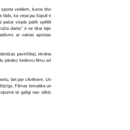
p sporta veidiem, kuros tēvi
tāds, ka viņai jau šūpulī ir
ai pašai vispār patīk spēlēt
ūža darbs" ir ne tikai bijis
 sadisms ar vainas apziņas
r derdzas paviršība), ekrāna
ādu pārāko šedevru filmu arī
sportu, bet par cilvēkiem. Un
 līdzīgs. Filmas tematika un
kopumā tā galīgi nav slikts