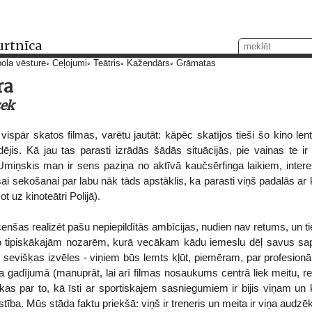
urtnīca
ola vēsture
Ceļojumi
Teātris
Kažendārs
Grāmatas
ra
zek
vispār skatos filmas, varētu jautāt: kāpēc skatījos tieši šo kino lent
rdējis. Kā jau tas parasti izrādās šādās situācijās, pie vainas te i
Umiņskis man ir sens paziņa no aktīvā kaučsērfinga laikiem, intere
ai sekošanai par labu nāk tāds apstāklis, ka parasti viņš padalās ar k
t uz kinoteātri Polijā).
nšas realizēt pašu nepiepildītās ambīcijas, nudien nav retums, un tie
no tipiskākajām nozarēm, kurā vecākam kādu iemeslu dēļ savus sapņ
v sevišķas izvēles - viņiem būs lemts kļūt, piemēram, par profesio
 gadījumā (manuprāt, lai arī filmas nosaukums centrā liek meitu, reā
ekas par to, kā īsti ar sportiskajem sasniegumiem ir bijis viņam u
stība. Mūs stāda faktu priekšā: viņš ir treneris un meita ir viņa audzēk