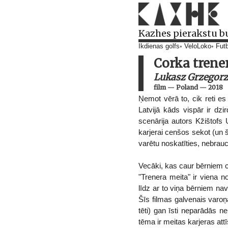
Kazhes pierakstu b
Ikdienas golfs
VeloLoko
Futb
Corka trene
Lukasz Grzegor
film
—
Poland
—
2018
Ņemot vērā to, cik reti es 
Latvijā kāds vispār ir dzi
scenārija autors Kžištofs 
karjerai cenšos sekot (un š
varētu noskatīties, nebrauco
Vecāki, kas caur bērniem ce
"Trenera meita" ir viena 
līdz ar to viņa bērniem na
Šīs filmas galvenais varoņa
tēti) gan īsti neparādās n
tēma ir meitas karjeras attī