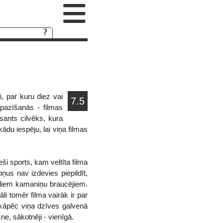
≡
i, par kuru diez vai
7.5
r pazīšanās - filmas
sants cilvēks, kura
ādu iespēju, lai viņa filmas
ši sports, kam veltīta filma
us nav izdevies piepildīt,
nāliem kamaniņu braucējiem.
li tomēr filma vairāk ir par
n kāpēc viņa dzīves galvenā
ne, sākotnēji - vienīgā.