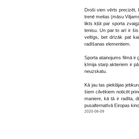
Droši vien vērts precizēt, 
trenē meitas (māsu Viljamsu
likts kļūt par sporta zvaig
tenisu. Un par to arī ir ši
veltīgs, bet drīzāk pat k
radīšanas elementiem.
Sporta atainojums filmā ir 
ķīmija starp aktieriem ir p
neuzskatu.
Kā jau tas pieklājas jebkura
šiem cilvēkiem noticēt prin
maniere, kā tā ir radīta, 
pusalternatīvā Eiropas kin
2020-08-09