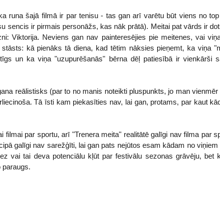
ka runa šajā filmā ir par tenisu - tas gan arī varētu būt viens no to
 sencis ir pirmais personāžs, kas nāk prātā). Meitai pat vārds ir dots 
zni: Viktorija. Neviens gan nav painteresējies pie meitenes, vai viņ
s stāsts: kā pienāks tā diena, kad tētim nāksies pieņemt, ka viņa "m
aitīgs un ka viņa "uzupurēšanās" bērna dēļ patiesībā ir vienkārši
gana reālistisks (par to no manis noteikti pluspunkts, jo man vienmē
ārliecinoša. Tā īsti kam piekasīties nav, lai gan, protams, par kaut k
i filmai par sportu, arī "Trenera meita" realitātē galīgi nav filma par 
cipā galīgi nav sarežģīti, lai gan pats nejūtos esam kādam no viņiem
diez vai tai deva potenciālu kļūt par festivālu sezonas grāvēju, bet 
o paraugs.