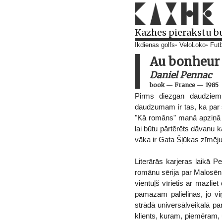
Kazhes pierakstu b
Ikdienas golfs
VeloLoko
Futb
Au bonheur 
Daniel Pennac
book
—
France
—
1985
Pirms diezgan daudziem
daudzumam ir tas, ka par
"Kā romāns" manā apziņā ir
lai būtu pārtērēts dāvanu ka
vāka ir Gata Šļūkas zīmē
Literārās karjeras laikā 
romānu sērija par Malosēnu
vientuļš vīrietis ar mazli
pamazām palielinās, jo vi
strādā universālveikalā par
klients, kuram, piemēram, 