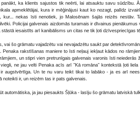
panākt, ka klients sajustos tik neērti, lai atsauktu savu sūdzību
ala apmeklētājai, kura ir mēģinājusi kaut ko nozagt, palīdz izvairī
, kur... nekas īsti nenotiek, jo Malosēnam šajās reizēs nestāv. T
cilvēki. Policijai galvenais aizdomās turamais ir dīvainus pienākumus
tāstā iesaistīts arī kanibālisms un citas ne tik ļoti dzīvespriecīgas 
s, vai šo grāmatu vajadzētu vai nevajadzētu saukt par detektīvromān
 Penaka rakstīšanas maniere to īsti neļauj iekļaut kādos no rāmjiem -
s rāmjiem, un stipri vien pretrunīgais galvenais varonis īsti neiederās 
viegli, ne jau velti Penaka acīs arī "Kā romāna" kontekstā ļoti liela 
 ir augstvērtīga. Un te nu varu teikt tikai to labāko - ja es arī nee
tā noteikti ir, un reizēm tas ir pats galvenais.
būt automātiska, ja jau piesaukts Šļūka - lasīju šo grāmatu latviskā tu