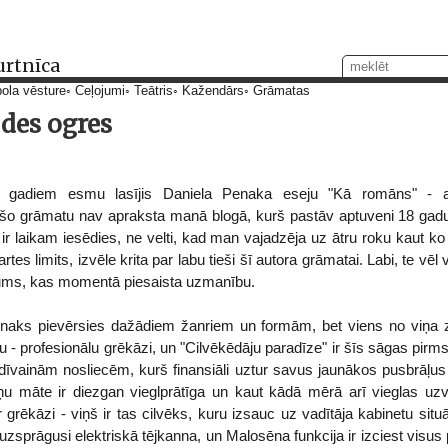
urtnīca
ola vēsture
Ceļojumi
Teātris
Kažendārs
Grāmatas
des ogres
 gadiem esmu lasījis Daniela Penaka eseju "Kā romāns" - a
 šo grāmatu nav apraksta manā blogā, kurš pastāv aptuveni 18 gad
 laikam iesēdies, ne velti, kad man vajadzēja uz ātru roku kaut ko
rtes limits, izvēle krita par labu tieši šī autora grāmatai. Labi, te vēl
jums, kas momentā piesaista uzmanību.
Penaks pievērsies dažādiem žanriem un formām, bet viens no viņa
 - profesionālu grēkāzi, un "Cilvēkēdāju paradīze" ir šīs sāgas pir
et dīvainām nosliecēm, kurš finansiāli uztur savus jaunākos pusbrāļ
ņu māte ir diezgan vieglprātīga un kaut kādā mērā arī vieglas uz
 grēkāzi - viņš ir tas cilvēks, kuru izsauc uz vadītāja kabinetu sit
uzsprāgusi elektriskā tējkanna, un Malosēna funkcija ir izciest visu