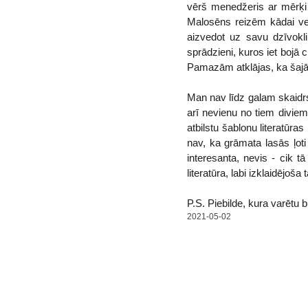
vērš menedžeris ar mērķi 
Malosēns reizēm kādai veik
aizvedot uz savu dzīvokli
sprādzieni, kuros iet bojā 
Pamazām atklājas, ka šajā s
Man nav līdz galam skaidr
arī nevienu no tiem diviem.
atbilstu šablonu literatūra
nav, ka grāmata lasās ļoti 
interesanta, nevis - cik tā
literatūra, labi izklaidējoša 
P.S. Piebilde, kura varētu 
2021-05-02