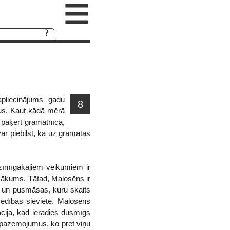
≡
pliecinājums gadu
8
us. Kaut kādā mērā
 paķert grāmatnīcā,
 var piebilst, ka uz grāmatas
 zīmīgākajiem veikumiem ir
msākums. Tātad, Malosēns ir
us un pusmāsas, kuru skaits
vedības sieviete. Malosēns
uācijā, kad ieradies dusmīgs
s pazemojumus, ko pret viņu