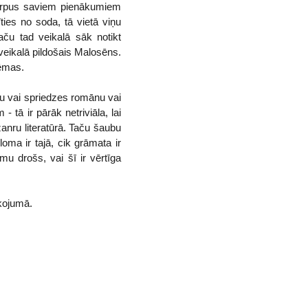
. Ārpus saviem pienākumiem
ties no soda, tā vietā viņu
aču tad veikalā sāk notikt
 veikalā pildošais Malosēns.
tēmas.
u vai spriedzes romānu vai
 tā ir pārāk netriviāla, lai
žanru literatūrā. Taču šaubu
loma ir tajā, cik grāmata ir
smu drošs, vai šī ir vērtīga
lkojumā.