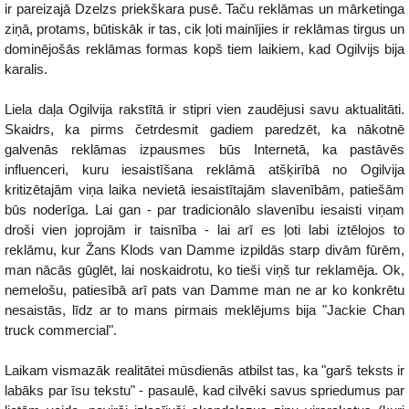
ir pareizajā Dzelzs priekškara pusē. Taču reklāmas un mārketinga
ziņā, protams, būtiskāk ir tas, cik ļoti mainījies ir reklāmas tirgus un
dominējošās reklāmas formas kopš tiem laikiem, kad Ogilvijs bija
karalis.
Liela daļa Ogilvija rakstītā ir stipri vien zaudējusi savu aktualitāti.
Skaidrs, ka pirms četrdesmit gadiem paredzēt, ka nākotnē
galvenās reklāmas izpausmes būs Internetā, ka pastāvēs
influenceri, kuru iesaistīšana reklāmā atšķirībā no Ogilvija
kritizētajām viņa laika nevietā iesaistītajām slavenībām, patiešām
būs noderīga. Lai gan - par tradicionālo slavenību iesaisti viņam
droši vien joprojām ir taisnība - lai arī es ļoti labi iztēlojos to
reklāmu, kur Žans Klods van Damme izpildās starp divām fūrēm,
man nācās gūglēt, lai noskaidrotu, ko tieši viņš tur reklamēja. Ok,
nemelošu, patiesībā arī pats van Damme man ne ar ko konkrētu
nesaistās, līdz ar to mans pirmais meklējums bija "Jackie Chan
truck commercial".
Laikam vismazāk realitātei mūsdienās atbilst tas, ka "garš teksts ir
labāks par īsu tekstu" - pasaulē, kad cilvēki savus spriedumus par