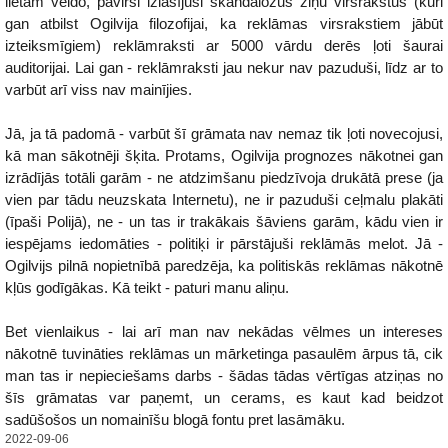
lietām veido, pavirši izlasījuši skandalozus ziņu virsrakstus (kuri
gan atbilst Ogilvija filozofijai, ka reklāmas virsrakstiem jābūt
izteiksmīgiem) reklāmraksti ar 5000 vārdu derēs ļoti šaurai
auditorijai. Lai gan - reklāmraksti jau nekur nav pazuduši, līdz ar to
varbūt arī viss nav mainījies.
Jā, ja tā padomā - varbūt šī grāmata nav nemaz tik ļoti novecojusi,
kā man sākotnēji šķita. Protams, Ogilvija prognozes nākotnei gan
izrādījās totāli garām - ne atdzimšanu piedzīvoja drukātā prese (ja
vien par tādu neuzskata Internetu), ne ir pazuduši ceļmalu plakāti
(īpaši Polijā), ne - un tas ir trakākais šāviens garām, kādu vien ir
iespējams iedomāties - politiķi ir pārstājuši reklāmās melot. Jā -
Ogilvijs pilnā nopietnībā paredzēja, ka politiskās reklāmas nākotnē
kļūs godīgākas. Kā teikt - paturi manu aliņu.
Bet vienlaikus - lai arī man nav nekādas vēlmes un intereses
nākotnē tuvināties reklāmas un mārketinga pasaulēm ārpus tā, cik
man tas ir nepieciešams darbs - šādas tādas vērtīgas atziņas no
šīs grāmatas var paņemt, un cerams, es kaut kad beidzot
sadūšošos un nomainīšu blogā fontu pret lasāmāku.
2022-09-06