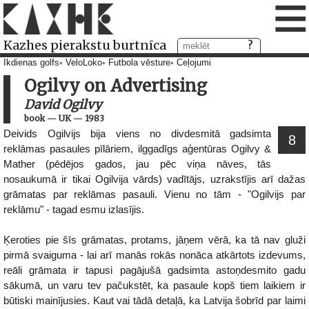
≡
Kazhes pierakstu burtnīca
Ikdienas golfs
VeloLoko
Futbola vēsture
Ceļojumi
Ogilvy on Advertising
David Ogilvy
book
—
UK
—
1983
Deivids Ogilvijs bija viens no divdesmitā gadsimta
8
reklāmas pasaules pīlāriem, ilggadīgs aģentūras Ogilvy &
Mather (pēdējos gados, jau pēc viņa nāves, tās
nosaukumā ir tikai Ogilvija vārds) vadītājs, uzrakstījis arī dažas
grāmatas par reklāmas pasauli. Vienu no tām - "Ogilvijs par
reklāmu" - tagad esmu izlasījis.
Ķeroties pie šīs grāmatas, protams, jāņem vērā, ka tā nav gluži
pirmā svaiguma - lai arī manās rokās nonāca atkārtots izdevums,
reāli grāmata ir tapusi pagājušā gadsimta astoņdesmito gadu
sākumā, un varu tev pačukstēt, ka pasaule kopš tiem laikiem ir
būtiski mainījusies. Kaut vai tādā detaļā, ka Latvija šobrīd par laimi