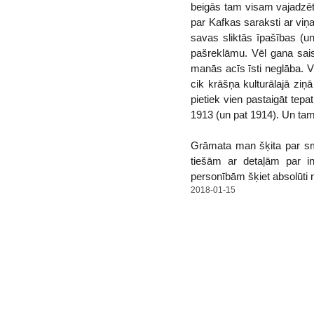
beigās tam visam vajadzētu 
par Kafkas saraksti ar viņa
savas sliktās īpašības (u
pašreklāmu. Vēl gana sais
manās acīs īsti neglāba. Vi
cik krāšņa kulturālajā ziņ
pietiek vien pastaigāt tep
1913 (un pat 1914). Un tam 
Grāmata man šķita par sma
tiešām ar detaļām par i
personībām šķiet absolūti n
2018-01-15