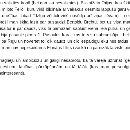
salikties kopā (bet gan jau nesaliksies). Bija sižeta līnijas, kas š
 mīļoto Feliči, kuru viņš bildināja ar vairākus desmitu lappušu garu vē
n drošības labad līdzīgu vēstuli viņš nosūtīja arī viņas tēvam) - n
toši man šķita lasīt par pusaudzi Bertoldu Brehtu, bet uz visa ma
sa tur ir par daudz, viss tā pamazām saplūst vienā lielā putrā, un gal
ā bija pasaule pirms 1. Pasaules kara, kas to visu sabrucināja - bet 
at pa Rīgu un novērtēt to, cik daudz un cik iespaidīgu ēku nes tādus
man nav nepieciešams Floriāns Illīss (vai kā nu pareizāk latviski pie
gnēju un ambiciozu un galīgi nesaprotu, kā tā varēja uzrunāt "gener
ncestiem, laulības pārkāpšanām un tā tālāk (kas man personīgi 
einteresanti).