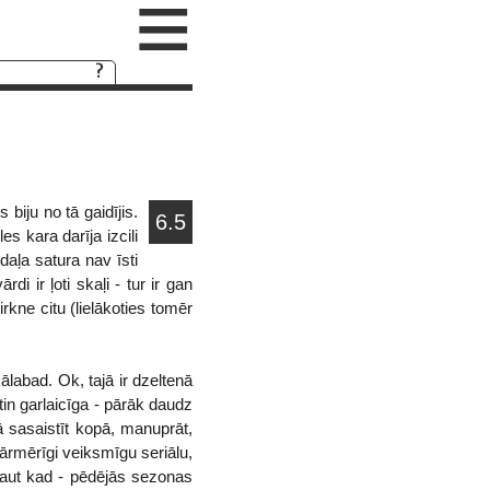
≡
biju no tā gaidījis.
6.5
s kara darīja izcili
 daļa satura nav īsti
i ir ļoti skaļi - tur ir gan
kne citu (lielākoties tomēr
ālabad. Ok, tajā ir dzeltenā
tin garlaicīga - pārāk daudz
ā sasaistīt kopā, manuprāt,
ārmērīgi veiksmīgu seriālu,
kaut kad - pēdējās sezonas