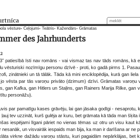
urtnīca
ola vēsture
Ceļojumi
Teātris
Kažendārs
Grāmatas
ommer des Jahrhunderts
12
3" patiesībā īsti nav romāns - vai vismaz tas nav tāds romāns, kā es 
u vēsturiski nozīmīgu personu dzīvē - proti, ko gadā pirms 1. Pasaule
ozofi, zinātnieki un tā tālāk. Tāda kā mini enciklopēdija, kurā gan liela
jo vēsta par tās varoņu privāto (dzimum) dzīvi. Grāmatas varoņu vārd
gan Kafka, gan Hitlers un Staļins, gan Rainers Marija Rilke, gan vir
tītu personāžu).
vis par pamatīgu kases grāvēju, lai gan jāsaka godīgi - nesaprotu, k
 ļauj tev uzzināt, kurš gulēja ar kuru, bet grāmata kā tāda man šķita i
cenšas iespējami līgani pāriet no vienas tēmas uz otru un visu kaut k
r nesanāk, un visvairāk iespaids man bija, ka man ir darīšana ar ne p
āta virkne dažādu varoņu stāstu, kuri pagaidām nepārklājas, bet 