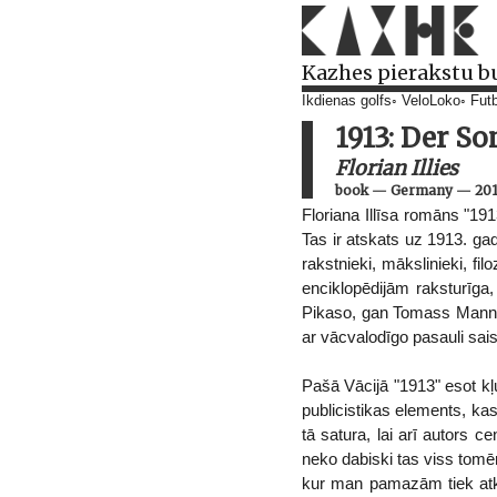
Kazhes pierakstu b
Ikdienas golfs
VeloLoko
Futb
1913: Der S
Florian Illies
book
—
Germany
—
20
Floriana Illīsa romāns "191
Tas ir atskats uz 1913. gad
rakstnieki, mākslinieki, fil
enciklopēdijām raksturīga, 
Pikaso, gan Tomass Manns, 
ar vācvalodīgo pasauli sais
Pašā Vācijā "1913" esot kļu
publicistikas elements, kas
tā satura, lai arī autors 
neko dabiski tas viss tomē
kur man pamazām tiek atkl