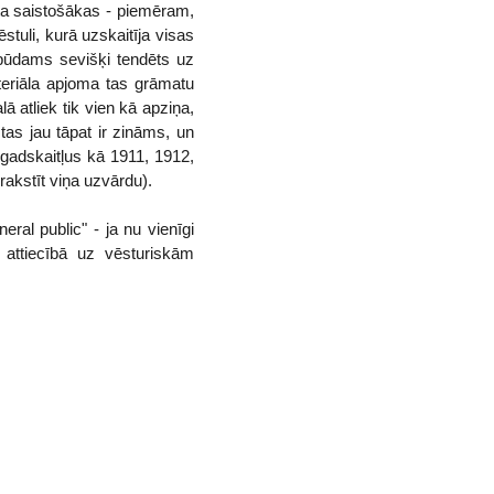
ķita saistošākas - piemēram,
stuli, kurā uzskaitīja visas
ebūdams sevišķi tendēts uz
teriāla apjoma tas grāmatu
ā atliek tik vien kā apziņa,
tas jau tāpat ir zināms, un
 gadskaitļus kā 1911, 1912,
rakstīt viņa uzvārdu).
al public" - ja nu vienīgi
attiecībā uz vēsturiskām