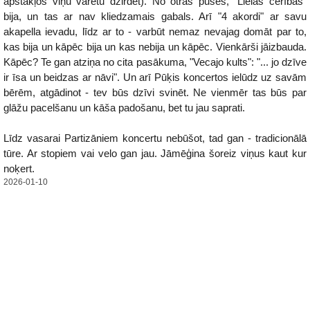
apstākļos viņu varētu dzirdēt). No otras puses, "Lielās cerības"
bija, un tas ar nav kliedzamais gabals. Arī "4 akordi" ar savu
akapella ievadu, līdz ar to - varbūt nemaz nevajag domāt par to,
kas bija un kāpēc bija un kas nebija un kāpēc. Vienkārši jāizbauda.
Kāpēc? Te gan atziņa no cita pasākuma, "Vecajo kults": "... jo dzīve
ir īsa un beidzas ar nāvi". Un arī Pūķis koncertos ielūdz uz savām
bērēm, atgādinot - tev būs dzīvi svinēt. Ne vienmēr tas būs par
glāžu pacelšanu un kāša padošanu, bet tu jau saprati.
Līdz vasarai Partizāniem koncertu nebūšot, tad gan - tradicionālā
tūre. Ar stopiem vai velo gan jau. Jāmēģina šoreiz viņus kaut kur
noķert.
2026-01-10