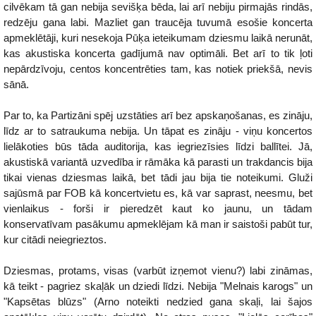
cilvēkam tā gan nebija sevišķa bēda, lai arī nebiju pirmajās rindās,
redzēju gana labi. Mazliet gan traucēja tuvumā esošie koncerta
apmeklētāji, kuri nesekoja Pūķa ieteikumam dziesmu laikā nerunāt,
kas akustiska koncerta gadījumā nav optimāli. Bet arī to tik ļoti
nepārdzīvoju, centos koncentrēties tam, kas notiek priekšā, nevis
sānā.
Par to, ka Partizāni spēj uzstāties arī bez apskaņošanas, es zināju,
līdz ar to satraukuma nebija. Un tāpat es zināju - viņu koncertos
lielākoties būs tāda auditorija, kas iegriezīsies līdzi ballītei. Jā,
akustiskā variantā uzvedība ir rāmāka kā parasti un trakdancis bija
tikai vienas dziesmas laikā, bet tādi jau bija tie noteikumi. Gluži
sajūsmā par FOB kā koncertvietu es, kā var saprast, neesmu, bet
vienlaikus - forši ir pieredzēt kaut ko jaunu, un tādam
konservatīvam pasākumu apmeklējam kā man ir saistoši pabūt tur,
kur citādi neiegrieztos.
Dziesmas, protams, visas (varbūt izņemot vienu?) labi zināmas,
kā teikt - pagriez skaļāk un dziedi līdzi. Nebija "Melnais karogs" un
"Kapsētas blūzs" (Arno noteikti nedzied gana skaļi, lai šajos