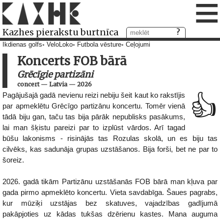
≡
Kazhes pierakstu burtnīca
Ikdienas golfs
VeloLoko
Futbola vēsture
Ceļojumi
Koncerts FOB bārā
Grēcīgie partizāni
concert
—
Latvia
—
2026
Pagājušajā gadā nevienu reizi nebiju šeit kaut ko rakstījis
👍
par apmeklētu Grēcīgo partizānu koncertu. Tomēr vienā
tādā biju gan, taču tas bija pārāk nepublisks pasākums,
lai man šķistu pareizi par to izplūst vārdos. Arī tagad
būšu lakonisms - risinājās tas Rozulas skolā, un es biju tas
cilvēks, kas sadunāja grupas uzstāšanos. Bija forši, bet ne par to
šoreiz.
2026. gadā tikām Partizānu uzstāšanās FOB bārā man kļuva par
gada pirmo apmeklēto koncertu. Vieta savdabīga. Šaues pagrabs,
kur mūziķi uzstājas bez skatuves, vajadzības gadījumā
pakāpjoties uz kādas tukšas dzērienu kastes. Mana auguma