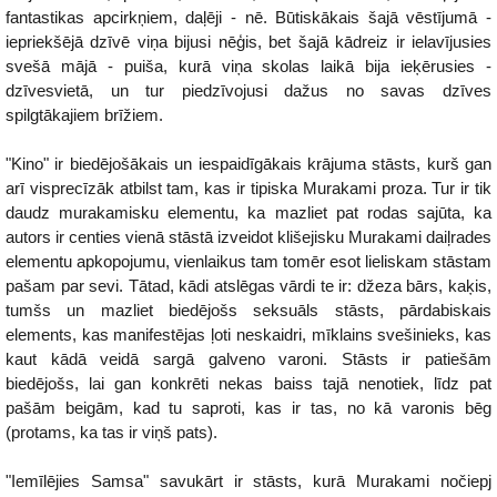
fantastikas apcirkņiem, daļēji - nē. Būtiskākais šajā vēstījumā -
iepriekšējā dzīvē viņa bijusi nēģis, bet šajā kādreiz ir ielavījusies
svešā mājā - puiša, kurā viņa skolas laikā bija ieķērusies -
dzīvesvietā, un tur piedzīvojusi dažus no savas dzīves
spilgtākajiem brīžiem.
"Kino" ir biedējošākais un iespaidīgākais krājuma stāsts, kurš gan
arī visprecīzāk atbilst tam, kas ir tipiska Murakami proza. Tur ir tik
daudz murakamisku elementu, ka mazliet pat rodas sajūta, ka
autors ir centies vienā stāstā izveidot klišejisku Murakami daiļrades
elementu apkopojumu, vienlaikus tam tomēr esot lieliskam stāstam
pašam par sevi. Tātad, kādi atslēgas vārdi te ir: džeza bārs, kaķis,
tumšs un mazliet biedējošs seksuāls stāsts, pārdabiskais
elements, kas manifestējas ļoti neskaidri, mīklains svešinieks, kas
kaut kādā veidā sargā galveno varoni. Stāsts ir patiešām
biedējošs, lai gan konkrēti nekas baiss tajā nenotiek, līdz pat
pašām beigām, kad tu saproti, kas ir tas, no kā varonis bēg
(protams, ka tas ir viņš pats).
"Iemīlējies Samsa" savukārt ir stāsts, kurā Murakami nočiepj