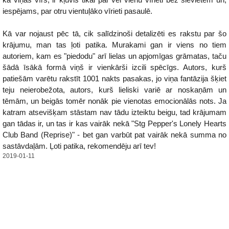
iespējams, par otru vientuļāko vīrieti pasaulē.
Kā var nojaust pēc tā, cik salīdzinoši detalizēti es rakstu par šo
krājumu, man tas ļoti patika. Murakami gan ir viens no tiem
autoriem, kam es "piedodu" arī lielas un apjomīgas grāmatas, taču
šādā īsākā formā viņš ir vienkārši izcili spēcīgs. Autors, kurš
patiešām varētu rakstīt 1001 nakts pasakas, jo viņa fantāzija šķiet
teju neierobežota, autors, kurš lieliski variē ar noskaņām un
tēmām, un beigās tomēr nonāk pie vienotas emocionālās nots. Ja
katram atsevišķam stāstam nav tādu izteiktu beigu, tad krājumam
gan tādas ir, un tas ir kas vairāk nekā "Stg Pepper's Lonely Hearts
Club Band (Reprise)" - bet gan varbūt pat vairāk nekā summa no
sastāvdaļām. Ļoti patika, rekomendēju arī tev!
2019-01-11