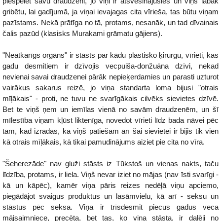
piespēlēt savu draudzeni, jo viņi ir atsvešinājušies un viņš labāk
gribētu, lai gadījumā, ja viņai ievajagas cita vīrieša, tas būtu viņam
pazīstams. Nekā prātīga no tā, protams, nesanāk, un tad dīvainais
čalis pazūd (klasisks Murakami grāmatu gājiens).
"Neatkarīgs orgāns" ir stāsts par kādu plastisko ķirurgu, vīrieti, kas
gadu desmitiem ir dzīvojis vecpuiša-donžuāna dzīvi, nekad
nevienai savai draudzenei pārāk nepieķerdamies un parasti uzturot
vairākus sakarus reizē, jo viņa standarta loma bijusi "otrais
mīļākais" - proti, ne tuvu ne svarīgākais cilvēks sievietes dzīvē.
Bet te viņš ņem un iemīlas vienā no savām draudzenēm, un šī
mīlestība viņam kļūst liktenīga, novedot vīrieti līdz bada nāvei pēc
tam, kad izrādās, ka viņš patiešām arī šai sievietei ir bijis tik vien
kā otrais mīļākais, kā tikai pamudinājums aiziet pie cita no vīra.
"Šeherezāde" nav gluži stāsts iz Tūkstoš un vienas nakts, taču
līdzība, protams, ir liela. Viņš nevar iziet no mājas (nav īsti svarīgi -
kā un kāpēc), kamēr viņa pāris reizes nedēļā viņu apciemo,
piegādājot svaigus produktus un lasāmvielu, kā arī - seksu un
stāstus pēc seksa. Viņa ir trīsdesmit piecus gadus veca
mājsaimniece, precēta, bet tas, ko viņa stāsta, ir daļēji no