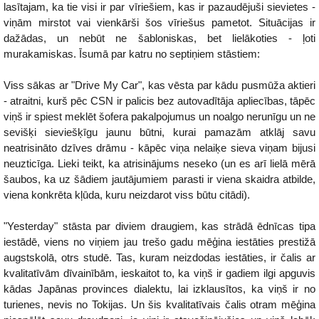
lasītajam, ka tie visi ir par vīriešiem, kas ir pazaudējuši sievietes -
viņām mirstot vai vienkārši šos vīriešus pametot. Situācijas ir
dažādas, un nebūt ne šabloniskas, bet lielākoties - ļoti
murakamiskas. Īsumā par katru no septiņiem stāstiem:
Viss sākas ar "Drive My Car", kas vēsta par kādu pusmūža aktieri
- atraitni, kurš pēc CSN ir palicis bez autovadītāja apliecības, tāpēc
viņš ir spiest meklēt šofera pakalpojumus un noalgo nerunīgu un ne
sevišķi sieviešķīgu jaunu būtni, kurai pamazām atklāj savu
neatrisināto dzīves drāmu - kāpēc viņa nelaiķe sieva viņam bijusi
neuzticīga. Lieki teikt, ka atrisinājums neseko (un es arī lielā mērā
šaubos, ka uz šādiem jautājumiem parasti ir viena skaidra atbilde,
viena konkrēta kļūda, kuru neizdarot viss būtu citādi).
"Yesterday" stāsta par diviem draugiem, kas strādā ēdnīcas tipa
iestādē, viens no viņiem jau trešo gadu mēģina iestāties prestižā
augstskolā, otrs studē. Tas, kuram neizdodas iestāties, ir čalis ar
kvalitatīvām dīvainībām, ieskaitot to, ka viņš ir gadiem ilgi apguvis
kādas Japānas provinces dialektu, lai izklausītos, ka viņš ir no
turienes, nevis no Tokijas. Un šis kvalitatīvais čalis otram mēģina