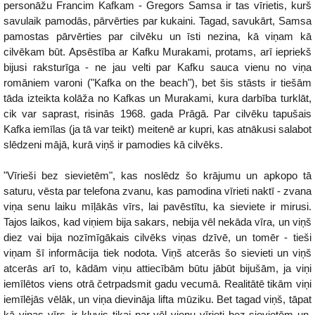
personāžu Francim Kafkam - Gregors Samsa ir tas vīrietis, kurš
savulaik pamodās, pārvērties par kukaini. Tagad, savukārt, Samsa
pamostas pārvērties par cilvēku un īsti nezina, kā viņam kā
cilvēkam būt. Apsēstība ar Kafku Murakami, protams, arī iepriekš
bijusi raksturīga - ne jau velti par Kafku sauca vienu no viņa
romāniem varoni ("Kafka on the beach"), bet šis stāsts ir tiešām
tāda izteikta kolāža no Kafkas un Murakami, kura darbība turklāt,
cik var saprast, risinās 1968. gada Prāgā. Par cilvēku tapušais
Kafka iemīlas (ja tā var teikt) meitenē ar kupri, kas atnākusi salabot
slēdzeni mājā, kurā viņš ir pamodies kā cilvēks.
"Vīrieši bez sievietēm", kas noslēdz šo krājumu un apkopo tā
saturu, vēsta par telefona zvanu, kas pamodina vīrieti naktī - zvana
viņa senu laiku mīļākās vīrs, lai pavēstītu, ka sieviete ir mirusi.
Tajos laikos, kad viņiem bija sakars, nebija vēl nekāda vīra, un viņš
diez vai bija nozīmīgākais cilvēks viņas dzīvē, un tomēr - tieši
viņam šī informācija tiek nodota. Viņš atcerās šo sievieti un viņš
atcerās arī to, kādām viņu attiecībām būtu jābūt bijušām, ja viņi
iemīlētos viens otrā četrpadsmit gadu vecumā. Realitātē tikām viņi
iemīlējās vēlāk, un viņa dievināja lifta mūziku. Bet tagad viņš, tāpat
kā viņas vīrs, ir kļuvis tikai par vēl vienu vīrieti bez sievietēm un,