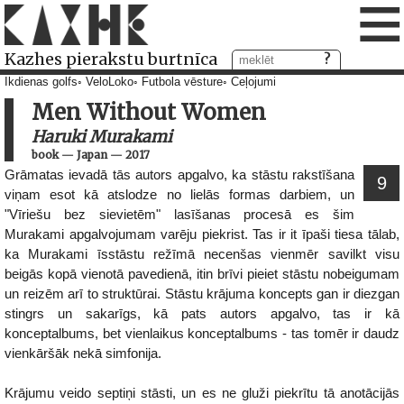
≡
Kazhes pierakstu burtnīca
Ikdienas golfs
VeloLoko
Futbola vēsture
Ceļojumi
Men Without Women
Haruki Murakami
book
—
Japan
—
2017
Grāmatas ievadā tās autors apgalvo, ka stāstu rakstīšana
9
viņam esot kā atslodze no lielās formas darbiem, un
"Vīriešu bez sievietēm" lasīšanas procesā es šim
Murakami apgalvojumam varēju piekrist. Tas ir it īpaši tiesa tālab,
ka Murakami īsstāstu režīmā necenšas vienmēr savilkt visu
beigās kopā vienotā pavedienā, itin brīvi pieiet stāstu nobeigumam
un reizēm arī to struktūrai. Stāstu krājuma koncepts gan ir diezgan
stingrs un sakarīgs, kā pats autors apgalvo, tas ir kā
konceptalbums, bet vienlaikus konceptalbums - tas tomēr ir daudz
vienkāršāk nekā simfonija.
Krājumu veido septiņi stāsti, un es ne gluži piekrītu tā anotācijās