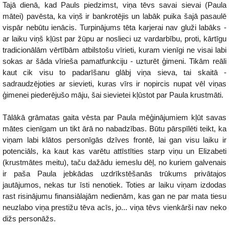
Tajā dienā, kad Pauls piedzimst, viņa tēvs savai sievai (Paula
mātei) pavēsta, ka viņš ir bankrotējis un labāk puika šajā pasaulē
vispār nebūtu ienācis. Turpinājums tēta karjerai nav gluži labāks -
ar laiku viņš kļūst par žūpu ar noslieci uz vardarbību, proti, kārtīgu
tradicionālām vērtībām atbilstošu vīrieti, kuram vienīgi ne visai labi
sokas ar šāda vīrieša pamatfunkciju - uzturēt ģimeni. Tikām reāli
kaut cik visu to padarīšanu glābj viņa sieva, tai skaitā -
sadraudzējoties ar sievieti, kuras vīrs ir nopircis nupat vēl viņas
ģimenei piederējušo māju, šai sievietei kļūstot par Paula krustmāti.
Tālākā grāmatas gaita vēsta par Paula mēģinājumiem kļūt savas
mātes cienīgam un tikt ārā no nabadzības. Būtu pārspīlēti teikt, ka
viņam labi klātos personīgās dzīves frontē, lai gan visu laiku ir
potenciāls, ka kaut kas varētu attīstīties starp viņu un Elizabeti
(krustmātes meitu), taču dažādu iemeslu dēļ, no kuriem galvenais
ir paša Paula jebkādas uzdrīkstēšanās trūkums privātajos
jautājumos, nekas tur īsti nenotiek. Toties ar laiku viņam izdodas
rast risinājumu finansiālajām nedienām, kas gan ne par mata tiesu
neuzlabo viņa prestižu tēva acīs, jo... viņa tēvs vienkārši nav neko
dižs personāžs.