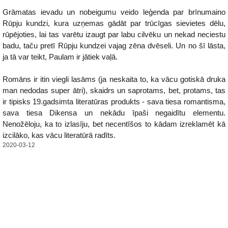
Grāmatas ievadu un nobeigumu veido leģenda par brīnumaino
Rūpju kundzi, kura uzņemas gādāt par trūcīgas sievietes dēlu,
rūpējoties, lai tas varētu izaugt par labu cilvēku un nekad neciestu
badu, taču pretī Rūpju kundzei vajag zēna dvēseli. Un no šī lāsta,
ja tā var teikt, Paulam ir jātiek vaļā.
Romāns ir itin viegli lasāms (ja neskaita to, ka vācu gotiskā druka
man nedodas super ātri), skaidrs un saprotams, bet, protams, tas
ir tipisks 19.gadsimta literatūras produkts - sava tiesa romantisma,
sava tiesa Dikensa un nekādu īpaši negaidītu elementu.
Nenožēloju, ka to izlasīju, bet necentīšos to kādam izreklamēt kā
izcilāko, kas vācu literatūrā radīts.
2020-03-12