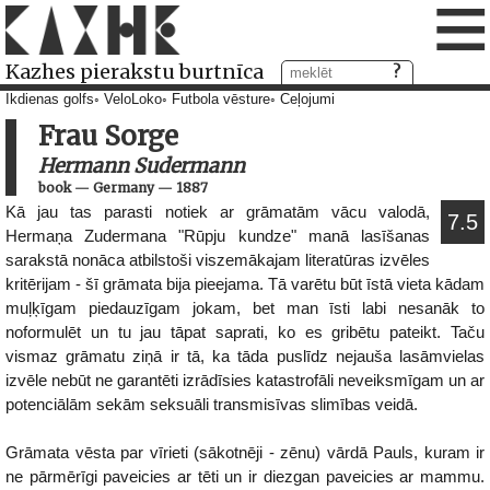
≡
Kazhes pierakstu burtnīca
Ikdienas golfs
VeloLoko
Futbola vēsture
Ceļojumi
Frau Sorge
Hermann Sudermann
book
—
Germany
—
1887
Kā jau tas parasti notiek ar grāmatām vācu valodā,
7.5
Hermaņa Zudermana "Rūpju kundze" manā lasīšanas
sarakstā nonāca atbilstoši viszemākajam literatūras izvēles
kritērijam - šī grāmata bija pieejama. Tā varētu būt īstā vieta kādam
muļķīgam piedauzīgam jokam, bet man īsti labi nesanāk to
noformulēt un tu jau tāpat saprati, ko es gribētu pateikt. Taču
vismaz grāmatu ziņā ir tā, ka tāda puslīdz nejauša lasāmvielas
izvēle nebūt ne garantēti izrādīsies katastrofāli neveiksmīgam un ar
potenciālām sekām seksuāli transmisīvas slimības veidā.
Grāmata vēsta par vīrieti (sākotnēji - zēnu) vārdā Pauls, kuram ir
ne pārmērīgi paveicies ar tēti un ir diezgan paveicies ar mammu.