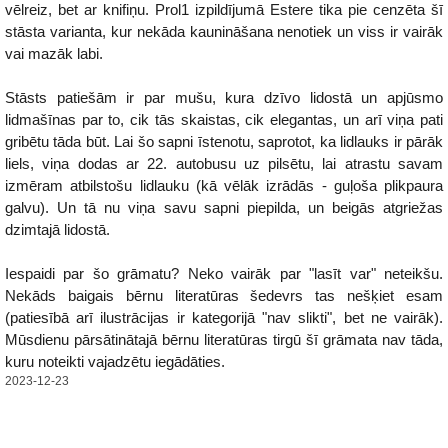
vēlreiz, bet ar knifiņu. Prol1 izpildījumā Estere tika pie cenzēta šī
stāsta varianta, kur nekāda kaunināšana nenotiek un viss ir vairāk
vai mazāk labi.
Stāsts patiešām ir par mušu, kura dzīvo lidostā un apjūsmo
lidmašīnas par to, cik tās skaistas, cik elegantas, un arī viņa pati
gribētu tāda būt. Lai šo sapni īstenotu, saprotot, ka lidlauks ir pārāk
liels, viņa dodas ar 22. autobusu uz pilsētu, lai atrastu savam
izmēram atbilstošu lidlauku (kā vēlāk izrādās - guļoša plikpaura
galvu). Un tā nu viņa savu sapni piepilda, un beigās atgriežas
dzimtajā lidostā.
Iespaidi par šo grāmatu? Neko vairāk par "lasīt var" neteikšu.
Nekāds baigais bērnu literatūras šedevrs tas nešķiet esam
(patiesībā arī ilustrācijas ir kategorijā "nav slikti", bet ne vairāk).
Mūsdienu pārsātinātajā bērnu literatūras tirgū šī grāmata nav tāda,
kuru noteikti vajadzētu iegādāties.
2023-12-23