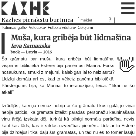
≡
Kazhes pierakstu burtnīca
Ikdienas golfs
VeloLoko
Futbola vēsture
Ceļojumi
Muša, kura gribēja būt lidmašīna
Ieva Samauska
book
—
Latvia
—
2016
Šo grāmatu par mušu, kura gribēja būt lidmašīna,
👋
vispirms bibliotēkā Esterei bija paņēmusi Marina. Foršs
nosaukums, smuki zīmējumi, kālab gan lai to neizlasītu?
Līdzīgi domāju arī es, kad to vēlreiz paņēmu bibliotēkā.
Pārsteigums bija, ka Marina, to ieraudzījusi, teica: "Tikai ne šo
atkal!"
Izrādījās, ka viņa nemaz nebija ar šo grāmatu tikusi galā, jo viņai
nebija paticis, ka grāmatā izteikti parādās personāžu kaunināšana
viņu ārējā izskata dēļ, turklāt kā pilnīgi normāla parādība, nevis
kaut kas tāds, kas ir sliktas uzvedības piemērs. Līdz ar to Estere
bija dzirdējusi tikai daļu šīs grāmatas, un tad nu es to tomēr lasīju