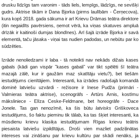
drusku līdzīgs tam varonim - tāds liels, lempīgs, lādzīgs, ne sevišķi
gudrs. Aktrise tikām ir Dana Bjorka (pirms laulībām - Čerņecova),
kura kopš 2018. gada sākuma ir arī Krievu Drāmas teātra direktore
(itin negaidīts pavērsiens, ņemot vērā, ka viņas skatuves ampluā
drīzāk ir kaitinoši dumjas blondīnes). Arī šajā izrāde Bjorka ir savā
elementā, taču jāsaka - viņai tas nudien padodas, un nebūtu par ko
sūdzēties.
Izrāde nenoliedzami ir laba - tā noteikti nav nekāds dižais kases
gabals (kādi gan vispār "kases gabali" var tikt spēlēti šī teātra
mazajā zālē, kur ir gaužām maz skatītāju vietu?), bet tiešām
iestudējums cienītājiem. Interesanti, ka izrādes radošajā komandā
dominē latviešu uzvārdi - režisore ir Inese Pudža (primāri -
Valmieras teātra aktrise), scenogrāfs - Artūrs Arnis, kostīmu
māksliniece - Elīza Ceske-Feldmane, bet horeogrāfe - Dace
Jonele. Tas gan nenozīmē, ka šis būtu
latvisks
Griškoveca
iestudējums, šo faktu pieminu tik tālab, ka tas šķiet interesanti, ka
mūsdienu krievu klasiķa iestudējumam Rīgas krievu teātris
piesaista latviešu izpildītājus. Droši vien mazliet padziļinātas
intereses vai zināšanu par krievu kultūru par skādi nenāks, ja