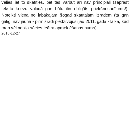
vēlies iet to skatīties, bet tas varbūt arī nav principiāli (saprast
tekstu krievu valodā gan būtu itin obligāts priekšnosacījums!).
Noteikti viena no labākajām šogad skatītajām izrādēm (tā gan
galīgi nav jauna - pirmizrādi piedzīvojusi jau 2011. gadā - laikā, kad
man vēl nebija sācies teātra apmeklēšanas bums).
2018-12-27