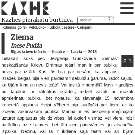
≡
Kazhes pierakstu burtnīca
Ikdienas golfs
VeloLoko
Futbola vēsture
Ceļojumi
Ziema
Inese Pudža
Rīgas krievu teātris
—
theatre
—
Latvia
—
2018
Lielākais šoks pēc Jevgēņija Griškoveca "Ziemas"
8.5
noskatīšanās Krievu Drāmas teātrī man ir par publiku,
nevis par izrādi. Kas tās bija par desām, ka applausi
izrādes beigās bija vien pārdesmit sekunžu garumā, radot sajūtu,
ka bijām kino un nevis teātrī. Vai tas tā ir normāli? Man ir gadījies
būt labākās un sliktākās izrādēs, redzēt vairāk un mazāk
apmierinātu publiku, bet nojaušu, ka slavenajā 19. novembra
koncertā applausi Evijai Vēberei bija jaudīgāki par tiem, ar ko
izcēlās vakarvakara publika. Marina un es bezcerīgi mēģinājām
uzturēt applausus pie dzīvības, lai aktieri vismaz vēl vienu reizi
parādītos uz skatuves, bet ātri vien padevāmies, jo atsaucība
izpalika. Nezinu, vai tā ir ikdiena šajā teātrī vai arī bijām