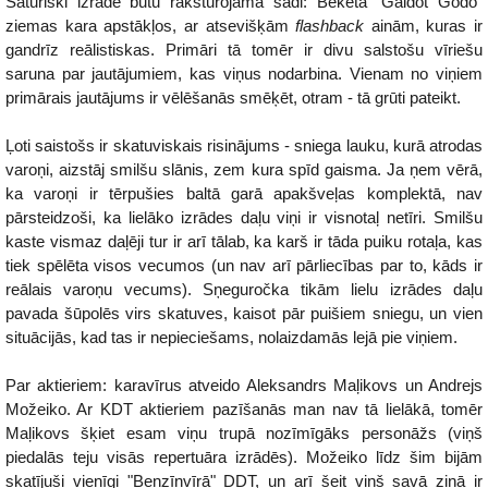
Saturiski izrāde būtu raksturojama šādi: Beketa "Gaidot Godo"
ziemas kara apstākļos, ar atsevišķām
flashback
ainām, kuras ir
gandrīz reālistiskas. Primāri tā tomēr ir divu salstošu vīriešu
saruna par jautājumiem, kas viņus nodarbina. Vienam no viņiem
primārais jautājums ir vēlēšanās smēķēt, otram - tā grūti pateikt.
Ļoti saistošs ir skatuviskais risinājums - sniega lauku, kurā atrodas
varoņi, aizstāj smilšu slānis, zem kura spīd gaisma. Ja ņem vērā,
ka varoņi ir tērpušies baltā garā apakšveļas komplektā, nav
pārsteidzoši, ka lielāko izrādes daļu viņi ir visnotaļ netīri. Smilšu
kaste vismaz daļēji tur ir arī tālab, ka karš ir tāda puiku rotaļa, kas
tiek spēlēta visos vecumos (un nav arī pārliecības par to, kāds ir
reālais varoņu vecums). Sņeguročka tikām lielu izrādes daļu
pavada šūpolēs virs skatuves, kaisot pār puišiem sniegu, un vien
situācijās, kad tas ir nepieciešams, nolaizdamās lejā pie viņiem.
Par aktieriem: karavīrus atveido Aleksandrs Maļikovs un Andrejs
Možeiko. Ar KDT aktieriem pazīšanās man nav tā lielākā, tomēr
Maļikovs šķiet esam viņu trupā nozīmīgāks personāžs (viņš
piedalās teju visās repertuāra izrādēs). Možeiko līdz šim bijām
skatījuši vienīgi "Benzīnvīrā" DDT, un arī šeit viņš savā ziņā ir