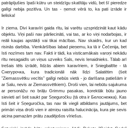
patrāpījušies īpaši kūtru un steidzīgu skatītāju vidū, bet šī pieredze
galīgi nebija pozitīva. Un tas - ņemot vērā to, ka pati izrāde ir
lieliska!
Ir ziema. Divi karavīri gaida rītu, lai varētu uzspridzināt kaut kādu
objektu. Viņi paši nav pārliecināti, vai tas, ar ko viņi nodarbojas, ir
reāli kaujas apstākļi vai tikai mācības. Nav skaidrs, kur un kad
risinās darbība. Vienkāršības labad pieņemu, ka tā ir Čečenija, bet
īsti nozīmes tam nav. Fakti ir tādi, ka visticamākais varoņi nekādu
rītu nesagaidīs un viņus uzveiks Sals, nevis Ienaidnieks. Tālab arī
trešais tēls izrādē, līdzās abiem karavīriem, ir Sniegbaltīte - tā
Снегурочка, kura tradicionāli nāk līdzi Salatētim (šeit
"Ziemassvētku vecītis" galīgi nebūs vietā - jo darīšana patiešām ir
ar Salu, nevis ar Ziemassvētkiem). Droši vien, lai nebūtu sajukuma
ar personāžu no brāļu Grimmu pasakas, korektāk būtu jauno
sievieti arī šeit saukt par Sņeguročku (tā otra ir Белоснежка). Kas
īsti šeit ir Sņeguročka, tas nav tik viegli atbildams jautājums, bet
primāri viņa droši vien ir atmiņu raisiīta halucinācija, kura pie sevis
aicina pamazām prātu zaudējošos vīriešus.