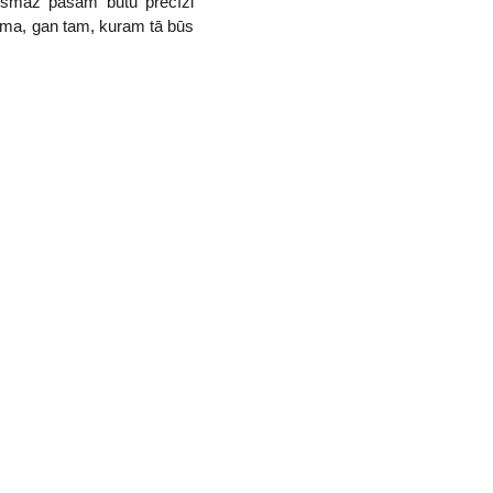
 vismaz pašam būtu precīzi
tama, gan tam, kuram tā būs