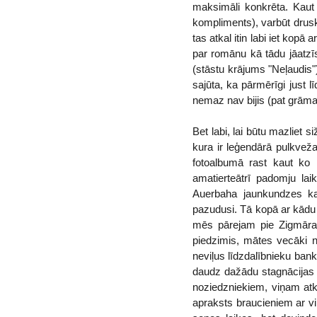
maksimāli konkrēta. Kaut 
kompliments), varbūt drusk
tas atkal itin labi iet kopā
par romānu kā tādu jāatzī
(stāstu krājums "Neļaudis"
sajūta, ka pārmērīgi just 
nemaz nav bijis (pat grāma
Bet labi, lai būtu mazliet 
kura ir leģendārā pulkvež
fotoalbumā rast kaut ko 
amatierteātrī padomju lai
Auerbaha jaunkundzes kaim
pazudusi. Tā kopā ar kādu 
mēs pārejam pie Zigmāra 
piedzimis, mātes vecāki n
neviļus līdzdalībnieku ban
daudz dažādu stagnācijas l
noziedzniekiem, viņam atkal
apraksts braucieniem ar vil