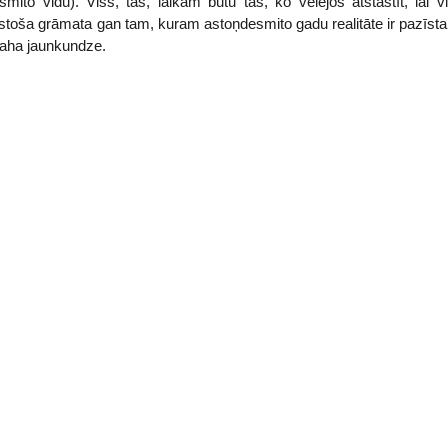
smito vidū). Viss, tas, laikam būtu tas, ko vēlējos atstāstīt, lai
saistoša grāmata gan tam, kuram astoņdesmito gadu realitāte ir pazīs
rbaha jaunkundze.