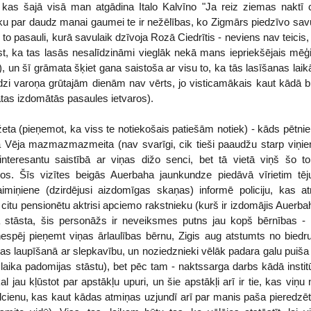
kas šajā visā man atgādina Italo Kalvīno "Ja reiz ziemas naktī ce
u par daudz manai gaumei te ir nežēlības, ko Zigmārs piedzīvo savu iz
 ar to pasauli, kurā savulaik dzīvoja Rozā Ciedrītis - neviens nav teicis,
st, ka tas lasās nesalīdzināmi vieglāk nekā mans iepriekšējais mēģ
), un šī grāmata šķiet gana saistoša ar visu to, ka tās lasīšanas lai
līdzi varoņa grūtajām dienām nav vērts, jo visticamākais kaut kādā br
tas izdomātās pasaules ietvaros).
sižeta (pieņemot, ka viss te notiekošais patiešām notiek) - kāds pētn
a Vēja mazmazmazmeita (nav svarīgi, cik tieši paaudžu starp viņiem 
interesantu saistībā ar viņas dižo senci, bet tā vietā viņš šo t
kos. Šīs vizītes beigās Auerbaha jaunkundze piedāvā vīrietim tēj
iņiene (dzirdējusi aizdomīgas skaņas) informē policiju, kas atr
citu pensionētu aktrisi apciemo rakstnieku (kurš ir izdomājis Auerb
stāsta, šis personāžs ir neveiksmes putns jau kopš bērnības - t
espēj pieņemt viņas ārlaulības bērnu, Zigis aug atstumts no biedru
kas laupīšanā ar slepkavību, un noziedznieki vēlāk padara galu puiša
aika padomijas stāstu), bet pēc tam - naktssarga darbs kādā institūt
 jau kļūstot par apstākļu upuri, un šie apstākļi arī ir tie, kas viņu 
cienu, kas kaut kādas atmiņas uzjundī arī par manis paša pieredzēto 