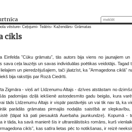
urtnīca
ola vēsture
Ceļojumi
Teātris
Kažendārs
Grāmatas
 cikls
ņa Einfelda "Cūku grāmatu", tās autors bija viens no jaunajiem un
gs sava ceļa lauzējs un savas individuālas poētikas veidotājs. Tagad 
 lielajiem un pieredzējušajiem, tači jāatzīst, ka "Armagedona ciklā" na
ekš bija rakstījis par Rozā Ciedrīti.
īta Zigmāra - viņš arī Līdzenumu Altajs - dzīves atstāstam no dzimša
ās padomijas dziļā iekšienē astoņdesmito gadu beigās, kura varēt
vai tāds Līdzenumu Altajs ir vispār pastāvējis un vai tik nav tā, ka v
vairāk parādās grāmatas pirmajās nodaļās saistībā ar slepkavību,
tē (tāpat kā pati piesauktā Auerbaha jaunkundze). Kopumā - tur 
ir tāda, ka savā manierē šis ir ultrareālistisks romāns, kurš vienlaiku
rmagedona cikls", kas satīra lietas pēc to notikšanas, ir reizē neek