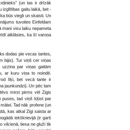
ļinieks" (un tas ir drīzāk
glītības gaitu laikā, bet -
 ka būs viegli un skaisti. Un
inājums tuvoties Einfeldam
kā mani visu laiku nepameta
īdī atklāsies, ka šī varoņa
ieks dodas pie vecas tantes,
bijis). Tur viņš cer viņas
o uzzina par viņas gaitām
u, ar kuru viņa to noindē.
od līķi, bet vecā tante ir
aha jaunkundzi). Un pēc tam
ēvs mirst pirms vēl Zigis
 puses, tad viņš kļūst par
 mātei. Tad nāk profene (un
ā, kas atkal Zigi saista ar
nogādā iekškrievijā (ir garš
vilcienā, tiesa ne gluži tik