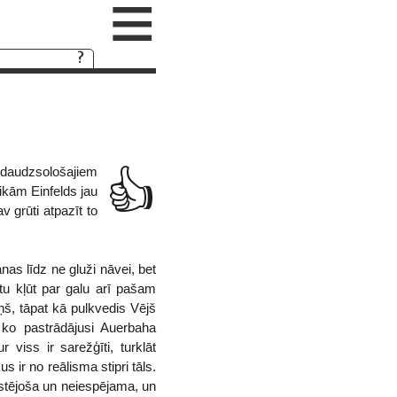
≡
 daudzsološajiem
👍
tikām Einfelds jau
v grūti atpazīt to
nas līdz ne gluži nāvei, bet
u kļūt par galu arī pašam
iņš, tāpat kā pulkvedis Vējš
 ko pastrādājusi Auerbaha
viss ir sarežģīti, turklāt
s ir no reālisma stipri tāls.
sistējoša un neiespējama, un