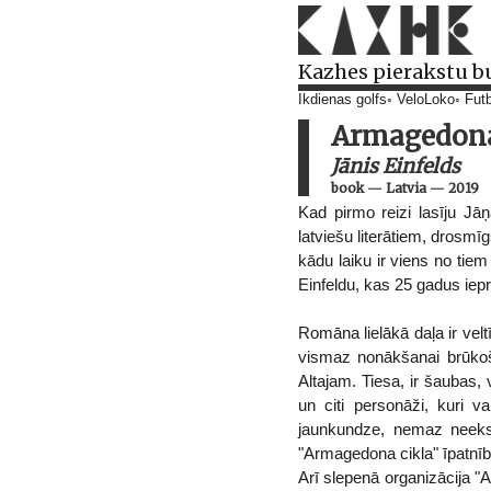
Kazhes pierakstu b
Ikdienas golfs
VeloLoko
Futb
Armagedona
Jānis Einfelds
book
—
Latvia
—
2019
Kad pirmo reizi lasīju Jā
latviešu literātiem, drosmī
kādu laiku ir viens no tiem
Einfeldu, kas 25 gadus iepri
Romāna lielākā daļa ir velt
vismaz nonākšanai brūkoš
Altajam. Tiesa, ir šaubas, 
un citi personāži, kuri 
jaunkundze, nemaz neeksis
"Armagedona cikla" īpatnība 
Arī slepenā organizācija "A