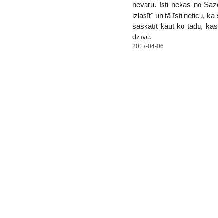
nevaru. Īsti nekas no Saz
izlasīt" un tā īsti neticu
saskatīt kaut ko tādu, ka
dzīvē.
2017-04-06