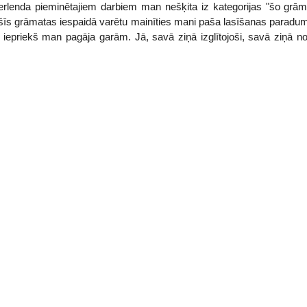
erlenda pieminētajiem darbiem man nešķita iz kategorijas "šo grām
, ka šīs grāmatas iespaidā varētu mainīties mani paša lasīšanas parad
s iepriekš man pagāja garām. Jā, savā ziņā izglītojoši, savā ziņā n