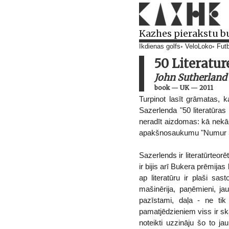
Kazhes pierakstu b
Ikdienas golfs
VeloLoko
Futb
50 Literatu
John Sutherland
book
—
UK
—
2011
Turpinot lasīt grāmatas, 
Sazerlenda "50 literatūras
neradīt aizdomas: kā nekā t
apakšnosaukumu "Numur 34 
Sazerlends ir literatūrteor
ir bijis arī Bukera prēmijas
ap literatūru ir plaši sas
mašinērija, paņēmieni, ja
pazīstami, daļa - ne ti
pamatjēdzieniem viss ir sk
noteikti uzzināju šo to ja