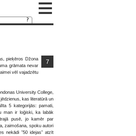
≡
šas, pieķēros Džona
7
ukuma grāmata nevar
laimei vēl vajadzētu
Londonas University College,
 jēdzienus, kas literatūrā un
līta 5 kategorijās: pamati,
u man ir loģiski, ka labāk
trajā pusē, jo kamēr par
ja, zaimošana, spoku autori
es nekādi "50 idejas" atzīt