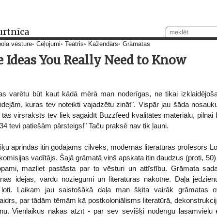
urtnīca
ola vēsture
Ceļojumi
Teātris
Kažendārs
Grāmatas
re Ideas You Really Need to Know
kas varētu būt kaut kādā mērā man noderīgas, ne tikai izklaidējo
 idejām, kuras tev noteikti vajadzētu zināt". Vispār jau šāda nosa
ās virsraksts tev liek sagaidīt Buzzfeed kvalitātes materiālu, pilnai 
tevi patiešām pārsteigs!" Taču praksē nav tik ļauni.
ētiķu aprindās itin godājams cilvēks, modernās literatūras profesors 
 komisijas vadītājs. Šajā grāmatā viņš apskata itin daudzus (proti, 50)
topami, mazliet pastāsta par to vēsturi un attīstību. Grāmata sada
unas idejas, vārdu noziegumi un literatūras nākotne. Daļa jēdzien
k ļoti. Laikam jau saistošākā daļa man šķita vairāk grāmatas o
aidrs, par tādām tēmām kā postkoloniālisms literatūrā, dekonstrukci
unu. Vienlaikus nākas atzīt - par sev sevišķi noderīgu lasāmvielu 