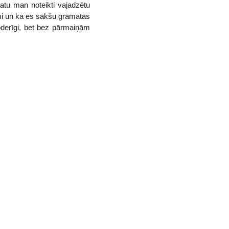
atu man noteikti vajadzētu
umi un ka es sākšu grāmatās
oderīgi, bet bez pārmaiņām