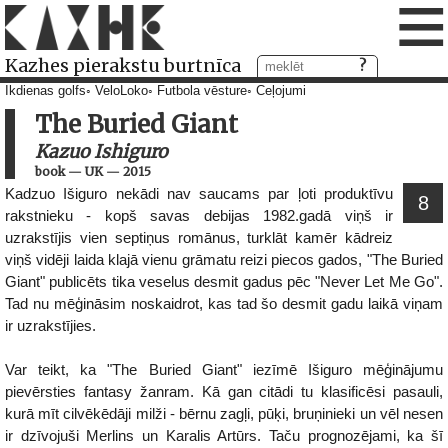
≡
Kazhes pierakstu burtnīca
Ikdienas golfs
VeloLoko
Futbola vēsture
Ceļojumi
The Buried Giant
Kazuo Ishiguro
book
—
UK
—
2015
Kadzuo Išiguro nekādi nav saucams par ļoti produktīvu
8
rakstnieku - kopš savas debijas 1982.gadā viņš ir
uzrakstījis vien septiņus romānus, turklāt kamēr kādreiz
viņš vidēji laida klajā vienu grāmatu reizi piecos gados, "The Buried
Giant" publicēts tika veselus desmit gadus pēc "Never Let Me Go".
Tad nu mēģināsim noskaidrot, kas tad šo desmit gadu laikā viņam
ir uzrakstījies.
Var teikt, ka "The Buried Giant" iezīmē Išiguro mēģinājumu
pievērsties fantasy žanram. Kā gan citādi tu klasificēsi pasauli,
kurā mīt cilvēkēdāji milži - bērnu zagļi, pūķi, bruņinieki un vēl nesen
ir dzīvojuši Merlins un Karalis Artūrs. Taču prognozējami, ka šī