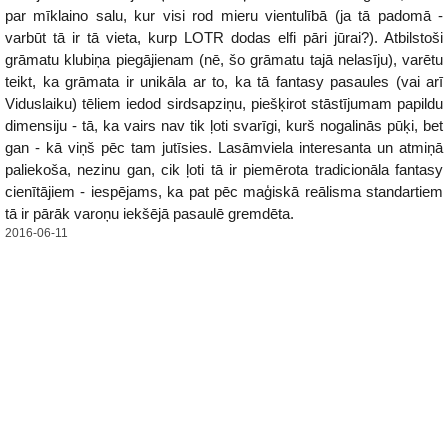
par mīklaino salu, kur visi rod mieru vientulībā (ja tā padomā -
varbūt tā ir tā vieta, kurp LOTR dodas elfi pāri jūrai?). Atbilstoši
grāmatu klubiņa piegājienam (nē, šo grāmatu tajā nelasīju), varētu
teikt, ka grāmata ir unikāla ar to, ka tā fantasy pasaules (vai arī
Viduslaiku) tēliem iedod sirdsapziņu, piešķirot stāstījumam papildu
dimensiju - tā, ka vairs nav tik ļoti svarīgi, kurš nogalinās pūķi, bet
gan - kā viņš pēc tam jutīsies. Lasāmviela interesanta un atmiņā
paliekoša, nezinu gan, cik ļoti tā ir piemērota tradicionāla fantasy
cienītājiem - iespējams, ka pat pēc maģiskā reālisma standartiem
tā ir pārāk varoņu iekšējā pasaulē gremdēta.
2016-06-11