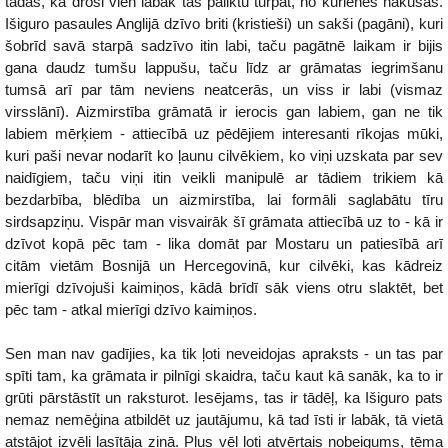
tādas, ka droši vien labāk tās paliktu turpat, no kurienes nākušas.
Išiguro pasaules Anglijā dzīvo briti (kristieši) un sakši (pagāni), kuri
šobrīd savā starpā sadzīvo itin labi, taču pagātnē laikam ir bijis
gana daudz tumšu lappušu, taču līdz ar grāmatas iegrimšanu
tumsā arī par tām neviens neatcerās, un viss ir labi (vismaz
virsslānī). Aizmirstība grāmatā ir ierocis gan labiem, gan ne tik
labiem mērķiem - attiecībā uz pēdējiem interesanti rīkojas mūki,
kuri paši nevar nodarīt ko ļaunu cilvēkiem, ko viņi uzskata par sev
naidīgiem, taču viņi itin veikli manipulē ar tādiem trikiem kā
bezdarbība, blēdība un aizmirstība, lai formāli saglabātu tīru
sirdsapziņu. Vispār man visvairāk šī grāmata attiecībā uz to - kā ir
dzīvot kopā pēc tam - lika domāt par Mostaru un patiesībā arī
citām vietām Bosnijā un Hercegovinā, kur cilvēki, kas kādreiz
mierīgi dzīvojuši kaimiņos, kādā brīdī sāk viens otru slaktēt, bet
pēc tam - atkal mierīgi dzīvo kaimiņos.
Sen man nav gadījies, ka tik ļoti neveidojas apraksts - un tas par
spīti tam, ka grāmata ir pilnīgi skaidra, taču kaut kā sanāk, ka to ir
grūti pārstāstīt un raksturot. Iesējams, tas ir tādēļ, ka Išiguro pats
nemaz nemēģina atbildēt uz jautājumu, kā tad īsti ir labāk, tā vietā
atstājot izvēli lasītāja ziņā. Plus vēl ļoti atvērtais nobeigums, tēma