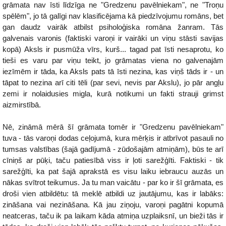
grāmata nav īsti līdzīga ne "Gredzenu pavēlniekam", ne "Troņu
spēlēm", jo tā galīgi nav klasificējama kā piedzīvojumu romāns, bet
gan daudz vairāk atbilst psiholoģiska romāna žanram. Tās
galvenais varonis (faktiski varoņi ir vairāki un viņu stāsti savijas
kopā) Aksls ir pusmūža vīrs, kurš... tagad pat īsti nesaprotu, ko
tieši es varu par viņu teikt, jo grāmatas viena no galvenajām
iezīmēm ir tāda, ka Aksls pats tā īsti nezina, kas viņš tāds ir - un
tāpat to nezina arī citi tēli (par sevi, nevis par Akslu), jo pār angļu
zemi ir nolaidusies migla, kurā notikumi un fakti strauji grimst
aizmirstībā.
Nē, zināmā mērā šī grāmata tomēr ir "Gredzenu pavēlniekam"
tuva - tās varoņi dodas ceļojumā, kura mērķis ir atbrīvot pasauli no
tumsas valstības (šajā gadījumā - zūdošajām atmiņām), būs te arī
cīniņš ar pūķi, taču patiesībā viss ir ļoti sarežģīti. Faktiski - tik
sarežģīti, ka pat šajā aprakstā es visu laiku iebraucu auzās un
nākas svītrot teikumus. Ja tu man vaicātu - par ko ir šī grāmata, es
droši vien atbildētu: tā meklē atbildi uz jautājumu, kas ir labāks:
zināšana vai nezināšana. Kā jau ziņoju, varoņi pagātni kopumā
neatceras, taču ik pa laikam kāda atmiņa uzplaiksnī, un bieži tās ir