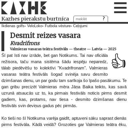
≡
Kazhes pierakstu burtnīca
Ikdienas golfs
VeloLoko
Futbola vēsture
Ceļojumi
Desmit reizes vasara
Kvadrifrons
Valmieras vasaras teātra festivāls
—
theatre
—
Latvia
—
2025
Šī pat īsti nav izrāde, bet gan Notikums. Tai nav oficiāla
👍
režisora, taču mana sistēma šādu iespēju neparedz,
tālab piedēvēšu to kolektīvi "Kvadrifronam". Valmieras
vasaras teātra festivāls šogad svinēja savu desmito
dzimšanas dienu, un par godu tam sarīkoja šo īpašo pasākumu. Te
gan gribu precizēt Valmieras mēra Jāņa Baika teikto, kas savā
uzrunā atsaucās uz to, ka pirmais festivāls noticis pirms desmit
gadiem, kas, protams, nav tiesa - desmito dzimšanas dienu
festivāls svin deviņus gadus pēc pirmās.
Ko tieši no šī Notikuma varēja gaidīt, aptuveni sāku saprast dienās
pirms festivāla. Kādā veidā? Grozoties gar Valmieras teātra ēku,