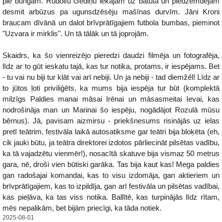
pie bungām. Rūdolfu Gediņu lēkājam uz batuta un piedzemdējam
desmit arbūzus pa ugunsdzēsēju mašīnas durvīm. Jāni Kroni
braucam dīvānā un dalot brīvprātīgajiem futbola bumbas, pieminot
"Uzvara ir mirklis". Un tā tālāk un tā joprojām.
Skaidrs, ka šo vienreizējo pieredzi daudzi filmēja un fotografēja,
līdz ar to gūt ieskatu tajā, kas tur notika, protams, ir iespējams. Bet
- tu vai nu biji tur klāt vai arī nebiji. Un ja nebiji - tad diemžēl! Līdz ar
to jūtos ļoti priviliģēts, ka mums bija iespēja tur būt (komplektā
milzīgs Paldies manai māsai Irēnai un māsasmeitai Ievai, kas
nodrošināja man un Marinai šo iespēju, nogādājot Rozulā mūsu
bērnus). Jā, pavisam aizmirsu - priekšnesums risinājās uz ielas
pretī teātrim, festivāla laikā autosatiksme gar teātri bija bloķēta (eh,
cik jauki būtu, ja teātra direktorei izdotos pārliecināt pilsētas vadību,
ka tā vajadzētu vienmēr!), nosacītā skatuve bija vismaz 50 metrus
gara, nē, droši vien būtiski garāka. Tas bija kaut kas! Mega paldies
gan radošajai komandai, kas to visu izdomāja, gan aktieriem un
brīvprātīgajiem, kas to izpildīja, gan arī festivāla un pilsētas vadībai,
kas pieļāva, ka tas viss notika. Ballītē, kas turpinājās līdz rītam,
mēs nepalikām, bet bijām priecīgi, ka tāda notiek.
2025-08-01