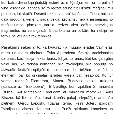
kur katru dienu bija jāatstāj Estere uz mēģinājumiem un turpat arī
viņa jāsagaida, sanāca šo to redzēt arī no citu izrāžu mēģinājumu
procesa, tai skaitā "Desmit reizes vasara" tapšanas. Tiesa, nojaust
gala produkta vērienu šādā veidā, protams, nebija iespējams, jo
mēģinājumos pirmkārt varēja redzēt vien dažus atsevišķus
fragmentus no visa gaidāmā pasākuma un otrkārt, tur nebija ne
tērpu, ne vēl jo vairāk tehnikas.
Pasākums sākās ar to, ka kvadracikla mugurā ieradās Valmieras
mērs un teātra direktore Evita Ašeradena. Sekoja tradicionālas
uzrunas, kas nebija nekas īpašs, kā jau uzrunas. Bet tad gan gāja
vaļā! Tas, ko radošā komanda bija izveidojusi, bija popūrijs no
aizvadīto festivālu spilgtākajiem mirkļiem, bet brīžiem - ar tādiem
efektiem, par ko oriģinālās izrādes varēja pat nesapņot. Ko tur
varēja redzēt? Piemēram, Matīsu Budovski velkot traktoru
(atsauce uz "Traktoperu"). Brīvprātīgo kori izpildām Simanoviča
"Brilles". Āri Matesoviču braucam ar miniatūru motociklu. Anci
Strazdu kā lielu mušu, kurai dzenās pakaļ brīvprātīgie ar mušu
pletnēm. Gerdu Lapošku līgavas tērpā. Reini Boteru izpildām
"Marijas un zibens" dziesmu. Inesi Pudžu atkritumu konteinerī un