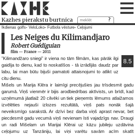
≡
Kazhes pierakstu burtnīca
Ikdienas golfs
VeloLoko
Futbola vēsture
Ceļojumi
Les Neiges du Kilimandjaro
Robert Guédiguian
film
—
France
—
2011
"Kilimandžaro sniegi" ir viena no tām filmām, kas pārāk ilgi
8.5
gaidīja to dienu, kad to noskatīšos - tā izrādījās daudz par
labu, lai man būtu bijuši pamatoti attaisnojumi to atlikt uz
citu dienu.
Mišels un Marija Klēra ir laimīgi precējušies jau trīsdesmit gadu
garumā. Viņš vienmēr ir bijis arodbiedrības aktīvists, un brīdī, kad
uzņēmumā jāatlaiž 20 cilvēki un tiek pieņemts lēmums atlaižamos
izvēlēties nejauši izlozes rezultātā, viņš pats nonāk šajā
neveiksmīgo sarakstā. Ar dzīvi bez darba viņš aprast nevar, bet
piecdesmit gadu vecumā viņš nevienam īsti vajadzīgs nav. Draugi
un radi Mišelam un Marijai Klērai uz kāzu jubileju uzdāvina
ceļojumu uz Tanzāniju, lai viņi varētu savām acīm skatīt