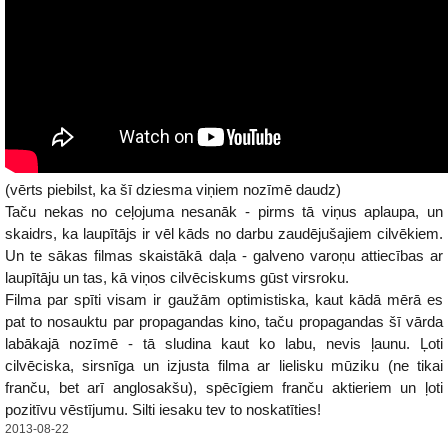
(vērts piebilst, ka šī dziesma viņiem nozīmē daudz)
Taču nekas no ceļojuma nesanāk - pirms tā viņus aplaupa, un
skaidrs, ka laupītājs ir vēl kāds no darbu zaudējušajiem cilvēkiem.
Un te sākas filmas skaistākā daļa - galveno varoņu attiecības ar
laupītāju un tas, kā viņos cilvēciskums gūst virsroku.
Filma par spīti visam ir gaužām optimistiska, kaut kādā mērā es
pat to nosauktu par propagandas kino, taču propagandas šī vārda
labākajā nozīmē - tā sludina kaut ko labu, nevis ļaunu. Ļoti
cilvēciska, sirsnīga un izjusta filma ar lielisku mūziku (ne tikai
franču, bet arī anglosakšu), spēcīgiem franču aktieriem un ļoti
pozitīvu vēstījumu. Silti iesaku tev to noskatīties!
2013-08-22